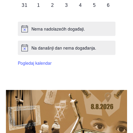
0
0
0
0
0
0
0
31
1
2
3
4
5
6
DOGAĐAJI,
DOGAĐAJI,
DOGAĐAJI,
DOGAĐAJI,
DOGAĐAJI,
DOGAĐAJI,
DOGAĐAJI
Nema nadolazećih događaji.
Na današnji dan nema događanja.
Pogledaj kalendar