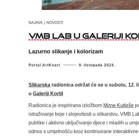
NAJAVA
|
NOVOSTI
VMB lab u Galeriji Ko
Lazurno slikanje i kolorizam
Portal ArtKvart
9. listopada 2024.
Slikarska
radionica održat će se u subotu, 12. 
u
Galeriji Kortil
Radionica je inspirirana izložbom
Mirne Kutleše
po
istraživanje boje i slojevitosti u slikarstvu. VMB L
publike i aktivno uključivanje djece i mladih u umjetn
odnos s umjetnošću kroz kontinuirane interaktivne 