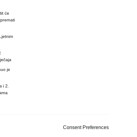
it će
ipremati
 Ljetnim
ć
ječaja
uo je
 i 2.
nama
Consent Preferences