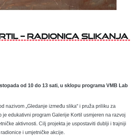
rtil – Radionica slikanja
listopada od 10 do 13 sati, u sklopu programa VMB Lab
d nazivom „Gledanje između slika“ i pruža priliku za
ab je edukativni program Galerije Kortil usmjeren na razvoj
ičke aktivnosti. Cilj projekta je uspostaviti dublji i trajniji
radionice i umjetničke akcije.