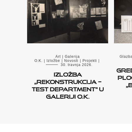
Art
|
Galerija
Glazb
O.K.
|
Izložbe
|
Novosti
|
Projekti
|
30. travnja 2026.
Gre
Izložba
plo
„Rekonstrukcija –
„
Test Department“ u
Galeriji O.K.