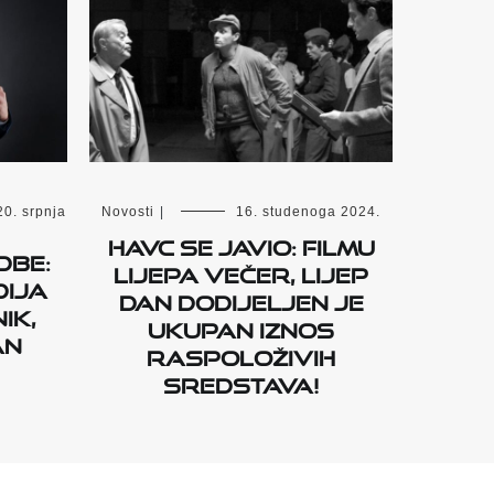
Novosti
|
16. studenoga 2024.
20. srpnja
HAVC SE JAVIO: FILMU
dbe:
LIJEPA VEČER, LIJEP
dija
DAN DODIJELJEN JE
ik,
UKUPAN IZNOS
an
RASPOLOŽIVIH
SREDSTAVA!