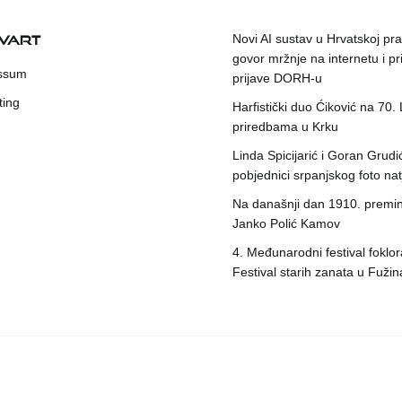
KVART
Novi AI sustav u Hrvatskoj prat
govor mržnje na internetu i pr
ssum
prijave DORH-u
ting
Harfistički duo Ćiković na 70.
priredbama u Krku
Linda Spicijarić i Goran Grudi
pobjednici srpanjskog foto nat
Na današnji dan 1910. premin
Janko Polić Kamov
4. Međunarodni festival foklora
Festival starih zanata u Fuži