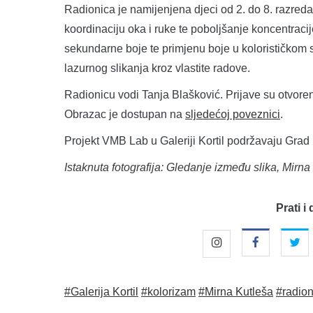
Radionica je namijenjena djeci od 2. do 8. razreda,
koordinaciju oka i ruke te poboljšanje koncentracije
sekundarne boje te primjenu boje u kolorističkom s
lazurnog slikanja kroz vlastite radove.
Radionicu vodi Tanja Blašković. Prijave su otvoren
Obrazac je dostupan na
sljedećoj poveznici
.
Projekt VMB Lab u Galeriji Kortil podržavaju Grad
Istaknuta fotografija: Gledanje između slika, Mirna
Prati i 
#Galerija Kortil
#kolorizam
#Mirna Kutleša
#radion