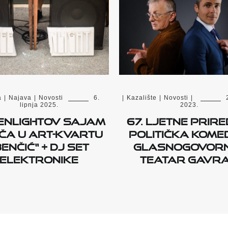
a
|
Najava
|
Novosti
6.
|
Kazalište
|
Novosti
|
lipnja 2025.
2023.
enlightov sajam
67. Ljetne prire
ča u art-kvartu
Politička kome
Benčić“ + DJ set
Glasnogovorn
elektronike
Teatar Gavr