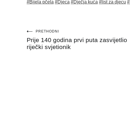
#Bijela pčela
#Djeca
#Dječja kuća
#list za djecu
#
Navigacija
PRETHODNI
Prije 140 godina prvi puta zasvijetlio
objava
riječki svjetionik