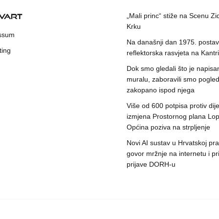
KVART
„Mali princ“ stiže na Scenu Zi
Krku
ssum
Na današnji dan 1975. postavl
ting
reflektorska rasvjeta na Kantri
Dok smo gledali što je napisa
muralu, zaboravili smo pogleda
zakopano ispod njega
Više od 600 potpisa protiv dije
izmjena Prostornog plana Lop
Općina poziva na strpljenje
Novi AI sustav u Hrvatskoj prat
govor mržnje na internetu i pr
prijave DORH-u