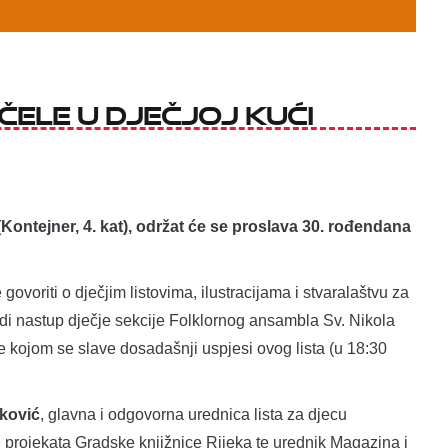
čele u Dječjoj kući
Kontejner, 4. kat), održat će se proslava 30. rođendana
ovoriti o dječjim listovima, ilustracijama i stvaralaštvu za
edi nastup dječje sekcije Folklornog ansambla Sv. Nikola
be kojom se slave dosadašnji uspjesi ovog lista (u 18:30
ković
, glavna i odgovorna urednica lista za djecu
 i projekata Gradske knjižnice Rijeka te urednik Magazina i