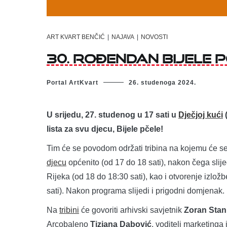
ART KVART BENČIĆ
|
NAJAVA
|
NOVOSTI
30. rođendan Bijele p
Portal ArtKvart
26. studenoga 2024.
U srijedu, 27. studenog u 17 sati u
Dječjoj kući
(
lista za svu djecu, Bijele pčele!
Tim će se povodom održati tribina na kojemu će se g
djecu
općenito (od 17 do 18 sati), nakon čega slij
Rijeka (od 18 do 18:30 sati), kao i otvorenje izlož
sati). Nakon programa slijedi i prigodni domjenak.
Na
tribini
će govoriti arhivski savjetnik
Zoran Stan
Arcobaleno
Tiziana Dabović
, voditelj marketinga