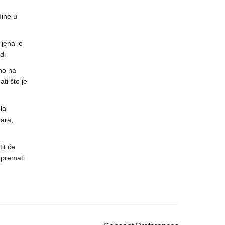
dine u
jena je
di
no na
ti što je
la
ara,
it će
ipremati