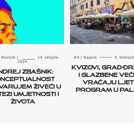
Novosti
|
14. veljače
Art
|
Najava
5. kolovo
2024.
Kvizovi, Grad-d
ndrej Zbašnik:
i glazbene več
onceptualnost
vraćaju ljet
varujem živeći u
program u Pal
tezi umjetnosti i
života