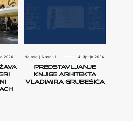
za 2026.
Najava
|
Novosti
|
4. lipnja 2024.
ržava
Predstavljanje
eri
knjige arhitekta
ni
Vladimira Grubešića
ach