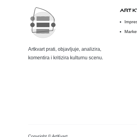
ART 
Impre
Marke
Artkvart prati, objavljuje, analizira,
komentira i kritizira kulturnu scenu.
Copyright © ArtKvart