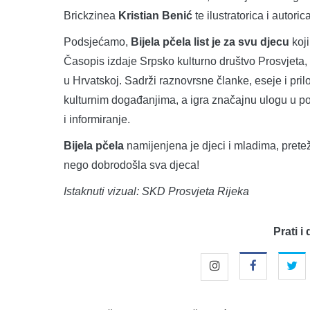
Brickzinea
Kristian Benić
te ilustratorica i autoric
Podsjećamo,
Bijela pčela list je za svu djecu
koj
Časopis izdaje Srpsko kulturno društvo Prosvjeta,
u Hrvatskoj. Sadrži raznovrsne članke, eseje i prilo
kulturnim događanjima, a igra značajnu ulogu u po
i informiranje.
Bijela pčela
namijenjena je djeci i mladima, prete
nego dobrodošla sva djeca!
Istaknuti vizual: SKD Prosvjeta Rijeka
Prati i 