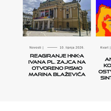
Novosti
|
10. lipnja 2026.
Kvart
|
Reagiranje HNK-a
A
Ivana pl. Zajca na
k
otvoreno pismo
ost
Marina Blaževića
sin