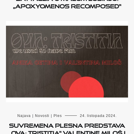
„Apoxyomenos recomposed“
Najava
|
Novosti
|
Ples
24. listopada 2024.
Suvremena plesna predstava
„Ova: Tristitia“ Valentine Miloš i