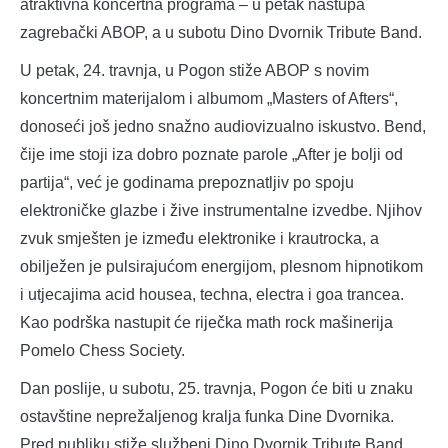
atraktivna koncertna programa – u petak nastupa
zagrebački ABOP, a u subotu Dino Dvornik Tribute Band.
U petak, 24. travnja, u Pogon stiže ABOP s novim
koncertnim materijalom i albumom „Masters of Afters“,
donoseći još jedno snažno audiovizualno iskustvo. Bend,
čije ime stoji iza dobro poznate parole „After je bolji od
partija“, već je godinama prepoznatljiv po spoju
elektroničke glazbe i žive instrumentalne izvedbe. Njihov
zvuk smješten je između elektronike i krautrocka, a
obilježen je pulsirajućom energijom, plesnom hipnotikom
i utjecajima acid housea, techna, electra i goa trancea.
Kao podrška nastupit će riječka math rock mašinerija
Pomelo Chess Society.
Dan poslije, u subotu, 25. travnja, Pogon će biti u znaku
ostavštine neprežaljenog kralja funka Dine Dvornika.
Pred publiku stiže službeni Dino Dvornik Tribute Band,