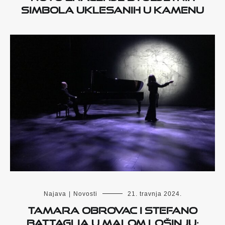
simbola uklesanih u kamenu
Najava
|
Novosti
21. travnja 2024.
Tamara Obrovac i Stefano
Battaglia u Malom Lošinju: