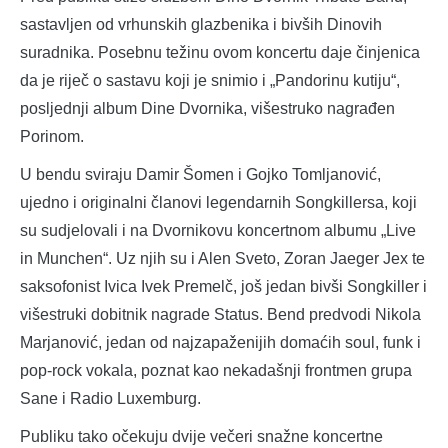
sastavljen od vrhunskih glazbenika i bivših Dinovih
suradnika. Posebnu težinu ovom koncertu daje činjenica
da je riječ o sastavu koji je snimio i „Pandorinu kutiju“,
posljednji album Dine Dvornika, višestruko nagrađen
Porinom.
U bendu sviraju Damir Šomen i Gojko Tomljanović,
ujedno i originalni članovi legendarnih Songkillersa, koji
su sudjelovali i na Dvornikovu koncertnom albumu „Live
in Munchen“. Uz njih su i Alen Sveto, Zoran Jaeger Jex te
saksofonist Ivica Ivek Premelč, još jedan bivši Songkiller i
višestruki dobitnik nagrade Status. Bend predvodi Nikola
Marjanović, jedan od najzapaženijih domaćih soul, funk i
pop-rock vokala, poznat kao nekadašnji frontmen grupa
Sane i Radio Luxemburg.
Publiku tako očekuju dvije večeri snažne koncertne