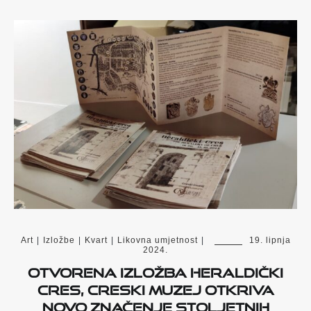
Art
|
Izložbe
|
Kvart
|
Likovna umjetnost
|
19. lipnja
2024.
Otvorena izložba Heraldički
Cres, Creski muzej otkriva
novo značenje stoljetnih