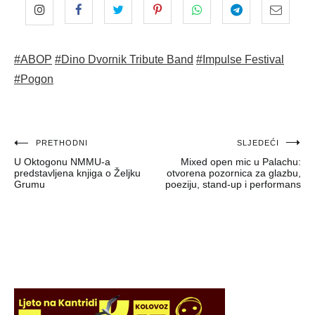
#ABOP
#Dino Dvornik Tribute Band
#Impulse Festival
#Pogon
Navigacija
PRETHODNI
SLJEDEĆI
U Oktogonu NMMU-a
Mixed open mic u Palachu:
objava
predstavljena knjiga o Željku
otvorena pozornica za glazbu,
Grumu
poeziju, stand-up i performans