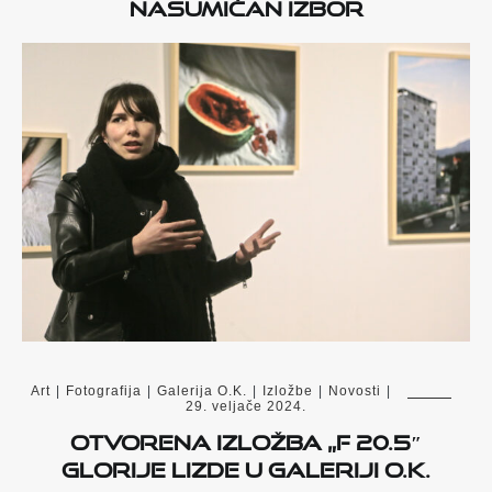
Nasumičan izbor
Art
|
Fotografija
|
Galerija O.K.
|
Izložbe
|
Novosti
|
29. veljače 2024.
Otvorena izložba „F 20.5″
Glorije Lizde u Galeriji O.K.