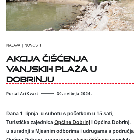
NAJAVA
|
NOVOSTI
|
Akcija čišćenja
vanjskih plaža u
Dobrinju
Portal ArtKvart
30. svibnja 2024.
Dana 1. lipnja, u subotu s početkom u 15 sati,
Turistička zajednica
Općine Dobrinj
i Općina Dobrinj,
u suradnji s Mjesnim odborima i udrugama s područja
Općine Dobrinj, organiziraju
akciju čišćenja
vanjskih