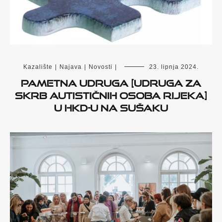
Kazalište
|
Najava
|
Novosti
|
23. lipnja 2024.
Pametna udruga [Udruga za
skrb autističnih osoba Rijeka]
u HKD-u na Sušaku