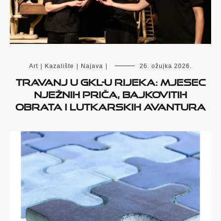
Art
|
Kazalište
|
Najava
|
26. ožujka 2026.
Travanj u GKL-u Rijeka: mjesec
nježnih priča, bajkovitih
obrata i lutkarskih avantura