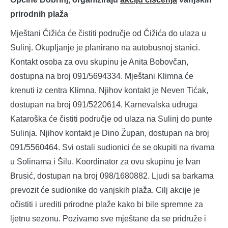
prirodnih plaža
Mještani Čižića će čistiti područje od Čižića do ulaza u
Sulinj. Okupljanje je planirano na autobusnoj stanici.
Kontakt osoba za ovu skupinu je Anita Bobovčan,
dostupna na broj 091/5694334. Mještani Klimna će
krenuti iz centra Klimna. Njihov kontakt je Neven Tićak,
dostupan na broj 091/5220614. Karnevalska udruga
Kataroška će čistiti područje od ulaza na Sulinj do punte
Sulinja. Njihov kontakt je Dino Župan, dostupan na broj
091/5560464. Svi ostali sudionici će se okupiti na rivama
u Solinama i Šilu. Koordinator za ovu skupinu je Ivan
Brusić, dostupan na broj 098/1680882. Ljudi sa barkama
prevozit će sudionike do vanjskih plaža. Cilj akcije je
očistiti i urediti prirodne plaže kako bi bile spremne za
ljetnu sezonu. Pozivamo sve mještane da se pridruže i