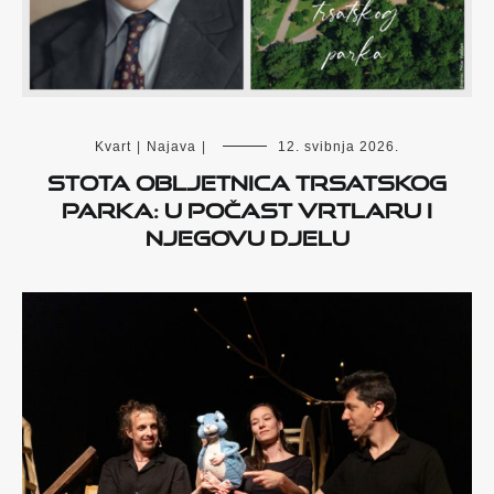
Kvart
|
Najava
|
12. svibnja 2026.
Stota obljetnica Trsatskog
parka: U počast vrtlaru i
njegovu djelu