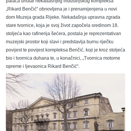
palača unutar nekadašnjeg industrijskog kompleksa
„Rikard Benčić“ obnovljena je i prenamijenjena u novi
dom Muzeja grada Rijeke. Nekadašnja upravna zgrada
stare tvornice, koja je svoj život započela sredinom 18.
stoljeća kao rafinerija šećera, postala je reprezentativan
muzejski prostor koji slavi i predstavlja burnu riječku
povijest te povijest kompleksa Benčić, koji je kroz stoljeća
bio i tvornica duhana te, u konačnici, „Tvornica motorne
opreme i ljevaonica Rikard Benčić“.