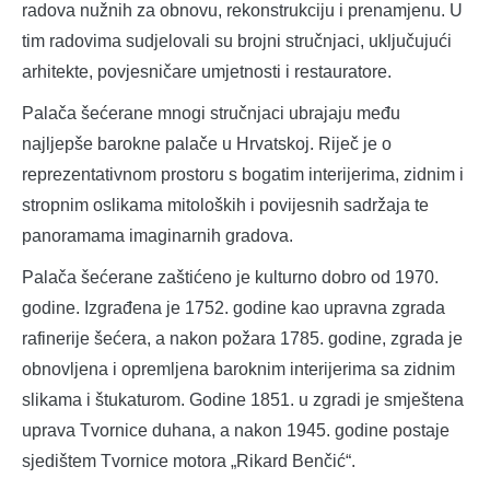
radova nužnih za obnovu, rekonstrukciju i prenamjenu. U
tim radovima sudjelovali su brojni stručnjaci, uključujući
arhitekte, povjesničare umjetnosti i restauratore.
Palača šećerane mnogi stručnjaci ubrajaju među
najljepše barokne palače u Hrvatskoj. Riječ je o
reprezentativnom prostoru s bogatim interijerima, zidnim i
stropnim oslikama mitoloških i povijesnih sadržaja te
panoramama imaginarnih gradova.
Palača šećerane zaštićeno je kulturno dobro od 1970.
godine. Izgrađena je 1752. godine kao upravna zgrada
rafinerije šećera, a nakon požara 1785. godine, zgrada je
obnovljena i opremljena baroknim interijerima sa zidnim
slikama i štukaturom. Godine 1851. u zgradi je smještena
uprava Tvornice duhana, a nakon 1945. godine postaje
sjedištem Tvornice motora „Rikard Benčić“.