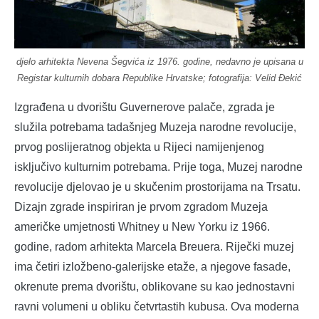
djelo arhitekta Nevena Šegvića iz 1976. godine, nedavno je upisana u
Registar kulturnih dobara Republike Hrvatske; fotografija: Velid Đekić
Izgrađena u dvorištu Guvernerove palače, zgrada je
služila potrebama tadašnjeg Muzeja narodne revolucije,
prvog poslijeratnog objekta u Rijeci namijenjenog
isključivo kulturnim potrebama. Prije toga, Muzej narodne
revolucije djelovao je u skučenim prostorijama na Trsatu.
Dizajn zgrade inspiriran je prvom zgradom Muzeja
američke umjetnosti Whitney u New Yorku iz 1966.
godine, radom arhitekta Marcela Breuera. Riječki muzej
ima četiri izložbeno-galerijske etaže, a njegove fasade,
okrenute prema dvorištu, oblikovane su kao jednostavni
ravni volumeni u obliku četvrtastih kubusa. Ova moderna