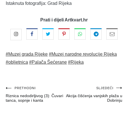
Istaknuta fotografija: Grad Rijeka
Prati i dijeli Artkvart.hr
#Muzej grada Rijeke
#Muzej narodne revolucije Rijeka
#obljetnica
#Palača Šećerane
#Rijeka
Navigacija
PRETHODNI
SLJEDEĆI
Riznica nedodirljivog (3): Čuvari
Akcija čišćenja vanjskih plaža u
objava
tanca, sopnje i kanta
Dobrinju