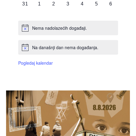
0
0
0
0
0
0
0
31
1
2
3
4
5
6
DOGAĐAJI,
DOGAĐAJI,
DOGAĐAJI,
DOGAĐAJI,
DOGAĐAJI,
DOGAĐAJI,
DOGAĐAJI
Nema nadolazećih događaji.
Na današnji dan nema događanja.
Pogledaj kalendar