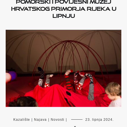
POMORSKI I POVIJESNI MUZEJ
HRVATSKOG PRIMORJA RIJEKA U
LIPNJU
Kazalište
|
Najava
|
Novosti
|
23. lipnja 2024.