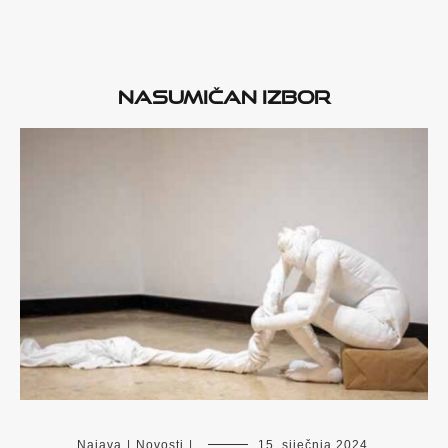
Nasumičan izbor
Najava
|
Novosti
|
15. siječnja 2024.