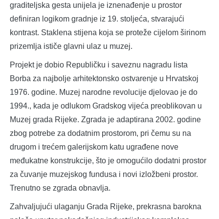
graditeljska gesta unijela je iznenađenje u prostor
definiran logikom gradnje iz 19. stoljeća, stvarajući
kontrast. Staklena stijena koja se proteže cijelom širinom
prizemlja ističe glavni ulaz u muzej.
Projekt je dobio Republičku i saveznu nagradu lista
Borba za najbolje arhitektonsko ostvarenje u Hrvatskoj
1976. godine. Muzej narodne revolucije djelovao je do
1994., kada je odlukom Gradskog vijeća preoblikovan u
Muzej grada Rijeke. Zgrada je adaptirana 2002. godine
zbog potrebe za dodatnim prostorom, pri čemu su na
drugom i trećem galerijskom katu ugrađene nove
međukatne konstrukcije, što je omogućilo dodatni prostor
za čuvanje muzejskog fundusa i novi izložbeni prostor.
Trenutno se zgrada obnavlja.
Zahvaljujući ulaganju Grada Rijeke, prekrasna barokna