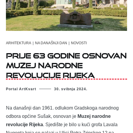
ARHITEKTURA
|
NA DANAŠNJI DAN
|
NOVOSTI
Prije 63 godine osnovan
Muzej narodne
revolucije Rijeka
Portal ArtKvart
30. svibnja 2024.
Na današnji dan 1961. odlukom Gradskoga narodnog
odbora općine Sušak, osnovan je
Muzej narodne
revolucije Rijeka
. Sjedište je bilo u kući grofa Lavala
Nugenta koja se nalazi u Ulici Petra Zrinskog 12 na