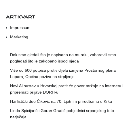
ART KVART
Impressum
Marketing
Dok smo gledali što je napisano na muralu, zaboravili smo
pogledati što je zakopano ispod njega
Više od 600 potpisa protiv dijela izmjena Prostornog plana
Lopara, Općina poziva na strpljenje
Novi AI sustav u Hrvatskoj pratit će govor mržnje na internetu i
pripremati prijave DORH-u
Harfistički duo Ćiković na 70. Ljetnim priredbama u Krku
Linda Spicijarić i Goran Grudić pobjednici srpanjskog foto
natječaja