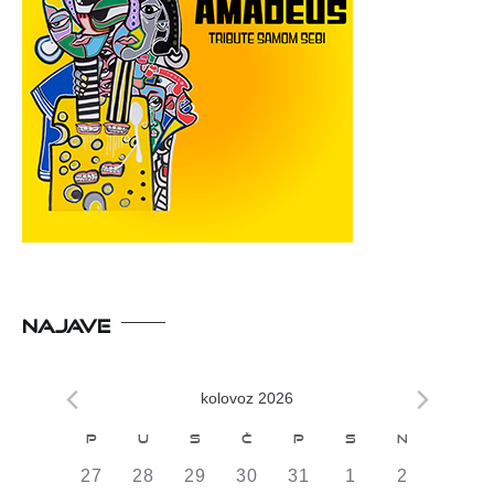
NAJAVE
kolovoz 2026
Kalendar
P
U
S
Č
P
S
N
od
0
0
0
0
0
0
0
27
28
29
30
31
1
2