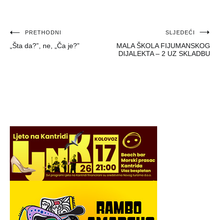
Navigacija
PRETHODNI
SLJEDEĆI
„Šta da?”, ne, „Ča je?”
MALA ŠKOLA FIJUMANSKOG
objava
DIJALEKTA – 2 UZ SKLADBU