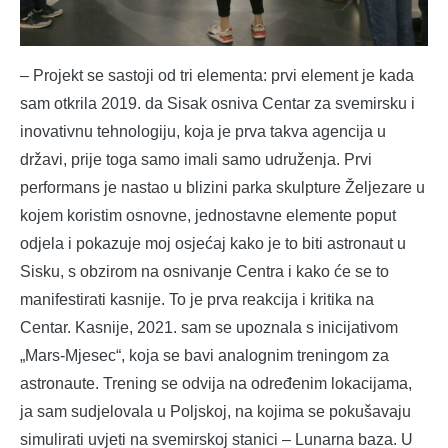
– Projekt se sastoji od tri elementa: prvi element je kada
sam otkrila 2019. da Sisak osniva Centar za svemirsku i
inovativnu tehnologiju, koja je prva takva agencija u
državi, prije toga samo imali samo udruženja. Prvi
performans je nastao u blizini parka skulpture Željezare u
kojem koristim osnovne, jednostavne elemente poput
odjela i pokazuje moj osjećaj kako je to biti astronaut u
Sisku, s obzirom na osnivanje Centra i kako će se to
manifestirati kasnije. To je prva reakcija i kritika na
Centar. Kasnije, 2021. sam se upoznala s inicijativom
„Mars-Mjesec“, koja se bavi analognim treningom za
astronaute. Trening se odvija na određenim lokacijama,
ja sam sudjelovala u Poljskoj, na kojima se pokušavaju
simulirati uvjeti na svemirskoj stanici – Lunarna baza. U