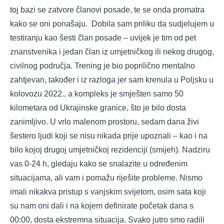
toj bazi se zatvore članovi posade, te se onda promatra
kako se oni ponašaju. Dobila sam priliku da sudjelujem u
testiranju kao šesti član posade – uvijek je tim od pet
znanstvenika i jedan član iz umjetničkog ili nekog drugog,
civilnog područja. Trening je bio poprilično mentalno
zahtjevan, također i iz razloga jer sam krenula u Poljsku u
kolovozu 2022., a kompleks je smješten samo 50
kilometara od Ukrajinske granice, što je bilo dosta
zanimljivo. U vrlo malenom prostoru, sedam dana živi
šestero ljudi koji se nisu nikada prije upoznali – kao i na
bilo kojoj drugoj umjetničkoj rezidenciji (smijeh). Nadziru
vas 0-24 h, gledaju kako se snalazite u određenim
situacijama, ali vam i pomažu riješite probleme. Nismo
imali nikakva pristup s vanjskim svijetom, osim sata koji
su nam oni dali i na kojem definirate početak dana s
00:00, dosta ekstremna situacija. Svako jutro smo radili