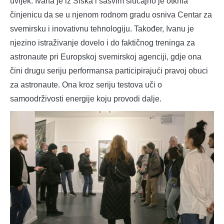
uvijek. Ivana je iz Siska i sasvim slučajno je otkrila
činjenicu da se u njenom rodnom gradu osniva Centar za
svemirsku i inovativnu tehnologiju. Također, Ivanu je
njezino istraživanje dovelo i do faktičnog treninga za
astronaute pri Europskoj svemirskoj agenciji, gdje ona
čini drugu seriju performansa participirajući pravoj obuci
za astronaute. Ona kroz seriju testova uči o
samoodrživosti energije koju provodi dalje.