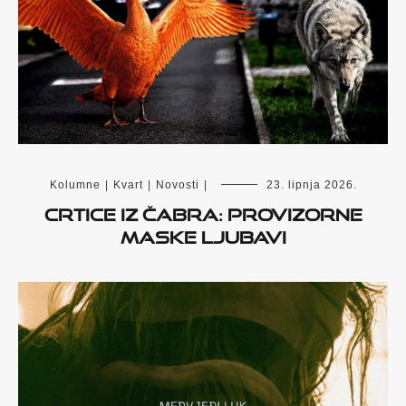
Kolumne
|
Kvart
|
Novosti
|
23. lipnja 2026.
Crtice iz Čabra: Provizorne
maske ljubavi