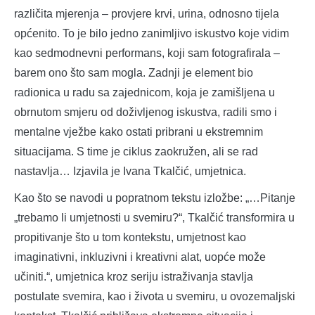
različita mjerenja – provjere krvi, urina, odnosno tijela
općenito. To je bilo jedno zanimljivo iskustvo koje vidim
kao sedmodnevni performans, koji sam fotografirala –
barem ono što sam mogla. Zadnji je element bio
radionica u radu sa zajednicom, koja je zamišljena u
obrnutom smjeru od doživljenog iskustva, radili smo i
mentalne vježbe kako ostati pribrani u ekstremnim
situacijama. S time je ciklus zaokružen, ali se rad
nastavlja… Izjavila je Ivana Tkalčić, umjetnica.
Kao što se navodi u popratnom tekstu izložbe: „…Pitanje
„trebamo li umjetnosti u svemiru?“, Tkalčić transformira u
propitivanje što u tom kontekstu, umjetnost kao
imaginativni, inkluzivni i kreativni alat, uopće može
učiniti.“, umjetnica kroz seriju istraživanja stavlja
postulate svemira, kao i života u svemiru, u ovozemaljski