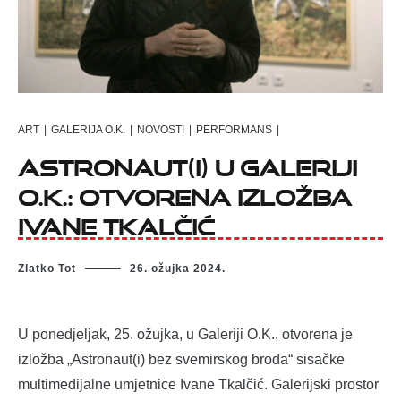
ART
|
GALERIJA O.K.
|
NOVOSTI
|
PERFORMANS
|
Astronaut(i) u Galeriji
O.K.: Otvorena izložba
Ivane Tkalčić
Zlatko Tot
26. ožujka 2024.
U ponedjeljak, 25. ožujka, u Galeriji O.K., otvorena je
izložba „Astronaut(i) bez svemirskog broda“ sisačke
multimedijalne umjetnice Ivane Tkalčić. Galerijski prostor