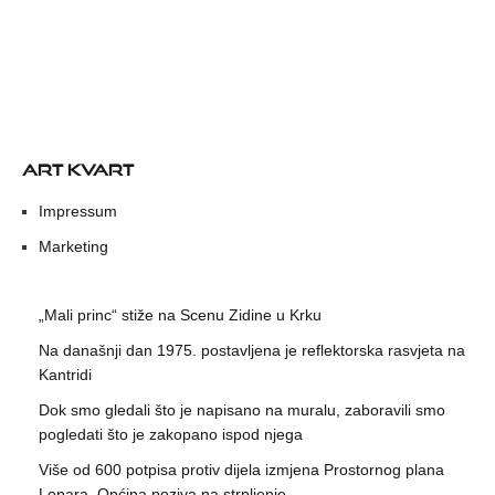
ART KVART
Impressum
Marketing
„Mali princ“ stiže na Scenu Zidine u Krku
Na današnji dan 1975. postavljena je reflektorska rasvjeta na
Kantridi
Dok smo gledali što je napisano na muralu, zaboravili smo
pogledati što je zakopano ispod njega
Više od 600 potpisa protiv dijela izmjena Prostornog plana
Lopara, Općina poziva na strpljenje