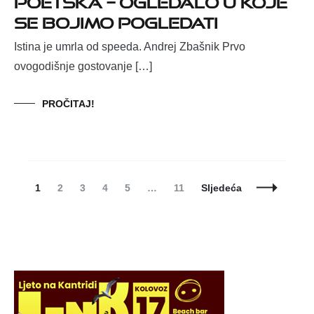
se bojimo pogledati
Istina je umrla od speeda. Andrej Zbašnik Prvo
ovogodišnje gostovanje […]
PROČITAJ!
Posts
Page
Page
Page
Page
Page
Page
1
2
3
4
5
…
11
Sljedeća
Navigation