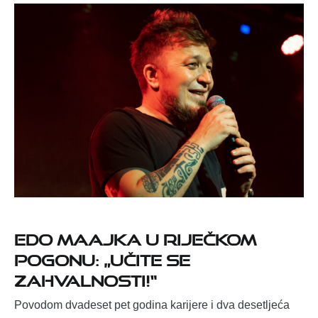
Edo Maajka u riječkom
Pogonu: „Učite se
zahvalnosti!“
Povodom dvadeset pet godina karijere i dva desetljeća