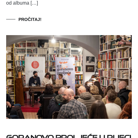
od albuma […]
PROČITAJ!
GORANOVO PROLJEĆE U RIJECI