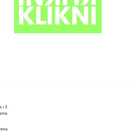
 i 2.
nama
vima