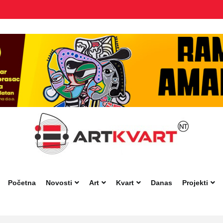
Početna
Novosti
Art
Kvart
Danas
Projekti