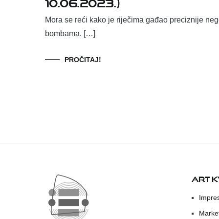
10.06.2023.)
Mora se reći kako je riječima gađao preciznije ne
bombama. […]
PROČITAJ!
ART 
Impre
Marke