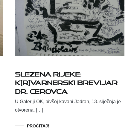
SLEZENA RIJEKE:
K[R]VARNERSKI BREVIJAR
DR. CEROVCA
U Galeriji OK, bivšoj kavani Jadran, 13. siječnja je
otvorena, […]
PROČITAJ!