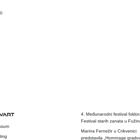
go
KVART
4. Međunarodni festival foklora
Festival starih zanata u Fuži
ssum
Marina Fernežir u Crikvenici
ting
predstavila „Hommage grado