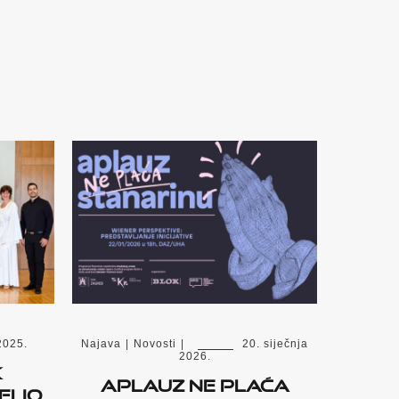
2025.
Najava
|
Novosti
|
20. siječnja
2026.
K
Aplauz ne plaća
ELIO