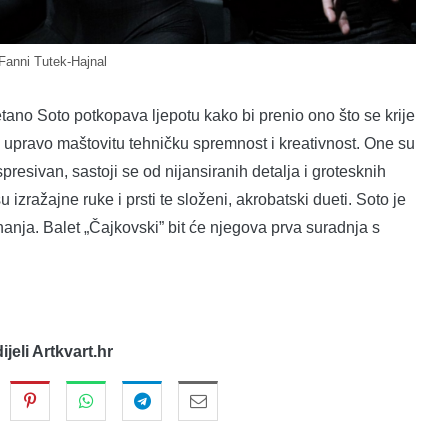
 Fanni Tutek-Hajnal
ano Soto potkopava ljepotu kako bi prenio ono što se krije
, upravo maštovitu tehničku spremnost i kreativnost. One su
presivan, sastoji se od nijansiranih detalja i grotesknih
 izražajne ruke i prsti te složeni, akrobatski dueti. Soto je
nanja. Balet „Čajkovski” bit će njegova prva suradnja s
dijeli Artkvart.hr