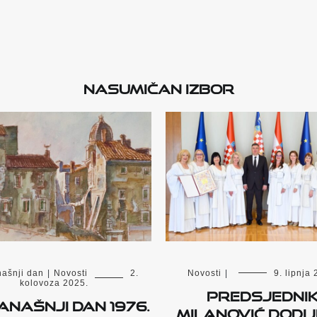
Nasumičan izbor
ašnji dan
|
Novosti
2.
Novosti
|
9. lipnja 
kolovoza 2025.
PREDSJEDNI
anašnji dan 1976.
MILANOVIĆ DODIJ