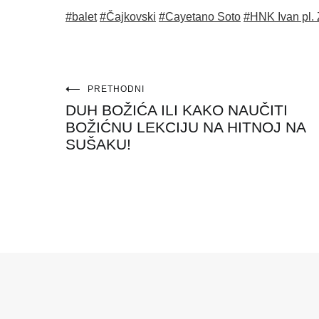
#balet
#Čajkovski
#Cayetano Soto
#HNK Ivan pl. 
Navigacija
PRETHODNI
DUH BOŽIĆA ILI KAKO NAUČITI
objava
BOŽIĆNU LEKCIJU NA HITNOJ NA
SUŠAKU!