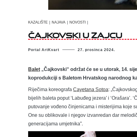
KAZALIŠTE
|
NAJAVA
|
NOVOSTI
|
Čajkovski u Zajcu
Portal ArtKvart
27. prosinca 2024.
Balet
„Čajkovski“ održat će se u utorak, 14. sij
koprodukciji s Baletom Hrvatskog narodnog ka
Riječima koreografa
Cayetana Sotoa
: „Čajkovsko
bijelih baleta poput ‘Labuđeg jezera’ i ‘Orašara’. ‘
putovanje vođeno činjenicama i misterijima koje s
One su oblikovale i njegov izvanredan dar melodičn
generacijama umjetnika”.