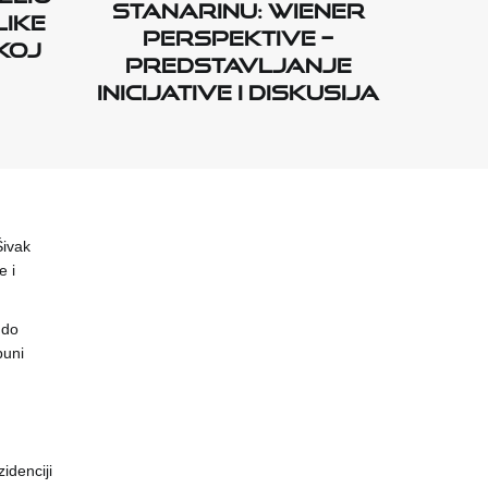
stanarinu: Wiener
LIKE
Perspektive –
KOJ
predstavljanje
inicijative i diskusija
 Šivak
 i
 do
puni
idenciji