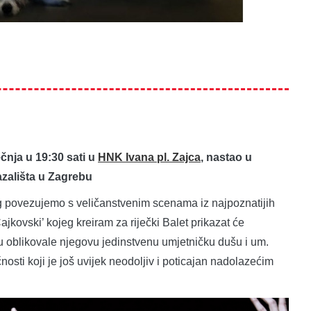
ečnja u 19:30 sati u
HNK Ivana pl. Zajca
, nastao u
zališta u Zagrebu
g povezujemo s veličanstvenim scenama iz najpoznatijih
Čajkovski’ kojeg kreiram za riječki Balet prikazat će
u oblikovale njegovu jedinstvenu umjetničku dušu i um.
osti koji je još uvijek neodoljiv i poticajan nadolazećim