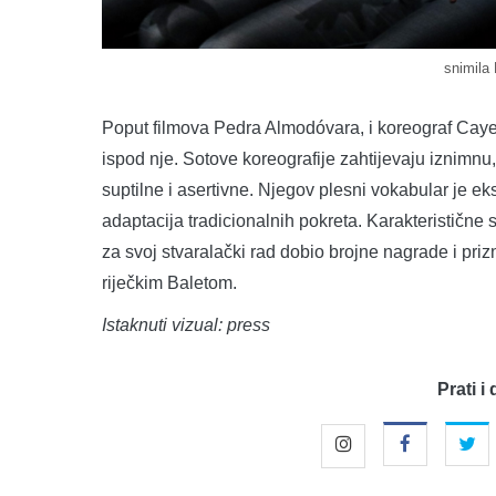
snimila
Poput filmova Pedra Almodóvara, i koreograf Cayet
ispod nje. Sotove koreografije zahtijevaju iznimnu
suptilne i asertivne. Njegov plesni vokabular je eks
adaptacija tradicionalnih pokreta. Karakteristične su
za svoj stvaralački rad dobio brojne nagrade i priz
riječkim Baletom.
Istaknuti vizual: press
Prati i 