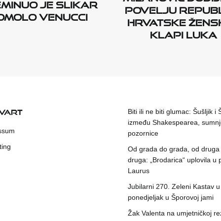
minuo je slikar
POVELJU REPUB
omolo Venucci
HRVATSKE ŽENS
KLAPI LUKA
KVART
Biti ili ne biti glumac: Šušljik i
između Shakespearea, sumnje
ssum
pozornice
ting
Od grada do grada, od druga
druga: „Brodarica“ uplovila u 
Laurus
Jubilarni 270. Zeleni Kastav u
ponedjeljak u Šporovoj jami
Žak Valenta na umjetničkoj rez