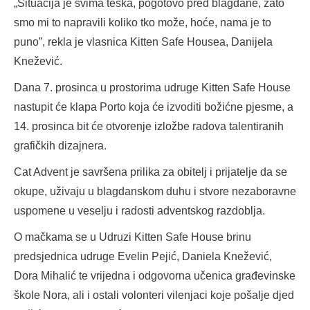
„Situacija je svima teška, pogotovo pred blagdane, zato
smo mi to napravili koliko tko može, hoće, nama je to
puno”, rekla je vlasnica Kitten Safe Housea, Danijela
Knežević.
Dana 7. prosinca u prostorima udruge Kitten Safe House
nastupit će klapa Porto koja će izvoditi božićne pjesme, a
14. prosinca bit će otvorenje izložbe radova talentiranih
grafičkih dizajnera.
Cat Advent je savršena prilika za obitelj i prijatelje da se
okupe, uživaju u blagdanskom duhu i stvore nezaboravne
uspomene u veselju i radosti adventskog razdoblja.
O mačkama se u Udruzi Kitten Safe House brinu
predsjednica udruge Evelin Pejić, Daniela Knežević,
Dora Mihalić te vrijedna i odgovorna učenica građevinske
škole Nora, ali i ostali volonteri vilenjaci koje pošalje djed