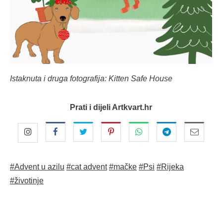
Istaknuta i druga fotografija: Kitten Safe House
Prati i dijeli Artkvart.hr
#Advent u azilu
#cat advent
#mačke
#Psi
#Rijeka
#životinje