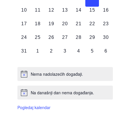
DOGAĐAJI,
DOGAĐAJI,
DOGAĐAJI,
DOGAĐAJI,
DOGAĐAJI,
DOGAĐAJI,
DOGAĐAJI
0
0
0
0
0
0
0
10
11
12
13
14
15
16
DOGAĐAJI,
DOGAĐAJI,
DOGAĐAJI,
DOGAĐAJI,
DOGAĐAJI,
DOGAĐAJI,
DOGAĐAJI
0
0
0
0
0
0
0
17
18
19
20
21
22
23
DOGAĐAJI,
DOGAĐAJI,
DOGAĐAJI,
DOGAĐAJI,
DOGAĐAJI,
DOGAĐAJI,
DOGAĐAJI
0
0
0
0
0
0
0
24
25
26
27
28
29
30
DOGAĐAJI,
DOGAĐAJI,
DOGAĐAJI,
DOGAĐAJI,
DOGAĐAJI,
DOGAĐAJI,
DOGAĐAJI
0
0
0
0
0
0
0
31
1
2
3
4
5
6
DOGAĐAJI,
DOGAĐAJI,
DOGAĐAJI,
DOGAĐAJI,
DOGAĐAJI,
DOGAĐAJI,
DOGAĐAJI
Nema nadolazećih događaji.
Na današnji dan nema događanja.
Pogledaj kalendar