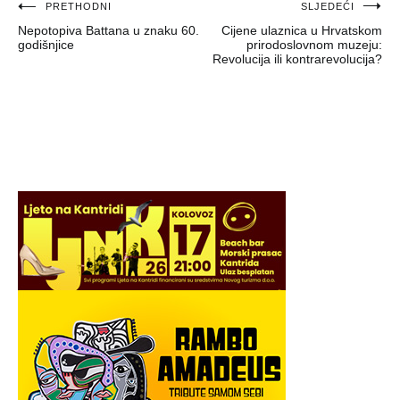
Navigacija
PRETHODNI
SLJEDEĆI
Nepotopiva Battana u znaku 60.
Cijene ulaznica u Hrvatskom
objava
godišnjice
prirodoslovnom muzeju:
Revolucija ili kontrarevolucija?