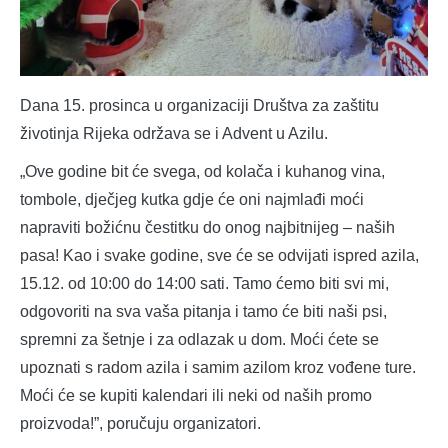
Dana 15. prosinca u organizaciji Društva za zaštitu
životinja Rijeka održava se i Advent u Azilu.
„Ove godine bit će svega, od kolača i kuhanog vina,
tombole, dječjeg kutka gdje će oni najmlađi moći
napraviti božićnu čestitku do onog najbitnijeg – naših
pasa! Kao i svake godine, sve će se odvijati ispred azila,
15.12. od 10:00 do 14:00 sati. Tamo ćemo biti svi mi,
odgovoriti na sva vaša pitanja i tamo će biti naši psi,
spremni za šetnje i za odlazak u dom. Moći ćete se
upoznati s radom azila i samim azilom kroz vođene ture.
Moći će se kupiti kalendari ili neki od naših promo
proizvoda!”, poručuju organizatori.