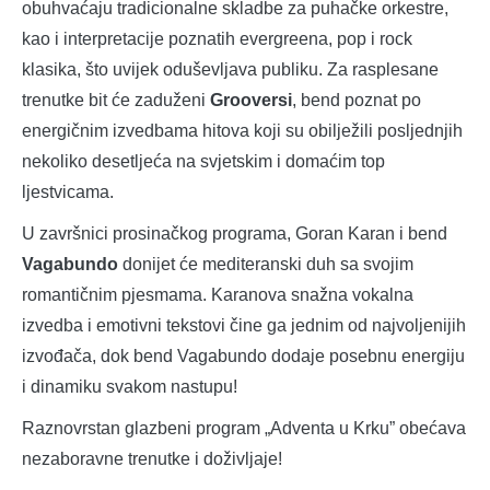
obuhvaćaju tradicionalne skladbe za puhačke orkestre,
kao i interpretacije poznatih evergreena, pop i rock
klasika, što uvijek oduševljava publiku. Za rasplesane
trenutke bit će zaduženi
Grooversi
, bend poznat po
energičnim izvedbama hitova koji su obilježili posljednjih
nekoliko desetljeća na svjetskim i domaćim top
ljestvicama.
U završnici prosinačkog programa, Goran Karan i bend
Vagabundo
donijet će mediteranski duh sa svojim
romantičnim pjesmama. Karanova snažna vokalna
izvedba i emotivni tekstovi čine ga jednim od najvoljenijih
izvođača, dok bend Vagabundo dodaje posebnu energiju
i dinamiku svakom nastupu!
Raznovrstan glazbeni program „Adventa u Krku” obećava
nezaboravne trenutke i doživljaje!