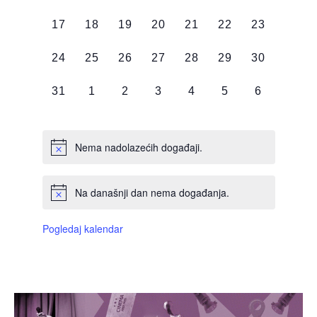
DOGAĐAJI,
DOGAĐAJI,
DOGAĐAJI,
DOGAĐAJI,
DOGAĐAJI,
DOGAĐAJI,
DOGAĐAJI
0
0
0
0
0
0
0
17
18
19
20
21
22
23
DOGAĐAJI,
DOGAĐAJI,
DOGAĐAJI,
DOGAĐAJI,
DOGAĐAJI,
DOGAĐAJI,
DOGAĐAJI
0
0
0
0
0
0
0
24
25
26
27
28
29
30
DOGAĐAJI,
DOGAĐAJI,
DOGAĐAJI,
DOGAĐAJI,
DOGAĐAJI,
DOGAĐAJI,
DOGAĐAJI
0
0
0
0
0
0
0
31
1
2
3
4
5
6
DOGAĐAJI,
DOGAĐAJI,
DOGAĐAJI,
DOGAĐAJI,
DOGAĐAJI,
DOGAĐAJI,
DOGAĐAJI
Nema nadolazećih događaji.
Na današnji dan nema događanja.
Pogledaj kalendar