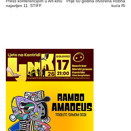
Press konferencijom u Art-kinu
Prije 50 godina otvorena Robna
objava
najavljen 11. STIFF
kuća Ri