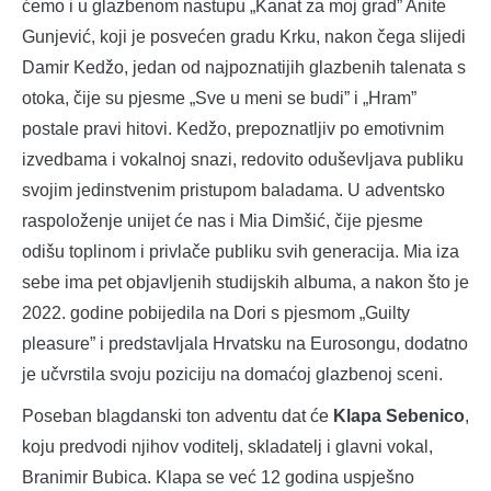
ćemo i u glazbenom nastupu „Kanat za moj grad” Anite
Gunjević, koji je posvećen gradu Krku, nakon čega slijedi
Damir Kedžo, jedan od najpoznatijih glazbenih talenata s
otoka, čije su pjesme „Sve u meni se budi” i „Hram”
postale pravi hitovi. Kedžo, prepoznatljiv po emotivnim
izvedbama i vokalnoj snazi, redovito oduševljava publiku
svojim jedinstvenim pristupom baladama. U adventsko
raspoloženje unijet će nas i Mia Dimšić, čije pjesme
odišu toplinom i privlače publiku svih generacija. Mia iza
sebe ima pet objavljenih studijskih albuma, a nakon što je
2022. godine pobijedila na Dori s pjesmom „Guilty
pleasure” i predstavljala Hrvatsku na Eurosongu, dodatno
je učvrstila svoju poziciju na domaćoj glazbenoj sceni.
Poseban blagdanski ton adventu dat će
Klapa Sebenico
,
koju predvodi njihov voditelj, skladatelj i glavni vokal,
Branimir Bubica. Klapa se već 12 godina uspješno