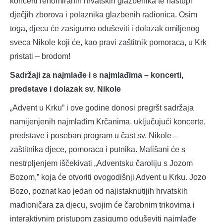
koncerti renomiranih hrvatskih glazbenika te nastupi
dječjih zborova i polaznika glazbenih radionica. Osim
toga, djecu će zasigurno oduševiti i dolazak omiljenog
sveca Nikole koji će, kao pravi zaštitnik pomoraca, u Krk
pristati – brodom!
Sadržaji za najmlađe i s najmlađima – koncerti,
predstave i dolazak sv. Nikole
„Advent u Krku” i ove godine donosi pregršt sadržaja
namijenjenih najmlađim Krčanima, uključujući koncerte,
predstave i poseban program u čast sv. Nikole –
zaštitnika djece, pomoraca i putnika. Mališani će s
nestrpljenjem iščekivati „Adventsku čaroliju s Jozom
Bozom,” koja će otvoriti ovogodišnji Advent u Krku. Jozo
Bozo, poznat kao jedan od najistaknutijih hrvatskih
mađioničara za djecu, svojim će čarobnim trikovima i
interaktivnim pristupom zasigurno oduševiti najmlađe