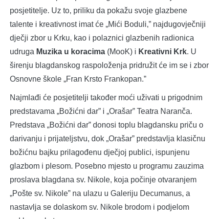
posjetitelje. Uz to, priliku da pokažu svoje glazbene
talente i kreativnost imat će „Mići Boduli,” najdugovječniji
dječji zbor u Krku, kao i polaznici glazbenih radionica
udruga
Muzika u koracima
(MooK) i
Kreativni Krk
. U
širenju blagdanskog raspoloženja pridružit će im se i zbor
Osnovne škole „Fran Krsto Frankopan.”
Najmlađi će posjetitelji također moći uživati u prigodnim
predstavama „Božićni dar” i „Orašar” Teatra Naranča.
Predstava „Božićni dar” donosi toplu blagdansku priču o
darivanju i prijateljstvu, dok „Orašar” predstavlja klasičnu
božićnu bajku prilagođenu dječjoj publici, ispunjenu
glazbom i plesom. Posebno mjesto u programu zauzima
proslava blagdana sv. Nikole, koja počinje otvaranjem
„Pošte sv. Nikole” na ulazu u Galeriju Decumanus, a
nastavlja se dolaskom sv. Nikole brodom i podjelom