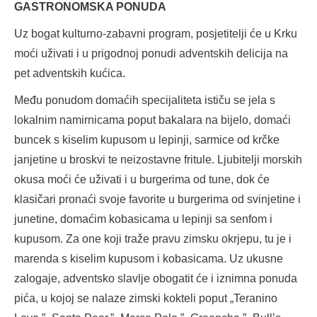
GASTRONOMSKA PONUDA
Uz bogat kulturno-zabavni program, posjetitelji će u Krku
moći uživati i u prigodnoj ponudi adventskih delicija na
pet adventskih kućica.
Među ponudom domaćih specijaliteta ističu se jela s
lokalnim namirnicama poput bakalara na bijelo, domaći
buncek s kiselim kupusom u lepinji, sarmice od krčke
janjetine u broskvi te neizostavne fritule. Ljubitelji morskih
okusa moći će uživati i u burgerima od tune, dok će
klasičari pronaći svoje favorite u burgerima od svinjetine i
junetine, domaćim kobasicama u lepinji sa senfom i
kupusom. Za one koji traže pravu zimsku okrjepu, tu je i
marenda s kiselim kupusom i kobasicama. Uz ukusne
zalogaje, adventsko slavlje obogatit će i iznimna ponuda
pića, u kojoj se nalaze zimski kokteli poput „Teranino