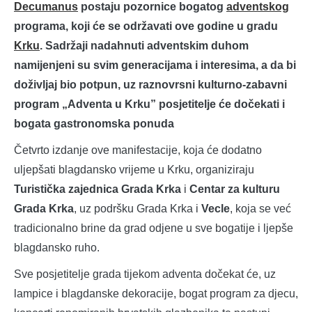
Decumanus
postaju pozornice bogatog
adventskog
programa, koji će se održavati ove godine u gradu
Krku
. Sadržaji nadahnuti adventskim duhom
namijenjeni su svim generacijama i interesima, a da bi
doživljaj bio potpun, uz raznovrsni kulturno-zabavni
program „Adventa u Krku” posjetitelje će dočekati i
bogata gastronomska ponuda
Četvrto izdanje ove manifestacije, koja će dodatno
uljepšati blagdansko vrijeme u Krku, organiziraju
Turistička zajednica Grada Krka
i
Centar za kulturu
Grada Krka
, uz podršku Grada Krka i
Vecle
, koja se već
tradicionalno brine da grad odjene u sve bogatije i ljepše
blagdansko ruho.
Sve posjetitelje grada tijekom adventa dočekat će, uz
lampice i blagdanske dekoracije, bogat program za djecu,