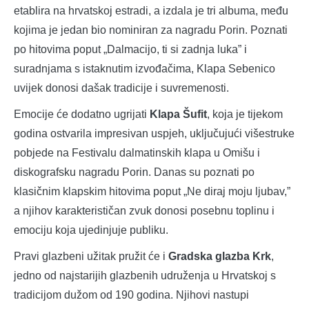
etablira na hrvatskoj estradi, a izdala je tri albuma, među
kojima je jedan bio nominiran za nagradu Porin. Poznati
po hitovima poput „Dalmacijo, ti si zadnja luka” i
suradnjama s istaknutim izvođačima, Klapa Sebenico
uvijek donosi dašak tradicije i suvremenosti.
Emocije će dodatno ugrijati
Klapa Šufit
, koja je tijekom
godina ostvarila impresivan uspjeh, uključujući višestruke
pobjede na Festivalu dalmatinskih klapa u Omišu i
diskografsku nagradu Porin. Danas su poznati po
klasičnim klapskim hitovima poput „Ne diraj moju ljubav,”
a njihov karakterističan zvuk donosi posebnu toplinu i
emociju koja ujedinjuje publiku.
Pravi glazbeni užitak pružit će i
Gradska glazba Krk
,
jedno od najstarijih glazbenih udruženja u Hrvatskoj s
tradicijom dužom od 190 godina. Njihovi nastupi