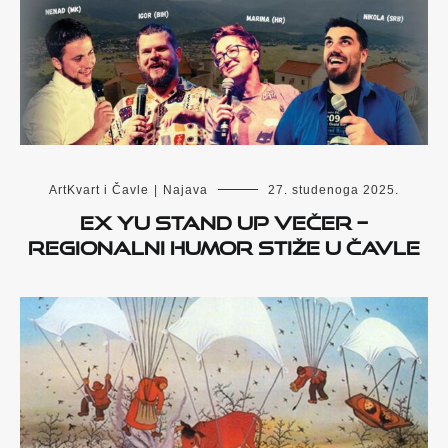
ArtKvart i Čavle
|
Najava
27. studenoga 2025.
EX YU STAND UP VEČER –
REGIONALNI HUMOR STIŽE U ČAVLE