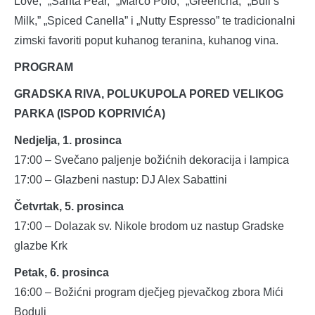
Love,” „Santa Pear,” „Marco Polo,” „Greencha,” „Bull’s
Milk,” „Spiced Canella” i „Nutty Espresso” te tradicionalni
zimski favoriti poput kuhanog teranina, kuhanog vina.
PROGRAM
GRADSKA RIVA, POLUKUPOLA PORED VELIKOG
PARKA (ISPOD KOPRIVIĆA)
Nedjelja, 1. prosinca
17:00 – Svečano paljenje božićnih dekoracija i lampica
17:00 – Glazbeni nastup: DJ Alex Sabattini
Četvrtak, 5. prosinca
17:00 – Dolazak sv. Nikole brodom uz nastup Gradske
glazbe Krk
Petak, 6. prosinca
16:00 – Božićni program dječjeg pjevačkog zbora Mići
Boduli