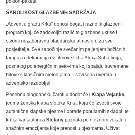
poklon-paketa.
ŠAROLIKOST GLAZBENIH SADRŽAJA
„Advent u gradu Krku” donosi bogat i raznolik glazbeni
program koji će zadovoljiti različite glazbene ukuse i
stvoriti nezaboravnu blagdansku atmosferu za sve
posjetitelje. Sve započinje svečanim paljenjem božićnih
lampica i dekoracija uz ritmove DJ-a Alexa Sabattinija,
poznatog po energičnim setovima koji spajaju suvremene
hitove s klasičnim melodijama – savršena uvertira u
adventsko razdoblje!
Posebnu blagdansku čaroliju dodat će i
Klapa Vejanke
,
jedina ženska klapa s otoka Krka, koja će izvesti svoje
autentične klapske pjesme i obrade popularnih skladbi, te
krčka kantautorica
Stefany
poznata po nježnom vokalu i
snažnim emocijama koje prenosi u pjesmama. Uživat