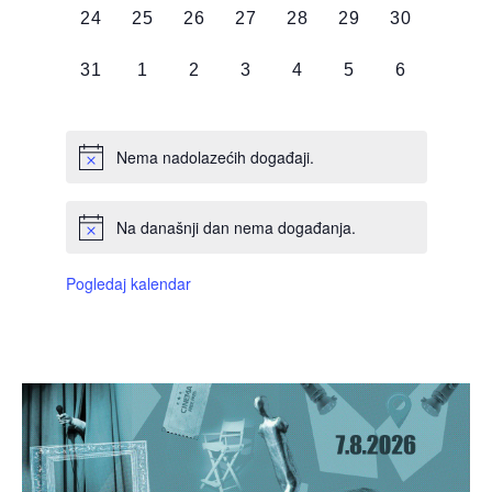
0
0
0
0
0
0
0
24
25
26
27
28
29
30
DOGAĐAJI,
DOGAĐAJI,
DOGAĐAJI,
DOGAĐAJI,
DOGAĐAJI,
DOGAĐAJI,
DOGAĐAJI
0
0
0
0
0
0
0
31
1
2
3
4
5
6
DOGAĐAJI,
DOGAĐAJI,
DOGAĐAJI,
DOGAĐAJI,
DOGAĐAJI,
DOGAĐAJI,
DOGAĐAJI
Nema nadolazećih događaji.
Na današnji dan nema događanja.
Pogledaj kalendar