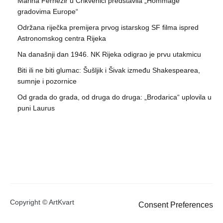
Marina Fernežir u Crikvenici predstavila „Hommage
gradovima Europe“
Održana riječka premijera prvog istarskog SF filma ispred
Astronomskog centra Rijeka
Na današnji dan 1946. NK Rijeka odigrao je prvu utakmicu
Biti ili ne biti glumac: Šušljik i Šivak između Shakespearea,
sumnje i pozornice
Od grada do grada, od druga do druga: „Brodarica“ uplovila u
puni Laurus
Copyright © ArtKvart
Consent Preferences