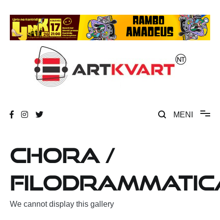
Skip
to
content
Umjetnost, kultura i društvena zbivanja
ArtKvart
MENI
Chora /
Filodrammatic
We cannot display this gallery