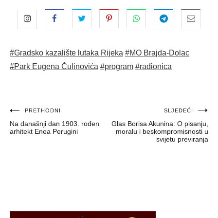
#Gradsko kazalište lutaka Rijeka
#MO Brajda-Dolac
#Park Eugena Čulinovića
#program
#radionica
Navigacija
PRETHODNI
SLJEDEĆI
Na današnji dan 1903. rođen
Glas Borisa Akunina: O pisanju,
objava
arhitekt Enea Perugini
moralu i beskompromisnosti u
svijetu previranja