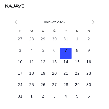
NAJAVE
kolovoz 2026
Kalendar
P
U
S
Č
P
S
N
od
0
0
0
0
0
0
0
27
28
29
30
31
1
2
Događaji
DOGAĐAJI,
DOGAĐAJI,
DOGAĐAJI,
DOGAĐAJI,
DOGAĐAJI,
DOGAĐAJI,
DOGAĐAJI
0
0
0
0
0
0
0
3
4
5
6
7
8
9
DOGAĐAJI,
DOGAĐAJI,
DOGAĐAJI,
DOGAĐAJI,
DOGAĐAJI,
DOGAĐAJI,
DOGAĐAJI
0
0
0
0
0
0
0
10
11
12
13
14
15
16
DOGAĐAJI,
DOGAĐAJI,
DOGAĐAJI,
DOGAĐAJI,
DOGAĐAJI,
DOGAĐAJI,
DOGAĐAJI
0
0
0
0
0
0
0
17
18
19
20
21
22
23
DOGAĐAJI,
DOGAĐAJI,
DOGAĐAJI,
DOGAĐAJI,
DOGAĐAJI,
DOGAĐAJI,
DOGAĐAJI
0
0
0
0
0
0
0
24
25
26
27
28
29
30
DOGAĐAJI,
DOGAĐAJI,
DOGAĐAJI,
DOGAĐAJI,
DOGAĐAJI,
DOGAĐAJI,
DOGAĐAJI
0
0
0
0
0
0
0
31
1
2
3
4
5
6
DOGAĐAJI,
DOGAĐAJI,
DOGAĐAJI,
DOGAĐAJI,
DOGAĐAJI,
DOGAĐAJI,
DOGAĐAJI