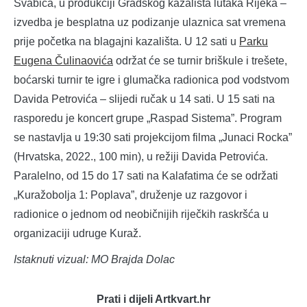
Švabića, u produkciji Gradskog kazališta lutaka Rijeka –
izvedba je besplatna uz podizanje ulaznica sat vremena
prije početka na blagajni kazališta. U 12 sati u
Parku
Eugena Čulinaovića
održat će se turnir briškule i trešete,
boćarski turnir te igre i glumačka radionica pod vodstvom
Davida Petrovića – slijedi ručak u 14 sati. U 15 sati na
rasporedu je koncert grupe „Raspad Sistema”. Program
se nastavlja u 19:30 sati projekcijom filma „Junaci Rocka”
(Hrvatska, 2022., 100 min), u režiji Davida Petrovića.
Paralelno, od 15 do 17 sati na Kalafatima će se održati
„Kuražobolja 1: Poplava”, druženje uz razgovor i
radionice o jednom od neobičnijih riječkih raskršća u
organizaciji udruge Kuraž.
Istaknuti vizual: MO Brajda Dolac
Prati i dijeli Artkvart.hr