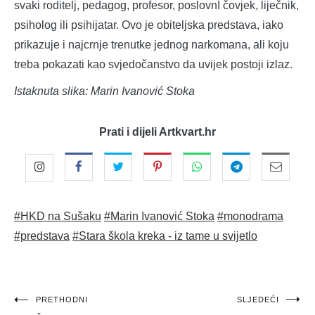
svaki roditelj, pedagog, profesor, poslovnI čovjek, liječnik,
psiholog ili psihijatar. Ovo je obiteljska predstava, iako
prikazuje i najcrnje trenutke jednog narkomana, ali koju
treba pokazati kao svjedočanstvo da uvijek postoji izlaz.
Istaknuta slika: Marin Ivanović Stoka
Prati i dijeli Artkvart.hr
#HKD na Sušaku
#Marin Ivanović Stoka
#monodrama
#predstava
#Stara škola kreka - iz tame u svijetlo
Navigacija
PRETHODNI
SLJEDEĆI