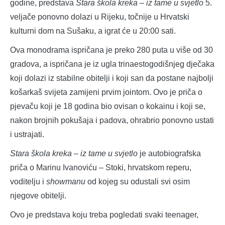
godine, predstava
Stara škola kreka – iz tame u svjetlo
5.
veljače ponovno dolazi u Rijeku, točnije u Hrvatski
kulturni dom na Sušaku, a igrat će u 20:00 sati.
Ova monodrama ispričana je preko 280 puta u više od 30
gradova, a ispričana je iz ugla trinaestogodišnjeg dječaka
koji dolazi iz stabilne obitelji i koji san da postane najbolji
košarkaš svijeta zamijeni prvim jointom. Ovo je priča o
pjevaču koji je 18 godina bio ovisan o kokainu i koji se,
nakon brojnih pokušaja i padova, ohrabrio ponovno ustati
i ustrajati.
Stara škola kreka – iz tame u svjetlo
je autobiografska
priča o Marinu Ivanoviću – Stoki, hrvatskom reperu,
voditelju i
showmanu
od kojeg su odustali svi osim
njegove obitelji.
Ovo je predstava koju treba pogledati svaki teenager,