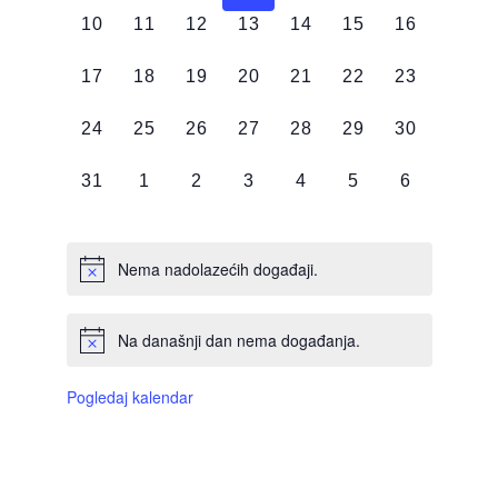
0
0
0
0
0
0
0
10
11
12
13
14
15
16
DOGAĐAJI,
DOGAĐAJI,
DOGAĐAJI,
DOGAĐAJI,
DOGAĐAJI,
DOGAĐAJI,
DOGAĐAJI
0
0
0
0
0
0
0
17
18
19
20
21
22
23
DOGAĐAJI,
DOGAĐAJI,
DOGAĐAJI,
DOGAĐAJI,
DOGAĐAJI,
DOGAĐAJI,
DOGAĐAJI
0
0
0
0
0
0
0
24
25
26
27
28
29
30
DOGAĐAJI,
DOGAĐAJI,
DOGAĐAJI,
DOGAĐAJI,
DOGAĐAJI,
DOGAĐAJI,
DOGAĐAJI
0
0
0
0
0
0
0
31
1
2
3
4
5
6
DOGAĐAJI,
DOGAĐAJI,
DOGAĐAJI,
DOGAĐAJI,
DOGAĐAJI,
DOGAĐAJI,
DOGAĐAJI
Nema nadolazećih događaji.
Na današnji dan nema događanja.
Pogledaj kalendar