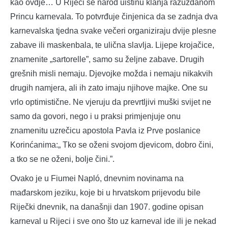
kao ovdje… U Rijeci se narod uistinu klanja razuzdanom
Princu karnevala. To potvrđuje činjenica da se zadnja dva
karnevalska tjedna svake večeri organiziraju dvije plesne
zabave ili maskenbala, te ulična slavlja. Lijepe krojačice,
znamenite „sartorelle”, samo su željne zabave. Drugih
grešnih misli nemaju. Djevojke možda i nemaju nikakvih
drugih namjera, ali ih zato imaju njihove majke. One su
vrlo optimistične. Ne vjeruju da prevrtljivi muški svijet ne
samo da govori, nego i u praksi primjenjuje onu
znamenitu uzrečicu apostola Pavla iz Prve poslanice
Korinćanima:„ Tko se oženi svojom djevicom, dobro čini,
a tko se ne oženi, bolje čini.”.
Ovako je u Fiumei Napló, dnevnim novinama na
mađarskom jeziku, koje bi u hrvatskom prijevodu bile
Riječki dnevnik, na današnji dan 1907. godine opisan
karneval u Rijeci i sve ono što uz karneval ide ili je nekad