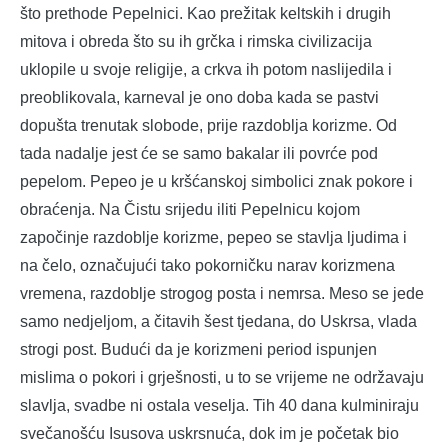
što prethode Pepelnici. Kao prežitak keltskih i drugih
mitova i obreda što su ih grčka i rimska civilizacija
uklopile u svoje religije, a crkva ih potom naslijedila i
preoblikovala, karneval je ono doba kada se pastvi
dopušta trenutak slobode, prije razdoblja korizme. Od
tada nadalje jest će se samo bakalar ili povrće pod
pepelom. Pepeo je u kršćanskoj simbolici znak pokore i
obraćenja. Na Čistu srijedu iliti Pepelnicu kojom
započinje razdoblje korizme, pepeo se stavlja ljudima i
na čelo, označujući tako pokorničku narav korizmena
vremena, razdoblje strogog posta i nemrsa. Meso se jede
samo nedjeljom, a čitavih šest tjedana, do Uskrsa, vlada
strogi post. Budući da je korizmeni period ispunjen
mislima o pokori i grješnosti, u to se vrijeme ne održavaju
slavlja, svadbe ni ostala veselja. Tih 40 dana kulminiraju
svečanošću Isusova uskrsnuća, dok im je početak bio