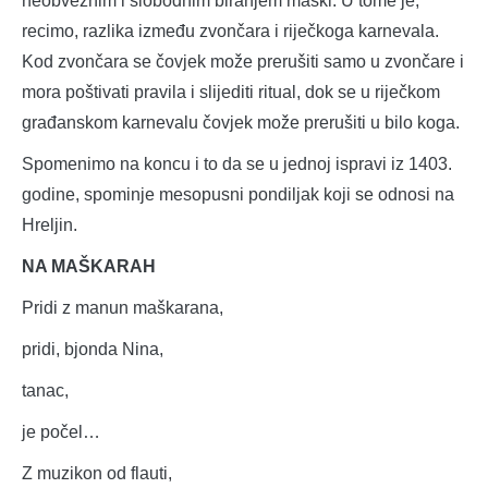
neobveznim i slobodnim biranjem maski. U tome je,
recimo, razlika između zvončara i riječkoga karnevala.
Kod zvončara se čovjek može prerušiti samo u zvončare i
mora poštivati pravila i slijediti ritual, dok se u riječkom
građanskom karnevalu čovjek može prerušiti u bilo koga.
Spomenimo na koncu i to da se u jednoj ispravi iz 1403.
godine, spominje mesopusni pondiljak koji se odnosi na
Hreljin.
NA MAŠKARAH
Pridi z manun maškarana,
pridi, bjonda Nina,
tanac,
je počel…
Z muzikon od flauti,