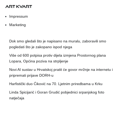
ART KVART
Impressum
Marketing
Dok smo gledali što je napisano na muralu, zaboravili smo
pogledati što je zakopano ispod njega
Više od 600 potpisa protiv dijela izmjena Prostornog plana
Lopara, Općina poziva na strpljenje
Novi AI sustav u Hrvatskoj pratit će govor mržnje na internetu i
pripremati prijave DORH-u
Harfistički duo Ćiković na 70. Ljetnim priredbama u Krku
Linda Spicijarić i Goran Grudić pobjednici srpanjskog foto
natječaja