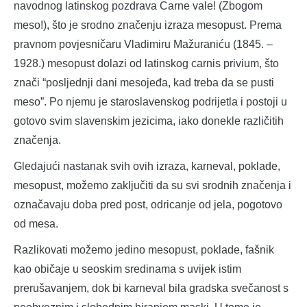
navodnog latinskog pozdrava Carne vale! (Zbogom
meso!), što je srodno značenju izraza mesopust. Prema
pravnom povjesničaru Vladimiru Mažuraniću (1845. –
1928.) mesopust dolazi od latinskog carnis privium, što
znači “posljednji dani mesojeđa, kad treba da se pusti
meso”. Po njemu je staroslavenskog podrijetla i postoji u
gotovo svim slavenskim jezicima, iako donekle različitih
značenja.
Gledajući nastanak svih ovih izraza, karneval, poklade,
mesopust, možemo zaključiti da su svi srodnih značenja i
označavaju doba pred post, odricanje od jela, pogotovo
od mesa.
Razlikovati možemo jedino mesopust, poklade, fašnik
kao običaje u seoskim sredinama s uvijek istim
prerušavanjem, dok bi karneval bila gradska svečanost s