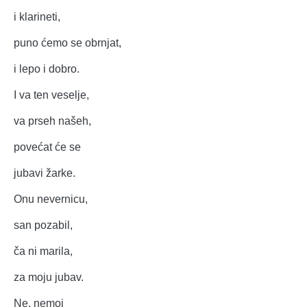
i klarineti,
puno ćemo se obrnjat,
i lepo i dobro.
I va ten veselje,
va prseh našeh,
povećat će se
jubavi žarke.
Onu nevernicu,
san pozabil,
ča ni marila,
za moju jubav.
Ne, nemoj