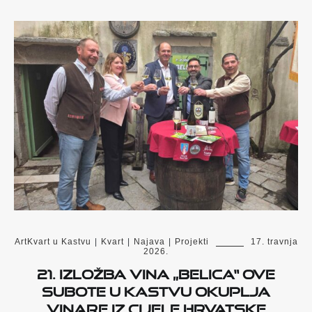
ArtKvart u Kastvu
|
Kvart
|
Najava
|
Projekti
17. travnja
2026.
21. Izložba vina „Belica“ ove
subote u Kastvu okuplja
vinare iz cijele Hrvatske