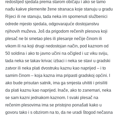
redoslijed sjedala prema starom običaju i ako se tamo
nađu kakve plemenite žene stranaca koje stanuju u gradu
Rijeci ili ne stanuju, tada neka im spomenuti službenici
odrede mjesto sjedala, odgovarajuće dostojanstvu
njihovih muževa. Još da prigodom rečenih plesova koji
plesač ne bi smetao ples ili plesanje nečije činom ili
vikom ili na koji drugi nedostojan način, pod kaznom od
50 soldina i ako to javno učini na očigled i uz viku sviju,
tada neka se takav krivac izbaci i neka se stavi u gradski
zatvor ili neka plati dvostruku kaznu kao naprijed – i to
samim činom – koja kazna ima pripasti gradskoj općini. I
ako bude prisutan satnik, ima ga smjesta uhititi i prisiliti
da plati kaznu kao naprijed. Inače, ako to zanemari, neka
se sam kazni jednakom kaznom. I svaki plesač na
rečenim plesovima ima se pristojno ponašati kako u
govoru tako i s obzirom na to, da ne uradi štogod nečasna