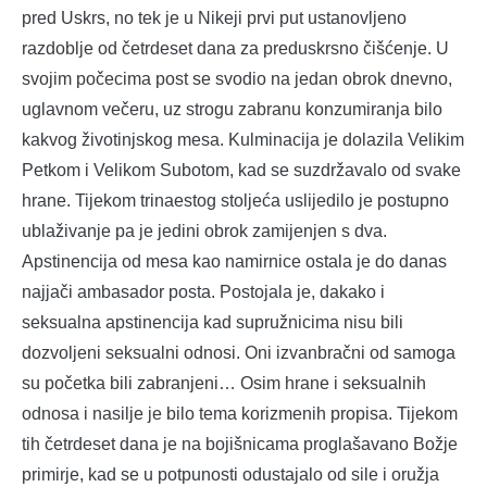
pred Uskrs, no tek je u Nikeji prvi put ustanovljeno
razdoblje od četrdeset dana za preduskrsno čišćenje. U
svojim počecima post se svodio na jedan obrok dnevno,
uglavnom večeru, uz strogu zabranu konzumiranja bilo
kakvog životinjskog mesa. Kulminacija je dolazila Velikim
Petkom i Velikom Subotom, kad se suzdržavalo od svake
hrane. Tijekom trinaestog stoljeća uslijedilo je postupno
ublaživanje pa je jedini obrok zamijenjen s dva.
Apstinencija od mesa kao namirnice ostala je do danas
najjači ambasador posta. Postojala je, dakako i
seksualna apstinencija kad supružnicima nisu bili
dozvoljeni seksualni odnosi. Oni izvanbračni od samoga
su početka bili zabranjeni… Osim hrane i seksualnih
odnosa i nasilje je bilo tema korizmenih propisa. Tijekom
tih četrdeset dana je na bojišnicama proglašavano Božje
primirje, kad se u potpunosti odustajalo od sile i oružja