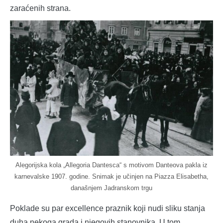
zaraćenih strana.
Alegorijska kola „Allegoria Dantesca“ s motivom Danteova pakla iz
karnevalske 1907. godine. Snimak je učinjen na Piazza Elisabetha,
današnjem Jadranskom trgu
Poklade su par excellence praznik koji nudi sliku stanja
duha nekoga grada i njegovih stanovnika. U tom