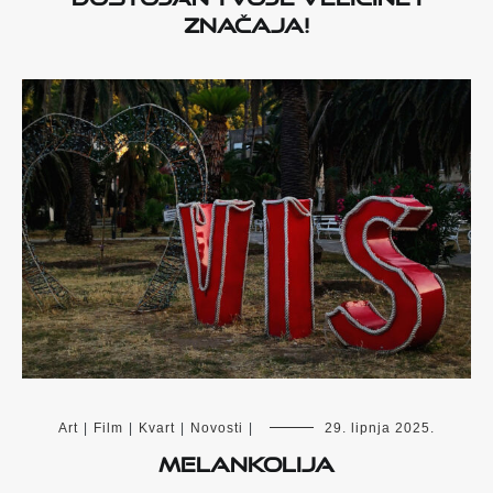
značaja!
Art
|
Film
|
Kvart
|
Novosti
|
29. lipnja 2025.
Melankolija