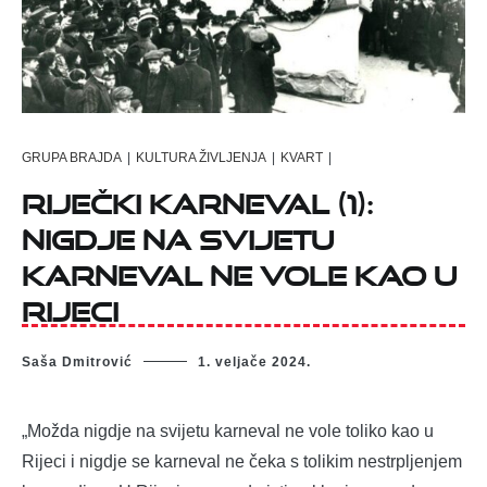
GRUPA BRAJDA
|
KULTURA ŽIVLJENJA
|
KVART
|
RIJEČKI KARNEVAL (1):
NIGDJE NA SVIJETU
KARNEVAL NE VOLE KAO U
RIJECI
Saša Dmitrović
1. veljače 2024.
„Možda nigdje na svijetu karneval ne vole toliko kao u
Rijeci i nigdje se karneval ne čeka s tolikim nestrpljenjem