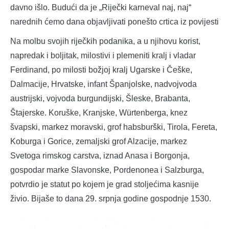
davno išlo. Budući da je „Riječki karneval naj, naj“
narednih ćemo dana objavljivati ponešto crtica iz povijesti
Na molbu svojih riječkih podanika, a u njihovu korist,
napredak i boljitak, milostivi i plemeniti kralj i vladar
Ferdinand, po milosti božjoj kralj Ugarske i Češke,
Dalmacije, Hrvatske, infant Španjolske, nadvojvoda
austrijski, vojvoda burgundijski, Šleske, Brabanta,
Štajerske. Koruške, Kranjske, Würtenberga, knez
švapski, markez moravski, grof habsburški, Tirola, Fereta,
Koburga i Gorice, zemaljski grof Alzacije, markez
Svetoga rimskog carstva, iznad Anasa i Borgonja,
gospodar marke Slavonske, Pordenonea i Salzburga,
potvrdio je statut po kojem je grad stoljećima kasnije
živio. Bijaše to dana 29. srpnja godine gospodnje 1530.