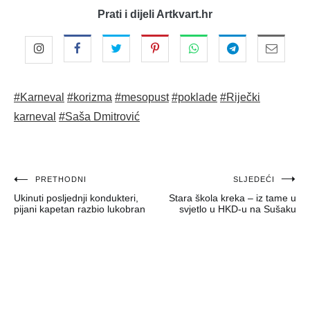
Prati i dijeli Artkvart.hr
#Karneval
#korizma
#mesopust
#poklade
#Riječki
karneval
#Saša Dmitrović
Navigacija
PRETHODNI
SLJEDEĆI
Ukinuti posljednji kondukteri,
Stara škola kreka – iz tame u
objava
pijani kapetan razbio lukobran
svjetlo u HKD-u na Sušaku