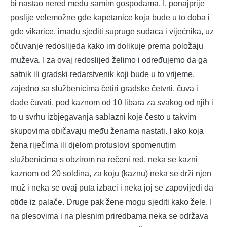
bi nastao nered među samim gospođama. I, ponajprije
poslije velemožne gđe kapetanice koja bude u to doba i
gđe vikarice, imadu sjediti supruge sudaca i vijećnika, uz
očuvanje redoslijeda kako im dolikuje prema položaju
muževa. I za ovaj redoslijed želimo i određujemo da ga
satnik ili gradski redarstvenik koji bude u to vrijeme,
zajedno sa službenicima četiri gradske četvrti, čuva i
dade čuvati, pod kaznom od 10 libara za svakog od njih i
to u svrhu izbjegavanja sablazni koje često u takvim
skupovima običavaju među ženama nastati. I ako koja
žena riječima ili djelom protuslovi spomenutim
službenicima s obzirom na rečeni red, neka se kazni
kaznom od 20 soldina, za koju (kaznu) neka se drži njen
muž i neka se ovaj puta izbaci i neka joj se zapovijedi da
otiđe iz palače. Druge pak žene mogu sjediti kako žele. I
na plesovima i na plesnim priredbama neka se održava