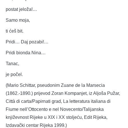
postat jeloža!…
Samo moja,
ti ćeš bit.
Pridi… Daj pozabi!…
Pridi bionda Nina…
Tanac,
je počel.
(Mario Schittar, pseudonim Zuane de la Marsecia
(1862.-1890.) prijevod Zoran Kompanjet, iz Aljoša Pužar,
Città di carta/Papirnati grad, La letteratura italiana di
Fiume nell’Ottocento e nel Novecento/Talijanska
književnost Rijeke u XIX i XX stoljeću, Edit Rijeka,
Izdavački centar Rijeka 1999.)