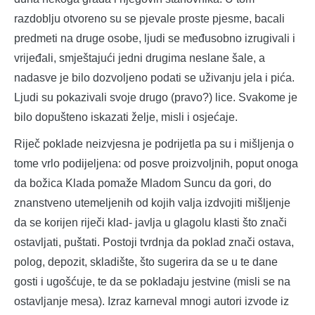
razdoblju otvoreno su se pjevale proste pjesme, bacali
predmeti na druge osobe, ljudi se međusobno izrugivali i
vrijeđali, smještajući jedni drugima neslane šale, a
nadasve je bilo dozvoljeno podati se uživanju jela i pića.
Ljudi su pokazivali svoje drugo (pravo?) lice. Svakome je
bilo dopušteno iskazati želje, misli i osjećaje.
Riječ poklade neizvjesna je podrijetla pa su i mišljenja o
tome vrlo podijeljena: od posve proizvoljnih, poput onoga
da božica Klada pomaže Mladom Suncu da gori, do
znanstveno utemeljenih od kojih valja izdvojiti mišljenje
da se korijen riječi klad- javlja u glagolu klasti što znači
ostavljati, puštati. Postoji tvrdnja da poklad znači ostava,
polog, depozit, skladište, što sugerira da se u te dane
gosti i ugošćuje, te da se pokladaju jestvine (misli se na
ostavljanje mesa). Izraz karneval mnogi autori izvode iz