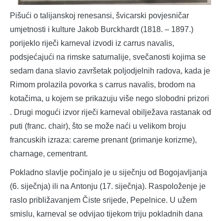
Pišući o talijanskoj renesansi, švicarski povjesničar
umjetnosti i kulture Jakob Burckhardt (1818. – 1897.)
porijeklo riječi karneval izvodi iz carrus navalis,
podsjećajući na rimske saturnalije, svečanosti kojima se
sedam dana slavio završetak poljodjelnih radova, kada je
Rimom prolazila povorka s carrus navalis, brodom na
kotačima, u kojem se prikazuju više nego slobodni prizori
. Drugi mogući izvor riječi karneval obilježava rastanak od
puti (franc. chair), što se može naći u velikom broju
francuskih izraza: careme prenant (primanje korizme),
charnage, cementrant.
Pokladno slavlje počinjalo je u siječnju od Bogojavljanja
(6. siječnja) ili na Antonju (17. siječnja). Raspoloženje je
raslo približavanjem Čiste srijede, Pepelnice. U užem
smislu, karneval se odvijao tijekom triju pokladnih dana