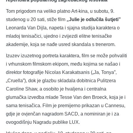
Tom prigodom na veliko platno Art-kina, u subotu, 9.
studenog u 20 sati, stiže film
„Julie je odlučila šutjeti”
Leonarda Van Dijla, napeta i sjajna studija karaktera o
mladoj tenisačici, ujedno i zvijezdi elitne tenisačke
akademije, koja se nađe usred skandala s trenerom.
Izuzev izuzetnog portreta karaktera, film se može pohvaliti
i vrhunskom filmskom ekipom, među kojima se našao i
direktor fotografije Nicolas Karakatsanis („Ja, Tonya”,
„Cruella”), dok je glazbu skladala dobitnica Pulitzera
Caroline Shaw, a osobito je hvaljena i centralna
glumačka izvedba mlade Tesse Van den Broeck, koja je i
sama tenisačica. Film je premijerno prikazan u Cannesu,
gdje je ovjenčan nagradom SACD, a nominiran je i za
ovogodišnju Nagradu publike LUX.