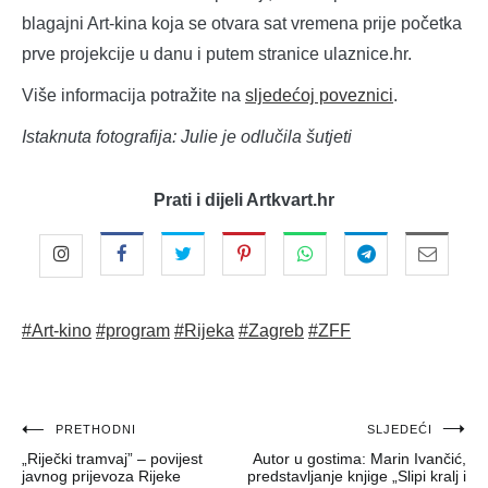
blagajni Art-kina koja se otvara sat vremena prije početka
prve projekcije u danu i putem stranice ulaznice.hr.
Više informacija potražite na
sljedećoj poveznici
.
Istaknuta fotografija: Julie je odlučila šutjeti
Prati i dijeli Artkvart.hr
#Art-kino
#program
#Rijeka
#Zagreb
#ZFF
Navigacija
PRETHODNI
SLJEDEĆI
„Riječki tramvaj” – povijest
Autor u gostima: Marin Ivančić,
objava
javnog prijevoza Rijeke
predstavljanje knjige „Slipi kralj i