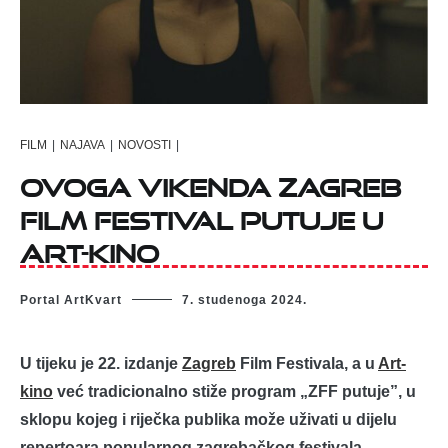
FILM
|
NAJAVA
|
NOVOSTI
|
Ovoga vikenda Zagreb
Film Festival putuje u
Art-kino
Portal ArtKvart
7. studenoga 2024.
U tijeku je 22. izdanje
Zagreb
Film Festivala, a u
Art-
kino
već tradicionalno stiže program „ZFF putuje”, u
sklopu kojeg i riječka publika može uživati u dijelu
repertoara popularnog zagrebačkog festivala