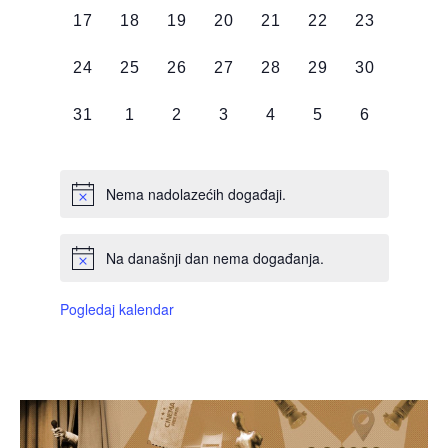
0
0
0
0
0
0
0
17
18
19
20
21
22
23
DOGAĐAJI,
DOGAĐAJI,
DOGAĐAJI,
DOGAĐAJI,
DOGAĐAJI,
DOGAĐAJI,
DOGAĐAJI
0
0
0
0
0
0
0
24
25
26
27
28
29
30
DOGAĐAJI,
DOGAĐAJI,
DOGAĐAJI,
DOGAĐAJI,
DOGAĐAJI,
DOGAĐAJI,
DOGAĐAJI
0
0
0
0
0
0
0
31
1
2
3
4
5
6
DOGAĐAJI,
DOGAĐAJI,
DOGAĐAJI,
DOGAĐAJI,
DOGAĐAJI,
DOGAĐAJI,
DOGAĐAJI
Nema nadolazećih događaji.
Na današnji dan nema događanja.
Pogledaj kalendar