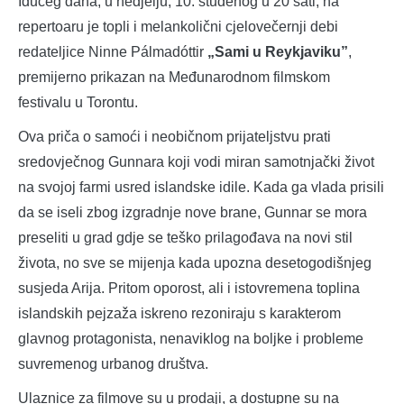
Idućeg dana, u nedjelju, 10. studenog u 20 sati, na
repertoaru je topli i melankolični cjelovečernji debi
redateljice Ninne Pálmadóttir
„Sami u Reykjaviku”
,
premijerno prikazan na Međunarodnom filmskom
festivalu u Torontu.
Ova priča o samoći i neobičnom prijateljstvu prati
sredovječnog Gunnara koji vodi miran samotnjački život
na svojoj farmi usred islandske idile. Kada ga vlada prisili
da se iseli zbog izgradnje nove brane, Gunnar se mora
preseliti u grad gdje se teško prilagođava na novi stil
života, no sve se mijenja kada upozna desetogodišnjeg
susjeda Arija. Pritom oporost, ali i istovremena toplina
islandskih pejzaža iskreno rezoniraju s karakterom
glavnog protagonista, nenaviklog na boljke i probleme
suvremenog urbanog društva.
Ulaznice za filmove su u prodaji, a dostupne su na