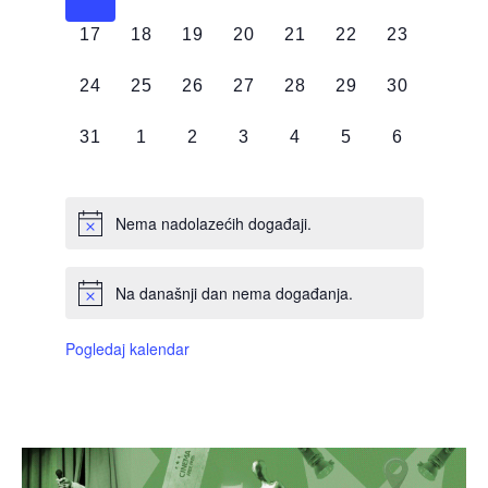
DOGAĐAJI,
DOGAĐAJI,
DOGAĐAJI,
DOGAĐAJI,
DOGAĐAJI,
DOGAĐAJI,
DOGAĐAJI
0
0
0
0
0
0
0
17
18
19
20
21
22
23
DOGAĐAJI,
DOGAĐAJI,
DOGAĐAJI,
DOGAĐAJI,
DOGAĐAJI,
DOGAĐAJI,
DOGAĐAJI
0
0
0
0
0
0
0
24
25
26
27
28
29
30
DOGAĐAJI,
DOGAĐAJI,
DOGAĐAJI,
DOGAĐAJI,
DOGAĐAJI,
DOGAĐAJI,
DOGAĐAJI
0
0
0
0
0
0
0
31
1
2
3
4
5
6
DOGAĐAJI,
DOGAĐAJI,
DOGAĐAJI,
DOGAĐAJI,
DOGAĐAJI,
DOGAĐAJI,
DOGAĐAJI
Nema nadolazećih događaji.
Na današnji dan nema događanja.
Pogledaj kalendar