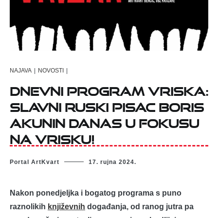
NAJAVA
|
NOVOSTI
|
Dnevni program Vriska:
Slavni ruski pisac Boris
Akunin danas u fokusu
na Vrisku!
Portal ArtKvart
17. rujna 2024.
Nakon ponedjeljka i bogatog programa s puno
raznolikih
književnih
događanja, od ranog jutra pa