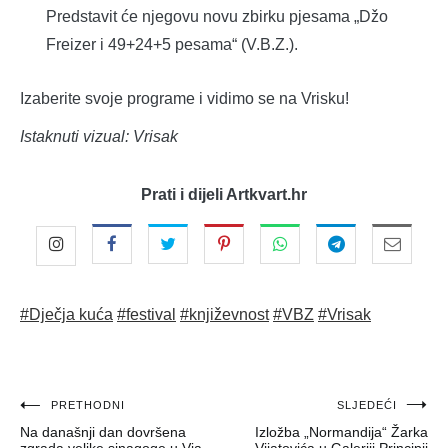
Predstavit će njegovu novu zbirku pjesama „Džo
Freizer i 49+24+5 pesama“ (V.B.Z.).
Izaberite svoje programe i vidimo se na Vrisku!
Istaknuti vizual: Vrisak
Prati i dijeli Artkvart.hr
#Dječja kuća
#festival
#književnost
#VBZ
#Vrisak
Navigacija
PRETHODNI
SLJEDEĆI
Na današnji dan dovršena
Izložba „Normandija“ Žarka
objava
zgrada velike sinagoge u Via
Vijatovića u Galeriji Principij