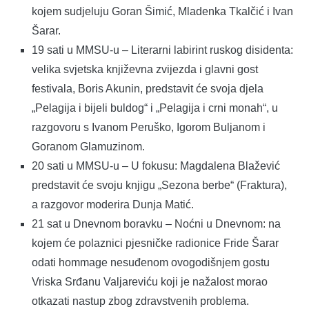
kojem sudjeluju Goran Šimić, Mladenka Tkalčić i Ivan
Šarar.
19 sati u MMSU-u – Literarni labirint ruskog disidenta:
velika svjetska književna zvijezda i glavni gost
festivala, Boris Akunin, predstavit će svoja djela
„Pelagija i bijeli buldog“ i „Pelagija i crni monah“, u
razgovoru s Ivanom Peruško, Igorom Buljanom i
Goranom Glamuzinom.
20 sati u MMSU-u – U fokusu: Magdalena Blažević
predstavit će svoju knjigu „Sezona berbe“ (Fraktura),
a razgovor moderira Dunja Matić.
21 sat u Dnevnom boravku – Noćni u Dnevnom: na
kojem će polaznici pjesničke radionice Fride Šarar
odati hommage nesuđenom ovogodišnjem gostu
Vriska Srđanu Valjareviću koji je nažalost morao
otkazati nastup zbog zdravstvenih problema.