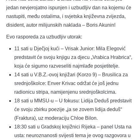
jedan nevjerojatno ispunjen i uzbudljiv dan na kojemu će
nastupiti, među ostalima, i svjetska književna zvijezda,
disident, autor milijunskih naklada – Boris Akunin!
Evo rasporeda za uzbudljiv utorak:
11 sati u Dječjoj kući – Vrisak Junior: Mila Elegović
predstavit će svoju knjigu za djecu „Vrabica Hrabrica“,
koja će sigurno razveseliti najmlađe posjetitelje.
14 sati u V.B.Z.-ovoj knjižari (Korzo 9) – Brusilica za
srednjoškolce: Enver Krivac održat će još jednu
radionicu stripa, namijenjenu srednjoškolcima.
18 sati u MMSU-u – U fokusu: Lidija Deduš predstavit
će svoju zbirku poezije „ja se zovem lidija deduš“
(Fraktura), uz moderaciju Chloe Bilon.
18:30 sati u Gradskoj knjižnici Rijeka – panel Usta na
usta: neuroznanosti svijesti tema je ovog razgovora u