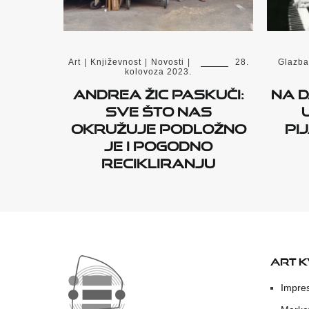
Art
|
Književnost
|
Novosti
|
28.
Glazba
kolovoza 2023.
Andrea Žic Paskuči:
Na d
Sve što nas
okružuje podložno
pij
je i pogodno
recikliranju
ART 
Impre