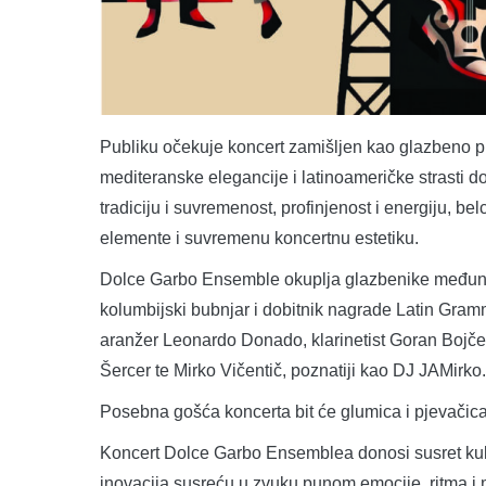
Publiku očekuje koncert zamišljen kao glazbeno puto
mediteranske elegancije i latinoameričke strasti d
tradiciju i suvremenost, profinjenost i energiju, be
elemente i suvremenu koncertnu estetiku.
Dolce Garbo Ensemble okuplja glazbenike međunar
kolumbijski bubnjar i dobitnik nagrade Latin Gramm
aranžer Leonardo Donado, klarinetist Goran Bojčev
Šercer te Mirko Vičentič, poznatiji kao DJ JAMirko.
Posebna gošća koncerta bit će glumica i pjevačica 
Koncert Dolce Garbo Ensemblea donosi susret kultur
inovacija susreću u zvuku punom emocije, ritma i 