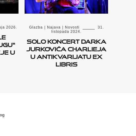
nja 2026.
Glazba
|
Najava
|
Novosti
31.
listopada 2024.
le
Solo koncert Darka
ugu“
Jurkovića Charlieja
je u
u Antikvarijatu Ex
libris
vog