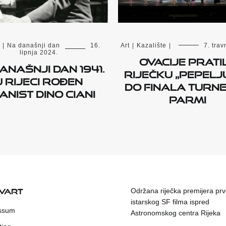
|
Na današnji dan
16.
Art
|
Kazalište
|
7. trav
lipnja 2024.
Ovacije prati
anašnji dan 1941.
riječku „Pepelj
u Rijeci rođen
do finala turne
anist Dino Ciani
Parmi
KVART
Održana riječka premijera pr
istarskog SF filma ispred
ssum
Astronomskog centra Rijeka