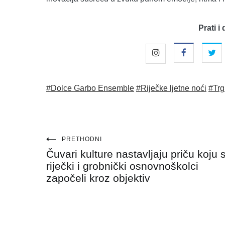
Prati i 
#Dolce Garbo Ensemble
#Riječke ljetne noći
#Trg
Navigacija
PRETHODNI
Čuvari kulture nastavljaju priču koju 
objava
riječki i grobnički osnovnoškolci
započeli kroz objektiv