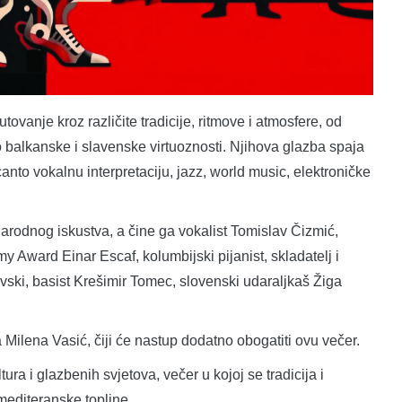
vanje kroz različite tradicije, ritmove i atmosfere, od
o balkanske i slavenske virtuoznosti. Njihova glazba spaja
lcanto vokalnu interpretaciju, jazz, world music, elektroničke
odnog iskustva, a čine ga vokalist Tomislav Čizmić,
y Award Einar Escaf, kolumbijski pijanist, skladatelj i
ski, basist Krešimir Tomec, slovenski udaraljkaš Žiga
Milena Vasić, čiji će nastup dodatno obogatiti ovu večer.
a i glazbenih svjetova, večer u kojoj se tradicija i
mediteranske topline.