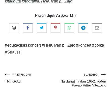
Istaknuta fotografija: HNK Ivan pl. Zajc
Prati i dijeli Artkvart.hr
#edukacijski koncert
#HNK Ivan pl. Zajc
#koncert
#polka
#Strauss
Navigacija
PRETHODNI
SLJEDEĆI
TRI KRAJI
Na današnji dan 1652. rođen
objava
Pavao Ritter Vitezović