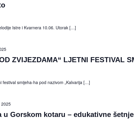
to
odije Istre i Kvarnera 10.06. Utorak […]
2025
OD ZVIJEZDAMA“ LJETNI FESTIVAL S
tni festival smijeha-ha pod nazivom „Kalvarija […]
, 2025
ja u Gorskom kotaru – edukativne šetnje,