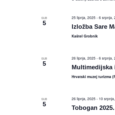
25 lipnja, 2025
-
6 srpnja,
SUB
5
Izložba Sare M
Kaštel Grobnik
26 lipnja, 2025
-
6 srpnja,
SUB
5
Multimedijska 
Hrvatski muzej turizma (P
26 lipnja, 2025
-
10 srpnja
SUB
5
Tobogan 2025.