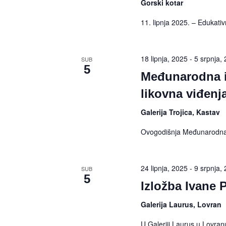
Gorski kotar
11. lipnja 2025. – Edukat
18 lipnja, 2025
-
5 srpnja,
SUB
5
Međunarodna iz
likovna viđenj
Galerija Trojica, Kastav
Ovogodišnja Međunarodna 
24 lipnja, 2025
-
9 srpnja,
SUB
5
Izložba Ivane 
Galerija Laurus, Lovran
U Galeriji Laurus u Lovranu