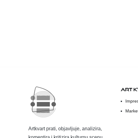
ART 
Impre
Marke
Artkvart prati, objavljuje, analizira,
komentira i kritizira kulturnu scenu.