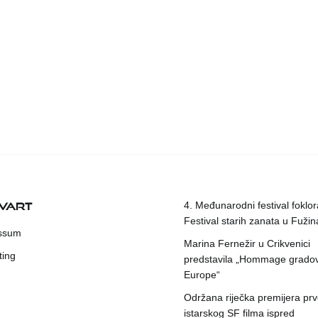
KVART
4. Međunarodni festival foklora
Festival starih zanata u Fuži
ssum
Marina Fernežir u Crikvenici
ting
predstavila „Hommage grado
Europe“
Održana riječka premijera pr
istarskog SF filma ispred