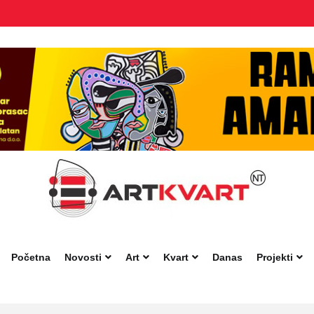
Početna
Novosti
Art
Kvart
Danas
Projekti