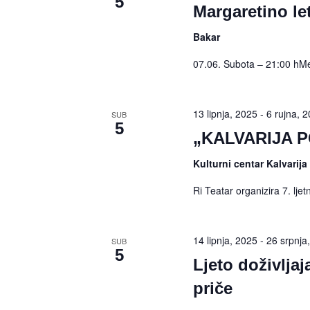
5
Margaretino le
Bakar
07.06. Subota – 21:00 hMel
13 lipnja, 2025
-
6 rujna, 
SUB
5
„KALVARIJA P
Kulturni centar Kalvarija
Ri Teatar organizira 7. lje
14 lipnja, 2025
-
26 srpnja
SUB
5
Ljeto doživlja
priče