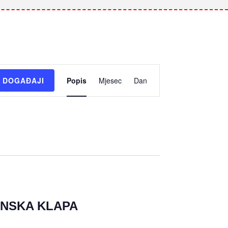
Događaj
 DOGAĐAJI
Popis
Mjesec
Dan
navigacija
pogleda
ENSKA KLAPA