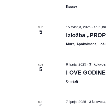
Kastav
15 svibnja, 2025
-
15 rujn
SUB
5
Izložba „PROP
Muzej Apoksimena, Loši
6 lipnja, 2025
-
31 kolovoz
SUB
5
I OVE GODINE
Omišalj
7 lipnja, 2025
-
3 kolovoza
SUB