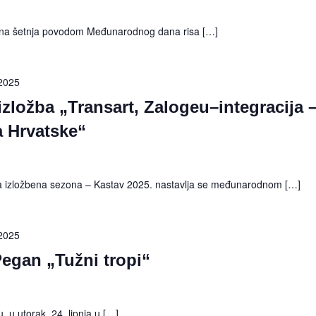
ivna šetnja povodom Međunarodnog dana risa […]
 2025
ložba „Transart, Zalogeu–integracija 
a Hrvatske“
izložbena sezona – Kastav 2025. nastavlja se međunarodnom […]
 2025
Pegan „Tužni tropi“
, u utorak, 24. lipnja u […]