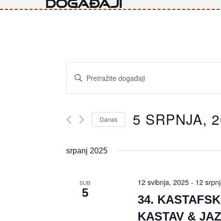
Događaji
Događaji
Unesite
pretraga
ključnu
riječ.
i
Pretražite
Događaji
navigacija
5 SRPNJA, 
prema
Danas
ključnoj
pregleda
Odaberite
riječi.
datum.
srpanj 2025
12 svibnja, 2025
-
12 srpn
SUB
5
34. KASTAFSK
KASTAV & JA