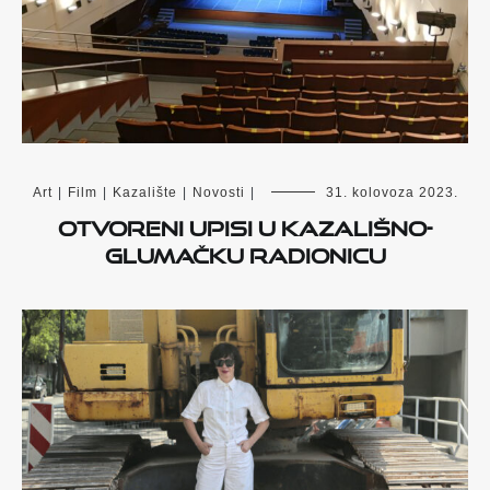
Art
|
Film
|
Kazalište
|
Novosti
|
31. kolovoza 2023.
Otvoreni upisi u kazališno-
glumačku radionicu