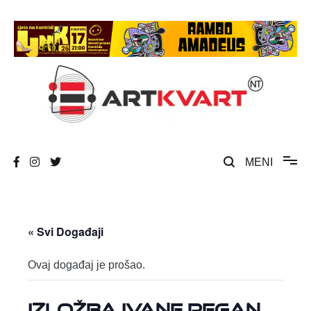
Skip
to
content
Umjetnost, kultura i društvena zbivanja
ArtKvart
MENI
« Svi Događaji
Ovaj događaj je prošao.
Izložba Ivane Pegan