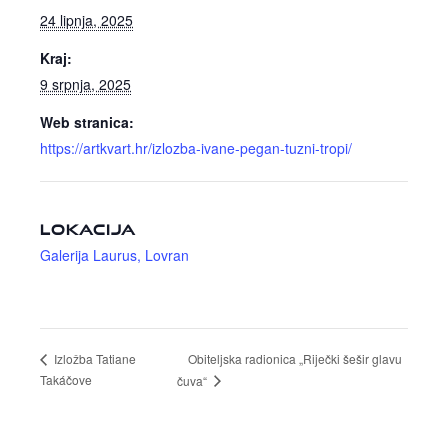
24 lipnja, 2025
Kraj:
9 srpnja, 2025
Web stranica:
https://artkvart.hr/izlozba-ivane-pegan-tuzni-tropi/
LOKACIJA
Galerija Laurus, Lovran
Obiteljska radionica „Riječki šešir glavu
Izložba Tatiane
Takáčove
čuva“