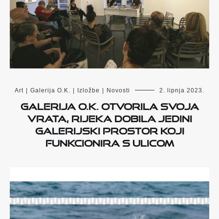
Art
|
Galerija O.K.
|
Izložbe
|
Novosti
2. lipnja 2023.
Galerija O.K. otvorila svoja
vrata, Rijeka dobila jedini
galerijski prostor koji
funkcionira s ulicom