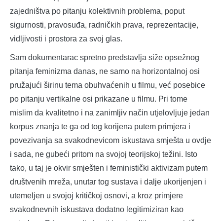
zajedništva po pitanju kolektivnih problema, poput
sigurnosti, pravosuđa, radničkih prava, reprezentacije,
vidljivosti i prostora za svoj glas.
Sam dokumentarac spretno predstavlja siže opsežnog
pitanja feminizma danas, ne samo na horizontalnoj osi
pružajući širinu tema obuhvaćenih u filmu, već posebice
po pitanju vertikalne osi prikazane u filmu. Pri tome
mislim da kvalitetno i na zanimljiv način utjelovljuje jedan
korpus znanja te ga od tog korijena putem primjera i
povezivanja sa svakodnevicom iskustava smješta u ovdje
i sada, ne gubeći pritom na svojoj teorijskoj težini. Isto
tako, u taj je okvir smješten i feministički aktivizam putem
društvenih mreža, unutar tog sustava i dalje ukorijenjen i
utemeljen u svojoj kritičkoj osnovi, a kroz primjere
svakodnevnih iskustava dodatno legitimiziran kao