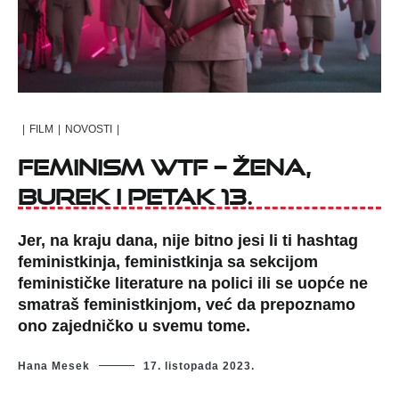
|
FILM
|
NOVOSTI
|
Feminism WTF – žena,
burek i petak 13.
Jer, na kraju dana, nije bitno jesi li ti hashtag
feministkinja, feministkinja sa sekcijom
feminističke literature na polici ili se uopće ne
smatraš feministkinjom, već da prepoznamo
ono zajedničko u svemu tome.
Hana Mesek
17. listopada 2023.