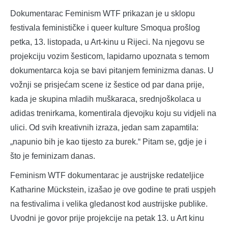
Dokumentarac Feminism WTF prikazan je u sklopu
festivala feminističke i queer kulture Smoqua prošlog
petka, 13. listopada, u Art-kinu u Rijeci. Na njegovu se
projekciju vozim šesticom, lapidarno upoznata s temom
dokumentarca koja se bavi pitanjem feminizma danas. U
vožnji se prisjećam scene iz šestice od par dana prije,
kada je skupina mladih muškaraca, srednjoškolaca u
adidas trenirkama, komentirala djevojku koju su vidjeli na
ulici. Od svih kreativnih izraza, jedan sam zapamtila:
„napunio bih je kao tijesto za burek.“ Pitam se, gdje je i
što je feminizam danas.
Feminism WTF dokumentarac je austrijske redateljice
Katharine Mückstein, izašao je ove godine te prati uspjeh
na festivalima i velika gledanost kod austrijske publike.
Uvodni je govor prije projekcije na petak 13. u Art kinu