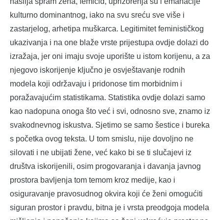
nasilja spram žena, femicid, uprizorenja su i emanacije
kulturno dominantnog, iako na svu sreću sve više i
zastarjelog, arhetipa muškarca. Legitimitet feminističkog
ukazivanja i na one blaže vrste prijestupa ovdje dolazi do
izražaja, jer oni imaju svoje uporište u istom korijenu, a za
njegovo iskorijenje ključno je osvještavanje rodnih
modela koji održavaju i pridonose tim morbidnim i
poražavajućim statistikama. Statistika ovdje dolazi samo
kao nadopuna onoga što već i svi, odnosno sve, znamo iz
svakodnevnog iskustva. Sjetimo se samo šestice i bureka
s početka ovog teksta. U tom smislu, nije dovoljno ne
silovati i ne ubijati žene, već kako bi se ti slučajevi iz
društva iskorijenili, osim progovaranja i davanja javnog
prostora bavljenja tom temom kroz medije, kao i
osiguravanje pravosudnog okvira koji će ženi omogućiti
siguran prostor i pravdu, bitna je i vrsta preodgoja modela