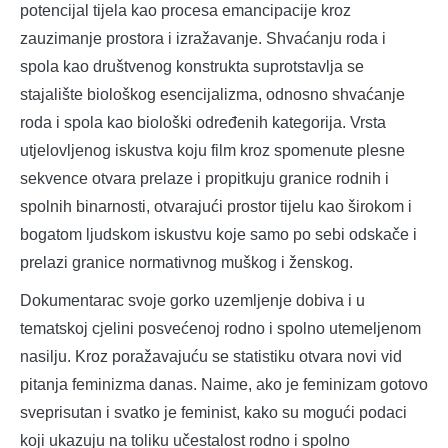
potencijal tijela kao procesa emancipacije kroz
zauzimanje prostora i izražavanje. Shvaćanju roda i
spola kao društvenog konstrukta suprotstavlja se
stajalište biološkog esencijalizma, odnosno shvaćanje
roda i spola kao biološki određenih kategorija. Vrsta
utjelovljenog iskustva koju film kroz spomenute plesne
sekvence otvara prelaze i propitkuju granice rodnih i
spolnih binarnosti, otvarajući prostor tijelu kao širokom i
bogatom ljudskom iskustvu koje samo po sebi odskače i
prelazi granice normativnog muškog i ženskog.
Dokumentarac svoje gorko uzemljenje dobiva i u
tematskoj cjelini posvećenoj rodno i spolno utemeljenom
nasilju. Kroz poražavajuću se statistiku otvara novi vid
pitanja feminizma danas. Naime, ako je feminizam gotovo
sveprisutan i svatko je feminist, kako su mogući podaci
koji ukazuju na toliku učestalost rodno i spolno