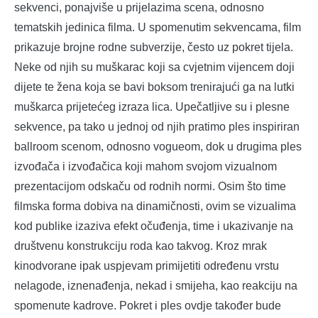
sekvenci, ponajviše u prijelazima scena, odnosno
tematskih jedinica filma. U spomenutim sekvencama, film
prikazuje brojne rodne subverzije, često uz pokret tijela.
Neke od njih su muškarac koji sa cvjetnim vijencem doji
dijete te žena koja se bavi boksom trenirajući ga na lutki
muškarca prijetećeg izraza lica. Upečatljive su i plesne
sekvence, pa tako u jednoj od njih pratimo ples inspiriran
ballroom scenom, odnosno vogueom, dok u drugima ples
izvođača i izvođačica koji mahom svojom vizualnom
prezentacijom odskaču od rodnih normi. Osim što time
filmska forma dobiva na dinamičnosti, ovim se vizualima
kod publike izaziva efekt očuđenja, time i ukazivanje na
društvenu konstrukciju roda kao takvog. Kroz mrak
kinodvorane ipak uspjevam primijetiti određenu vrstu
nelagode, iznenađenja, nekad i smijeha, kao reakciju na
spomenute kadrove. Pokret i ples ovdje također bude