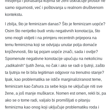
mišljenja i ponašanja kojima se ženi uskraćuje prostor ne
samo sigurnosti, već i poštovanja u realnom društvenom
kontekstu.
I zbilja, što je feminizam danas? Što je feminizam uopće?
Osim što nerijetko budi vrstu negativnih konotacija, što
smo mogli vidjeti i na primjeru recentnih prijepora na
temu feminizma koji se odvijaju unutar polja domaće
književnosti, što taj pojam uopće znači, sada i ovdje?
Spomenute negativne konotacije upućuju na nekolicinu
„radikalnih“ ljutih žena, no čak i ako se radi o ljutnji, zašto
ta ljutnja ne bi bila legitiman odgovor na trenutno stanje?
Ipak, kao problematika se ističe marginaliziranost teme,
feminizam kao čahura za sebe koja ne uključuje niti sve
žene, a još manje muškarce. Nomen est omen, rekli bi, pa
ako se o tome radi, valjalo bi promišljati o pitanju
feminizma kao onog koji uključuje problematiku roda i