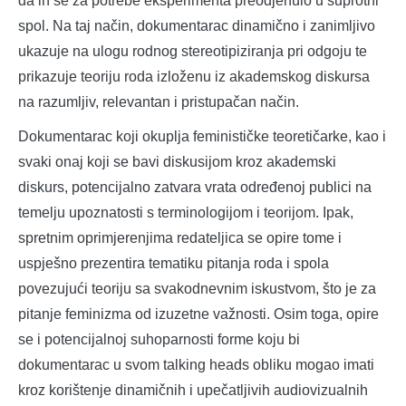
da ih se za potrebe eksperimenta preodjenulo u suprotni
spol. Na taj način, dokumentarac dinamično i zanimljivo
ukazuje na ulogu rodnog stereotipiziranja pri odgoju te
prikazuje teoriju roda izloženu iz akademskog diskursa
na razumljiv, relevantan i pristupačan način.
Dokumentarac koji okuplja feminističke teoretičarke, kao i
svaki onaj koji se bavi diskusijom kroz akademski
diskurs, potencijalno zatvara vrata određenoj publici na
temelju upoznatosti s terminologijom i teorijom. Ipak,
spretnim oprimjerenjima redateljica se opire tome i
uspješno prezentira tematiku pitanja roda i spola
povezujući teoriju sa svakodnevnim iskustvom, što je za
pitanje feminizma od izuzetne važnosti. Osim toga, opire
se i potencijalnoj suhoparnosti forme koju bi
dokumentarac u svom talking heads obliku mogao imati
kroz korištenje dinamičnih i upečatljivih audiovizualnih