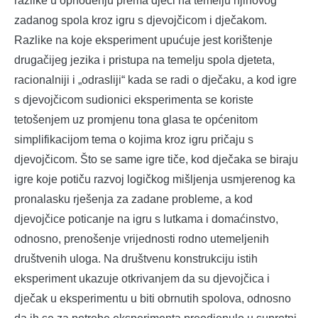
razlike u ophođenju prema djeci na temelju njihovog
zadanog spola kroz igru s djevojčicom i dječakom.
Razlike na koje eksperiment upućuje jest korištenje
drugačijeg jezika i pristupa na temelju spola djeteta,
racionalniji i „odrasliji“ kada se radi o dječaku, a kod igre
s djevojčicom sudionici eksperimenta se koriste
tetošenjem uz promjenu tona glasa te općenitom
simplifikacijom tema o kojima kroz igru pričaju s
djevojčicom. Što se same igre tiče, kod dječaka se biraju
igre koje potiču razvoj logičkog mišljenja usmjerenog ka
pronalasku rješenja za zadane probleme, a kod
djevojčice poticanje na igru s lutkama i domaćinstvo,
odnosno, prenošenje vrijednosti rodno utemeljenih
društvenih uloga. Na društvenu konstrukciju istih
eksperiment ukazuje otkrivanjem da su djevojčica i
dječak u eksperimentu u biti obrnutih spolova, odnosno