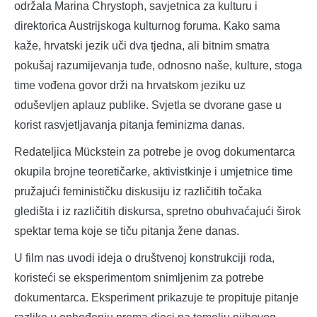
održala Marina Chrystoph, savjetnica za kulturu i
direktorica Austrijskoga kulturnog foruma. Kako sama
kaže, hrvatski jezik uči dva tjedna, ali bitnim smatra
pokušaj razumijevanja tuđe, odnosno naše, kulture, stoga
time vođena govor drži na hrvatskom jeziku uz
oduševljen aplauz publike. Svjetla se dvorane gase u
korist rasvjetljavanja pitanja feminizma danas.
Redateljica Mückstein za potrebe je ovog dokumentarca
okupila brojne teoretičarke, aktivistkinje i umjetnice time
pružajući feminističku diskusiju iz različitih točaka
gledišta i iz različitih diskursa, spretno obuhvaćajući širok
spektar tema koje se tiču pitanja žene danas.
U film nas uvodi ideja o društvenoj konstrukciji roda,
koristeći se eksperimentom snimljenim za potrebe
dokumentarca. Eksperiment prikazuje te propituje pitanje