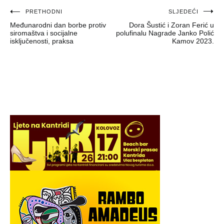
Navigacija
PRETHODNI
SLJEDEĆI
Međunarodni dan borbe protiv
Dora Šustić i Zoran Ferić u
objava
siromaštva i socijalne
polufinalu Nagrade Janko Polić
isključenosti, praksa
Kamov 2023.