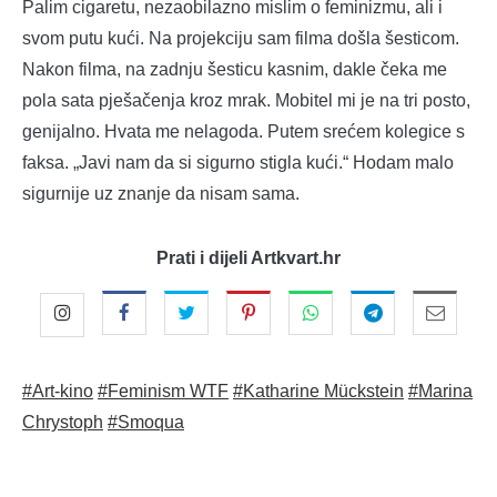
Palim cigaretu, nezaobilazno mislim o feminizmu, ali i
svom putu kući. Na projekciju sam filma došla šesticom.
Nakon filma, na zadnju šesticu kasnim, dakle čeka me
pola sata pješačenja kroz mrak. Mobitel mi je na tri posto,
genijalno. Hvata me nelagoda. Putem srećem kolegice s
faksa. „Javi nam da si sigurno stigla kući.“ Hodam malo
sigurnije uz znanje da nisam sama.
Prati i dijeli Artkvart.hr
#Art-kino
#Feminism WTF
#Katharine Mückstein
#Marina
Chrystoph
#Smoqua