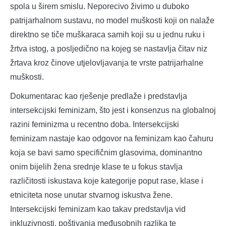
spola u širem smislu. Neporecivo živimo u duboko
patrijarhalnom sustavu, no model muškosti koji on nalaže
direktno se tiče muškaraca samih koji su u jednu ruku i
žrtva istog, a posljedično na kojeg se nastavlja čitav niz
žrtava kroz činove utjelovljavanja te vrste patrijarhalne
muškosti.
Dokumentarac kao rješenje predlaže i predstavlja
intersekcijski feminizam, što jest i konsenzus na globalnoj
razini feminizma u recentno doba. Intersekcijski
feminizam nastaje kao odgovor na feminizam kao čahuru
koja se bavi samo specifičnim glasovima, dominantno
onim bijelih žena srednje klase te u fokus stavlja
različitosti iskustava koje kategorije poput rase, klase i
etniciteta nose unutar stvarnog iskustva žene.
Intersekcijski feminizam kao takav predstavlja vid
inkluzivnosti, poštivanja međusobnih razlika te