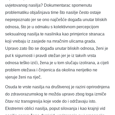
uvjetovanog nasilja? Dokumentarac spomenutu
problematiku objašnjava time što nasilje često ostaje
neprepoznato jer se ono najčešće događa unutar bliskih
odnosa, što je u odmaku s kolektivnom percepcijom
seksualnog nasilja te nasilnika kao primjerice stranaca
koji vrebaju iz zasjede na mračnim ulicama grada.
Upravo zato što se događa unutar bliskih odnosa, ženi je
put k sigurnosti i pravdi otežan jer je iz takvih vrsta
odnosa teško izići, žena je u tom slučaju izolirana, a cijeli
problem otežava i činjenica da okolina nerijetko ne
vjeruje ženi na riječ.
Osuda te vrste nasilja na društvenoj je razini oprirodnjena
do zdravorazumskog te možda upravo zbog toga izmiče
čitav niz transgresija koje vode do i održavaju isto.
Ekstremni oblici nasilja, poput silovanja i kao krajnji vid