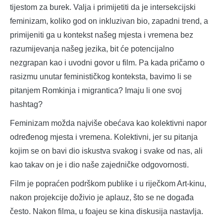
tijestom za burek. Valja i primijetiti da je intersekcijski
feminizam, koliko god on inkluzivan bio, zapadni trend, a
primijeniti ga u kontekst našeg mjesta i vremena bez
razumijevanja našeg jezika, bit će potencijalno
nezgrapan kao i uvodni govor u film. Pa kada pričamo o
rasizmu unutar feminističkog konteksta, bavimo li se
pitanjem Romkinja i migrantica? Imaju li one svoj
hashtag?
Feminizam možda najviše obećava kao kolektivni napor
određenog mjesta i vremena. Kolektivni, jer su pitanja
kojim se on bavi dio iskustva svakog i svake od nas, ali
kao takav on je i dio naše zajedničke odgovornosti.
Film je popraćen podrškom publike i u riječkom Art-kinu,
nakon projekcije doživio je aplauz, što se ne događa
često. Nakon filma, u foajeu se kina diskusija nastavlja.