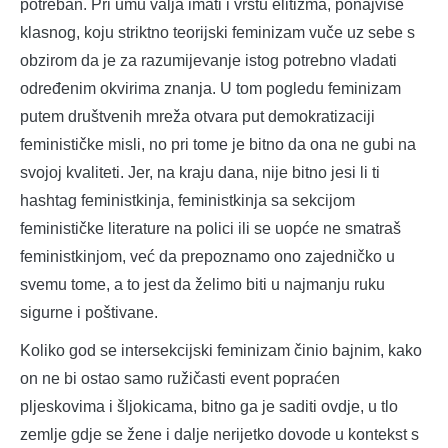
potreban. Pri umu valja imati i vrstu elitizma, ponajviše
klasnog, koju striktno teorijski feminizam vuče uz sebe s
obzirom da je za razumijevanje istog potrebno vladati
određenim okvirima znanja. U tom pogledu feminizam
putem društvenih mreža otvara put demokratizaciji
feminističke misli, no pri tome je bitno da ona ne gubi na
svojoj kvaliteti. Jer, na kraju dana, nije bitno jesi li ti
hashtag feministkinja, feministkinja sa sekcijom
feminističke literature na polici ili se uopće ne smatraš
feministkinjom, već da prepoznamo ono zajedničko u
svemu tome, a to jest da želimo biti u najmanju ruku
sigurne i poštivane.
Koliko god se intersekcijski feminizam činio bajnim, kako
on ne bi ostao samo ružičasti event popraćen
pljeskovima i šljokicama, bitno ga je saditi ovdje, u tlo
zemlje gdje se žene i dalje nerijetko dovode u kontekst s