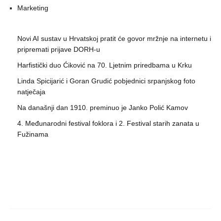
Marketing
Novi AI sustav u Hrvatskoj pratit će govor mržnje na internetu i
pripremati prijave DORH-u
Harfistički duo Ćiković na 70. Ljetnim priredbama u Krku
Linda Spicijarić i Goran Grudić pobjednici srpanjskog foto
natječaja
Na današnji dan 1910. preminuo je Janko Polić Kamov
4. Međunarodni festival foklora i 2. Festival starih zanata u
Fužinama