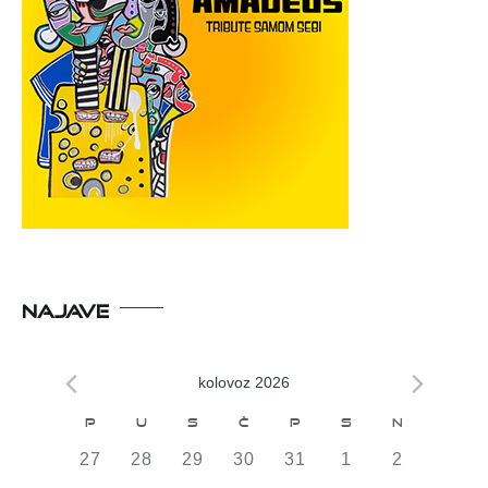
NAJAVE
kolovoz 2026
Kalendar
P
U
S
Č
P
S
N
od
0
0
0
0
0
0
0
27
28
29
30
31
1
2
DOGAĐAJI,
DOGAĐAJI,
DOGAĐAJI,
DOGAĐAJI,
DOGAĐAJI,
DOGAĐAJI,
DOGAĐAJI