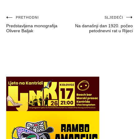
Navigacija
PRETHODNI
SLJEDEĆI
Predstavljena monografija
Na današnji dan 1920. počeo
objava
Olivere Baljak
petodnevni rat u Rijeci