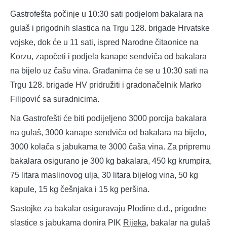
Gastrofešta počinje u 10:30 sati podjelom bakalara na
gulaš i prigodnih slastica na Trgu 128. brigade Hrvatske
vojske, dok će u 11 sati, ispred Narodne čitaonice na
Korzu, započeti i podjela kanape sendviča od bakalara
na bijelo uz čašu vina. Građanima će se u 10:30 sati na
Trgu 128. brigade HV pridružiti i gradonačelnik Marko
Filipović sa suradnicima.
Na Gastrofešti će biti podijeljeno 3000 porcija bakalara
na gulaš, 3000 kanape sendviča od bakalara na bijelo,
3000 kolača s jabukama te 3000 čaša vina. Za pripremu
bakalara osigurano je 300 kg bakalara, 450 kg krumpira,
75 litara maslinovog ulja, 30 litara bijelog vina, 50 kg
kapule, 15 kg češnjaka i 15 kg peršina.
Sastojke za bakalar osiguravaju Plodine d.d., prigodne
slastice s jabukama donira PIK
Rijeka
, bakalar na gulaš