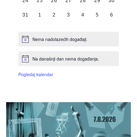
0
0
0
0
0
0
0
24
25
26
27
28
29
30
DOGAĐAJI,
DOGAĐAJI,
DOGAĐAJI,
DOGAĐAJI,
DOGAĐAJI,
DOGAĐAJI,
DOGAĐAJI
0
0
0
0
0
0
0
31
1
2
3
4
5
6
DOGAĐAJI,
DOGAĐAJI,
DOGAĐAJI,
DOGAĐAJI,
DOGAĐAJI,
DOGAĐAJI,
DOGAĐAJI
Nema nadolazećih događaji.
Na današnji dan nema događanja.
Pogledaj kalendar