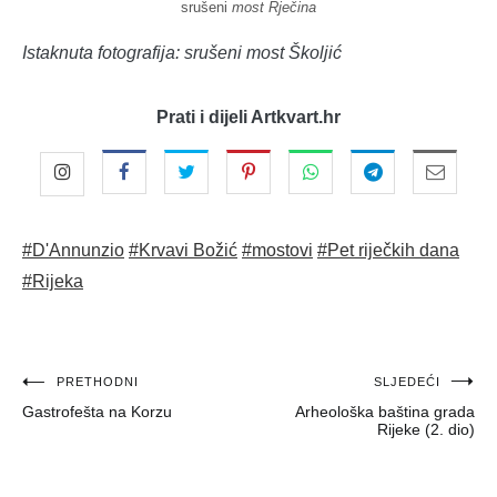
srušeni
most Rječina
Istaknuta fotografija: srušeni most Školjić
Prati i dijeli Artkvart.hr
#D'Annunzio
#Krvavi Božić
#mostovi
#Pet riječkih dana
#Rijeka
Navigacija
PRETHODNI
SLJEDEĆI
Gastrofešta na Korzu
Arheološka baština grada
objava
Rijeke (2. dio)