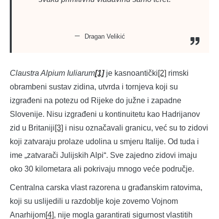
Dragan Velikić
Claustra Alpium Iuliarum
[1]
je kasnoantički
[2]
rimski
obrambeni sustav zidina, utvrda i tornjeva koji su
izgrađeni na potezu od Rijeke do južne i zapadne
Slovenije. Nisu izgrađeni u kontinuitetu kao Hadrijanov
zid u Britaniji
[3]
i nisu označavali granicu, već su to zidovi
koji zatvaraju prolaze udolina u smjeru Italije. Od tuda i
ime „zatvarači Julijskih Alpi“. Sve zajedno zidovi imaju
oko 30 kilometara ali pokrivaju mnogo veće područje.
Centralna carska vlast razorena u građanskim ratovima,
koji su uslijedili u razdoblje koje zovemo Vojnom
Anarhijom
[4]
, nije mogla garantirati sigurnost vlastitih