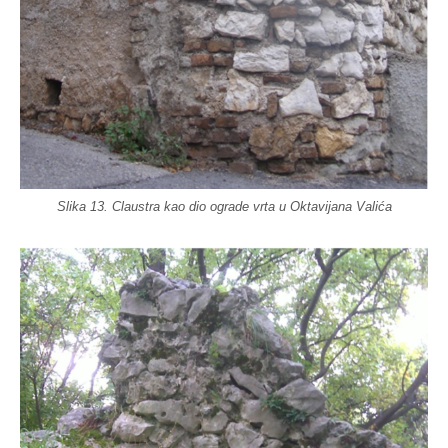
Slika 13. Claustra kao dio ograde vrta u Oktavijana Valića