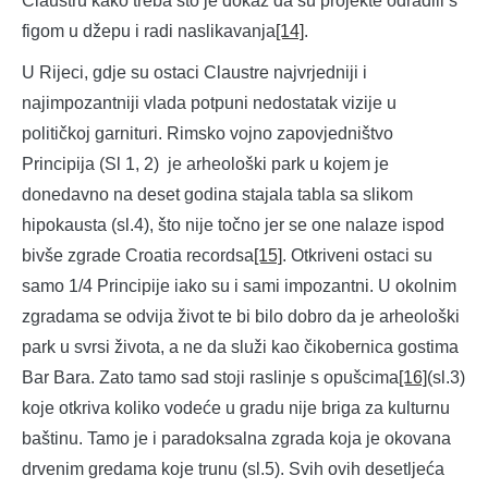
Claustru kako treba što je dokaz da su projekte odradili s
figom u džepu i radi naslikavanja
[14]
.
U Rijeci, gdje su ostaci Claustre najvrjedniji i
najimpozantniji vlada potpuni nedostatak vizije u
političkoj garnituri. Rimsko vojno zapovjedništvo
Principija (Sl 1, 2) je arheološki park u kojem je
donedavno na deset godina stajala tabla sa slikom
hipokausta (sl.4), što nije točno jer se one nalaze ispod
bivše zgrade Croatia recordsa
[15]
. Otkriveni ostaci su
samo 1/4 Principije iako su i sami impozantni. U okolnim
zgradama se odvija život te bi bilo dobro da je arheološki
park u svrsi života, a ne da služi kao čikobernica gostima
Bar Bara. Zato tamo sad stoji raslinje s opušcima
[16]
(sl.3)
koje otkriva koliko vodeće u gradu nije briga za kulturnu
baštinu. Tamo je i paradoksalna zgrada koja je okovana
drvenim gredama koje trunu (sl.5). Svih ovih desetljeća