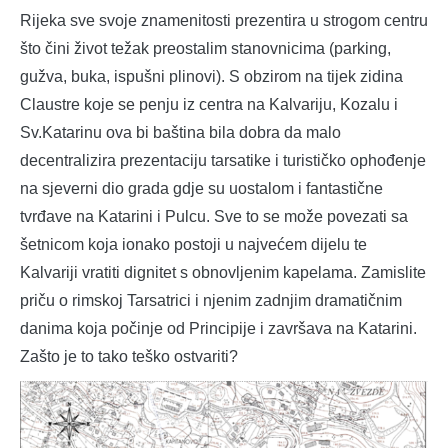
Rijeka sve svoje znamenitosti prezentira u strogom centru
što čini život težak preostalim stanovnicima (parking,
gužva, buka, ispušni plinovi). S obzirom na tijek zidina
Claustre koje se penju iz centra na Kalvariju, Kozalu i
Sv.Katarinu ova bi baština bila dobra da malo
decentralizira prezentaciju tarsatike i turističko ophođenje
na sjeverni dio grada gdje su uostalom i fantastične
tvrđave na Katarini i Pulcu. Sve to se može povezati sa
šetnicom koja ionako postoji u najvećem dijelu te
Kalvariji vratiti dignitet s obnovljenim kapelama. Zamislite
priču o rimskoj Tarsatrici i njenim zadnjim dramatičnim
danima koja počinje od Principije i završava na Katarini.
Zašto je to tako teško ostvariti?