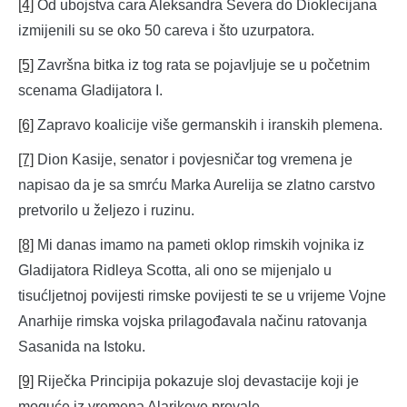
[4]
Od ubojstva cara Aleksandra Severa do Dioklecijana
izmijenili su se oko 50 careva i što uzurpatora.
[5]
Završna bitka iz tog rata se pojavljuje se u početnim
scenama Gladijatora I.
[6]
Zapravo koalicije više germanskih i iranskih plemena.
[7]
Dion Kasije, senator i povjesničar tog vremena je
napisao da je sa smrću Marka Aurelija se zlatno carstvo
pretvorilo u željezo i ruzinu.
[8]
Mi danas imamo na pameti oklop rimskih vojnika iz
Gladijatora Ridleya Scotta, ali ono se mijenjalo u
tisućljetnoj povijesti rimske povijesti te se u vrijeme Vojne
Anarhije rimska vojska prilagođavala načinu ratovanja
Sasanida na Istoku.
[9]
Riječka Principija pokazuje sloj devastacije koji je
moguće iz vremena Alarikove provale.