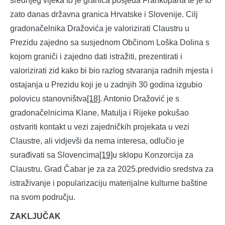
srednjeg vijeka to je granica posjeda Frankopana te je to
zato danas državna granica Hrvatske i Slovenije. Cilj
gradonačelnika Dražovića je valorizirati Claustru u
Prezidu zajedno sa susjednom Občinom Loška Dolina s
kojom graniči i zajedno dati istražiti, prezentirati i
valorizirati zid kako bi bio razlog stvaranja radnih mjesta i
ostajanja u Prezidu koji je u zadnjih 30 godina izgubio
polovicu stanovništva
[18]
. Antonio Dražović je s
gradonačelnicima Klane, Matulja i Rijeke pokušao
ostvariti kontakt u vezi zajedničkih projekata u vezi
Claustre, ali vidjevši da nema interesa, odlučio je
surađivati sa Slovencima
[19]
u sklopu Konzorcija za
Claustru. Grad Čabar je za za 2025.predvidio sredstva za
istraživanje i popularizaciju materijalne kulturne baštine
na svom području.
ZAKLJUČAK