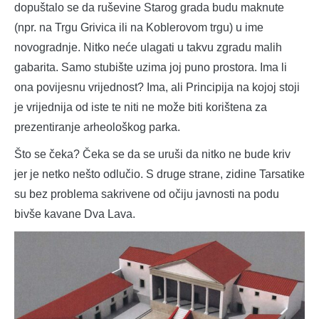
dopuštalo se da ruševine Starog grada budu maknute
(npr. na Trgu Grivica ili na Koblerovom trgu) u ime
novogradnje. Nitko neće ulagati u takvu zgradu malih
gabarita. Samo stubište uzima joj puno prostora. Ima li
ona povijesnu vrijednost? Ima, ali Principija na kojoj stoji
je vrijednija od iste te niti ne može biti korištena za
prezentiranje arheološkog parka.
Što se čeka? Čeka se da se uruši da nitko ne bude kriv
jer je netko nešto odlučio. S druge strane, zidine Tarsatike
su bez problema sakrivene od očiju javnosti na podu
bivše kavane Dva Lava.