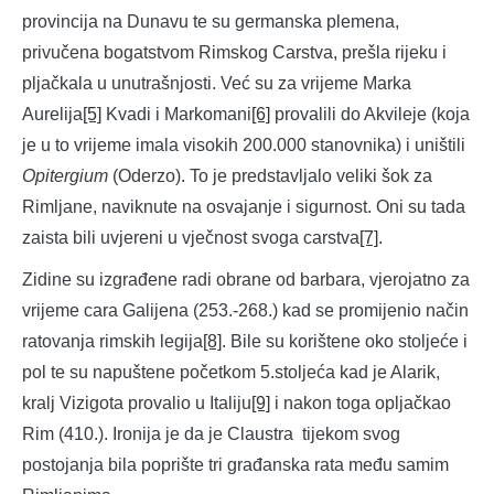
provincija na Dunavu te su germanska plemena,
privučena bogatstvom Rimskog Carstva, prešla rijeku i
pljačkala u unutrašnjosti. Već su za vrijeme Marka
Aurelija
[5]
Kvadi i Markomani
[6]
provalili do Akvileje (koja
je u to vrijeme imala visokih 200.000 stanovnika) i uništili
Opitergium
(Oderzo). To je predstavljalo veliki šok za
Rimljane, naviknute na osvajanje i sigurnost. Oni su tada
zaista bili uvjereni u vječnost svoga carstva
[7]
.
Zidine su izgrađene radi obrane od barbara, vjerojatno za
vrijeme cara Galijena (253.-268.) kad se promijenio način
ratovanja rimskih legija
[8]
. Bile su korištene oko stoljeće i
pol te su napuštene početkom 5.stoljeća kad je Alarik,
kralj Vizigota provalio u Italiju
[9]
i nakon toga opljačkao
Rim (410.). Ironija je da je Claustra tijekom svog
postojanja bila poprište tri građanska rata među samim