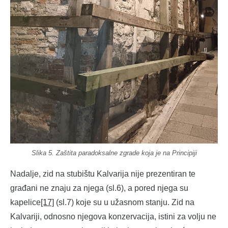
Slika 5. Zaštita paradoksalne zgrade koja je na Principiji
Nadalje, zid na stubištu Kalvarija nije prezentiran te
građani ne znaju za njega (sl.6), a pored njega su
kapelice
[17]
(sl.7) koje su u užasnom stanju. Zid na
Kalvariji, odnosno njegova konzervacija, istini za volju ne