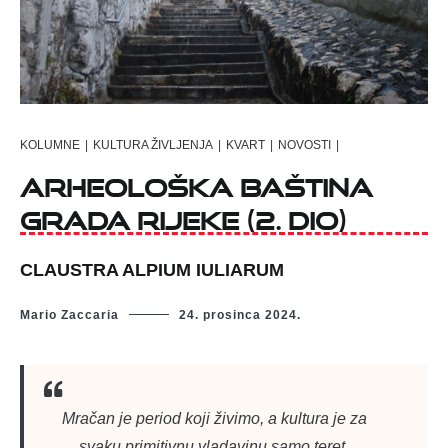
KOLUMNE
|
KULTURA ŽIVLJENJA
|
KVART
|
NOVOSTI
|
Arheološka baština
grada Rijeke (2. dio)
CLAUSTRA ALPIUM IULIARUM
Mario Zaccaria
24. prosinca 2024.
Mračan je period koji živimo, a kultura je za
svaku primitivnu vladavinu samo teret
.