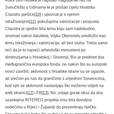
Autor ovih redaka je napisao magistarski rad na
Sveučilištu u Udinama te je prošao cijelu hrvatsku
Claustru pješice
[10]
i upoznat je s njenim
istraživanjem
[11]
, pokušajima valorizacije i propusta.
Claustra je ujedno bila tema koju sam nadobudno,
onomad nakon fakulteta, Vojku Obersnelu predložio kao
temu istraživanja i valorizacije, ali bez sluha. Treba samo
reći da je to najveći arheološki monument po
dimenzijama u Hrvatskoj i Sloveniji. Bio je predmet dva
međugranična europska fonda, no nakon što su europski
novci završili, aktivnosti s hrvatske strane su se ugasile,
ali srećom po nas da graničimo s vrijednim Slovencima,
kod njih se aktivnosti nastavljaju što možemo vidjeti na
web stranici
[12]
i FB
[13]
. No, ostaje gorak okus da dva
uzastopna INTEREG projekta nisu bila dovoljna
vodećima u Rijeci i Županiji da prezentiraju riječku