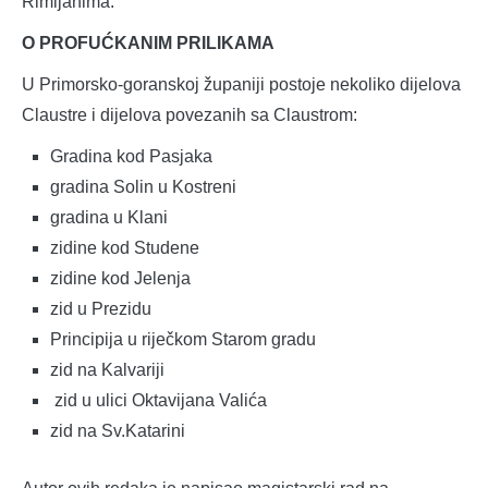
Rimljanima.
O PROFUĆKANIM PRILIKAMA
U Primorsko-goranskoj županiji postoje nekoliko dijelova
Claustre i dijelova povezanih sa Claustrom:
Gradina kod Pasjaka
gradina Solin u Kostreni
gradina u Klani
zidine kod Studene
zidine kod Jelenja
zid u Prezidu
Principija u riječkom Starom gradu
zid na Kalvariji
zid u ulici Oktavijana Valića
zid na Sv.Katarini