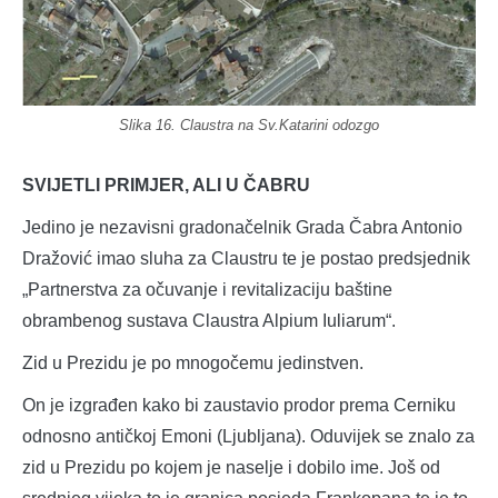
Slika 16. Claustra na Sv.Katarini odozgo
SVIJETLI PRIMJER, ALI U ČABRU
Jedino je nezavisni gradonačelnik Grada Čabra Antonio
Dražović imao sluha za Claustru te je postao predsjednik
„Partnerstva za očuvanje i revitalizaciju baštine
obrambenog sustava Claustra Alpium Iuliarum“.
Zid u Prezidu je po mnogočemu jedinstven.
On je izgrađen kako bi zaustavio prodor prema Cerniku
odnosno antičkoj Emoni (Ljubljana). Oduvijek se znalo za
zid u Prezidu po kojem je naselje i dobilo ime. Još od