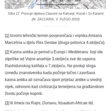
Slika 17. Pozicije dijelova Claustre na Kalvariji, Kozali i Sv.Katarini
(M. ZACCARIA, V. FLEGO 2010)
[1]
Izvorni tehnički termin povjesničara i vojnika Amiana
Marcelina u djelu Res Gestae (druga polovica 4.stoljeća).
[2]
Kasna antika je period u Europi i Mediteranu koji ide
otprilike od Vojne anarhije 3.stoljeća sve do uspona
Rashidunskog kalifata u 7.stoljeću. Ne postoji sloga
između znanstvenika kada počinje točno i završava
kasna antika ali označava spori prijelaz antike u srednji
vijek, odnosno kad civilizacija temeljena na građanskom
životu počinje kopniti.
[3]
Ili limesi na Rajni, Dunavu, fosaatum Africae itd.