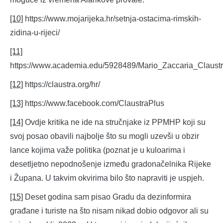
[10]
https://www.mojarijeka.hr/setnja-ostacima-rimskih-
zidina-u-rijeci/
[11]
https://www.academia.edu/5928489/Mario_Zaccaria_Claus
[12]
https://claustra.org/hr/
[13]
https://www.facebook.com/ClaustraPlus
[14]
Ovdje kritika ne ide na stručnjake iz PPMHP koji su
svoj posao obavili najbolje što su mogli uzevši u obzir
lance kojima važe politika (poznat je u kuloarima i
desetljetno nepodnošenje između gradonačelnika Rijeke
i Župana. U takvim okvirima bilo što napraviti je uspjeh.
[15]
Deset godina sam pisao Gradu da dezinformira
građane i turiste na što nisam nikad dobio odgovor ali su