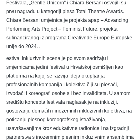
Festivala, „Gentle Unicorn” i Chiara Bersani osvojili su
prvu nagradu u kategoriji plesa Total Theatre Awards.
Chiara Bersani umjetnica je projekta apap – Advancing
Performing Arts Project – Feminist Future, projekta
sufinanciranog iz programa Creativnde Europe Europske
unije do 2024. .
estival Inkluzivnih scena je po svom sadržaju i
smjernicama jedini festival u Hrvatskoj osmišljen kao
platforma na kojoj se razvija ideja okupljanja
profesionalnih kompanija i kolektiva čiji su plesači,
izvođači i koreografi osobe s i bez invaliditeta. U samom
središtu koncepta festivala naglasak je na inkluziji,
gostovanju domaćih i inozemnih inkluzivnih kolektiva, na
poticanju plesnog koreografskog istraživanja,
usavršavanjima kroz edukativne radionice i na izgradnji
partnerstva s inozemnim plesnim inkluzivnim ansamblima