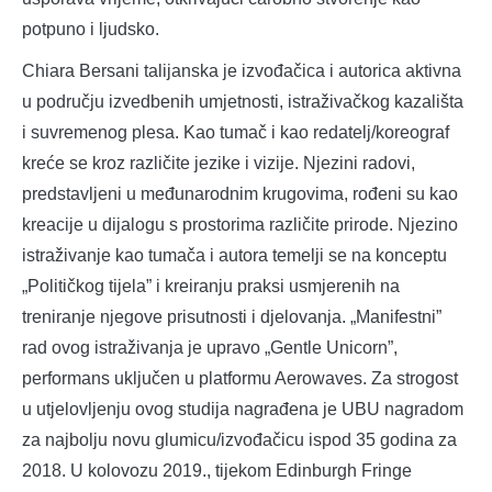
potpuno i ljudsko.
Chiara Bersani talijanska je izvođačica i autorica aktivna
u području izvedbenih umjetnosti, istraživačkog kazališta
i suvremenog plesa. Kao tumač i kao redatelj/koreograf
kreće se kroz različite jezike i vizije. Njezini radovi,
predstavljeni u međunarodnim krugovima, rođeni su kao
kreacije u dijalogu s prostorima različite prirode. Njezino
istraživanje kao tumača i autora temelji se na konceptu
„Političkog tijela” i kreiranju praksi usmjerenih na
treniranje njegove prisutnosti i djelovanja. „Manifestni”
rad ovog istraživanja je upravo „Gentle Unicorn”,
performans uključen u platformu Aerowaves. Za strogost
u utjelovljenju ovog studija nagrađena je UBU nagradom
za najbolju novu glumicu/izvođačicu ispod 35 godina za
2018. U kolovozu 2019., tijekom Edinburgh Fringe