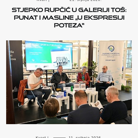
Stjepko Rupčić u Galeriji Toš:
Punat i masline „U ekspresiji
poteza“
Kvart
|
11. svibnja 2026.