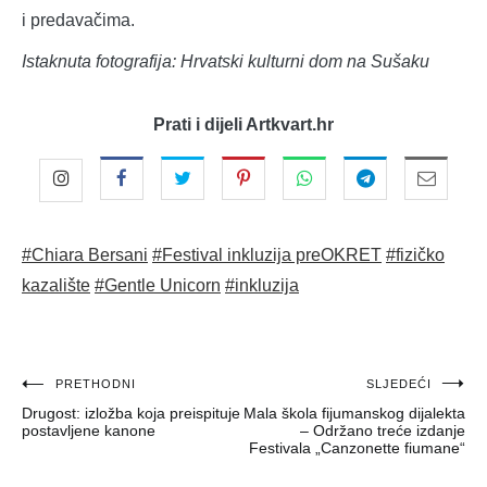
i predavačima.
Istaknuta fotografija: Hrvatski kulturni dom na Sušaku
Prati i dijeli Artkvart.hr
#Chiara Bersani
#Festival inkluzija preOKRET
#fizičko
kazalište
#Gentle Unicorn
#inkluzija
Navigacija
PRETHODNI
SLJEDEĆI
Drugost: izložba koja preispituje
Mala škola fijumanskog dijalekta
objava
postavljene kanone
– Održano treće izdanje
Festivala „Canzonette fiumane“