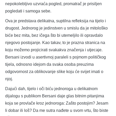
nepokolebljivo uzvraća pogled, promatrač je prisiljen
pogledati i samoga sebe.
Ova je predstava delikatna, suptilna refleksija na tijelo i
drugost. Jednorog je jedinstven u smislu da je mitološko
biće bez mita, bez ičega što bi utemeljilo ili opravdalo
njegovo postojanje. Kao takav, to je prazna stranica na
koju možemo projicirati svakakva značenja i utjecaje.
Bersani izvodi u asertivnoj paraleli s pojmom političkog
tijela, odnosno idejom da svaka osoba preuzima
odgovornost za oblikovanje slike koju će svijet imati o
njoj.
Dajući dah, tijelo i oči biću jednoroga u delikatnom
dijalogu s publikom Bersani daje glas bitnim pitanjima
koja se provlače kroz jednoroga: Zašto postojim? Jesam
li dobar ili loš? Da me sutra nađete u svom vrtu, što biste