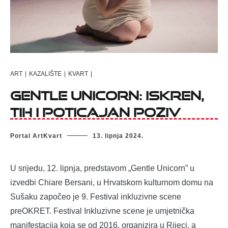
ART
|
KAZALIŠTE
|
KVART
|
Gentle Unicorn: iskren,
tih i poticajan poziv
Portal ArtKvart
13. lipnja 2024.
U srijedu, 12. lipnja, predstavom „Gentle Unicorn” u
izvedbi Chiare Bersani, u Hrvatskom kulturnom domu na
Sušaku započeo je 9. Festival inkluzivne scene
preOKRET. Festival Inkluzivne scene je umjetnička
manifestacija koja se od 2016. organizira u Rijeci, a