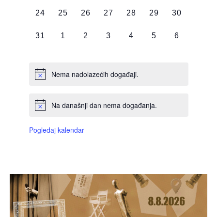
DOGAĐAJI,
DOGAĐAJI,
DOGAĐAJI,
DOGAĐAJI,
DOGAĐAJI,
DOGAĐAJI,
DOGAĐAJI
0
0
0
0
0
0
0
24
25
26
27
28
29
30
DOGAĐAJI,
DOGAĐAJI,
DOGAĐAJI,
DOGAĐAJI,
DOGAĐAJI,
DOGAĐAJI,
DOGAĐAJI
0
0
0
0
0
0
0
31
1
2
3
4
5
6
DOGAĐAJI,
DOGAĐAJI,
DOGAĐAJI,
DOGAĐAJI,
DOGAĐAJI,
DOGAĐAJI,
DOGAĐAJI
Nema nadolazećih događaji.
Na današnji dan nema događanja.
Pogledaj kalendar