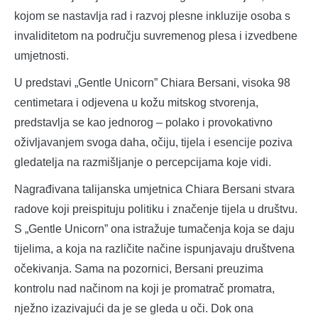
kojom se nastavlja rad i razvoj plesne inkluzije osoba s
invaliditetom na području suvremenog plesa i izvedbene
umjetnosti.
U predstavi „Gentle Unicorn” Chiara Bersani, visoka 98
centimetara i odjevena u kožu mitskog stvorenja,
predstavlja se kao jednorog – polako i provokativno
oživljavanjem svoga daha, očiju, tijela i esencije poziva
gledatelja na razmišljanje o percepcijama koje vidi.
Nagrađivana talijanska umjetnica Chiara Bersani stvara
radove koji preispituju politiku i značenje tijela u društvu.
S „Gentle Unicorn” ona istražuje tumačenja koja se daju
tijelima, a koja na različite načine ispunjavaju društvena
očekivanja. Sama na pozornici, Bersani preuzima
kontrolu nad načinom na koji je promatrač promatra,
nježno izazivajući da je se gleda u oči. Dok ona