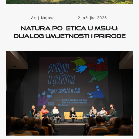
Art
|
Najava
|
2. ožujka 2026.
Natura po_etica u MSU-u:
Dijalog umjetnosti i prirode