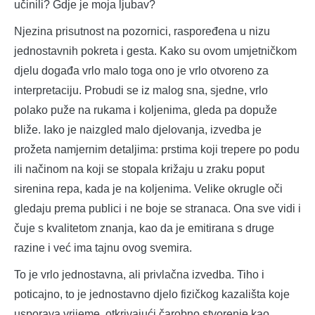
učinili? Gdje je moja ljubav?
Njezina prisutnost na pozornici, raspoređena u nizu
jednostavnih pokreta i gesta. Kako su ovom umjetničkom
djelu događa vrlo malo toga ono je vrlo otvoreno za
interpretaciju. Probudi se iz malog sna, sjedne, vrlo
polako puže na rukama i koljenima, gleda pa dopuže
bliže. Iako je naizgled malo djelovanja, izvedba je
prožeta namjernim detaljima: prstima koji trepere po podu
ili načinom na koji se stopala križaju u zraku poput
sirenina repa, kada je na koljenima. Velike okrugle oči
gledaju prema publici i ne boje se stranaca. Ona sve vidi i
čuje s kvalitetom znanja, kao da je emitirana s druge
razine i već ima tajnu ovog svemira.
To je vrlo jednostavna, ali privlačna izvedba. Tiho i
poticajno, to je jednostavno djelo fizičkog kazališta koje
usporava vrijeme, otkrivajući čarobno stvorenje kao