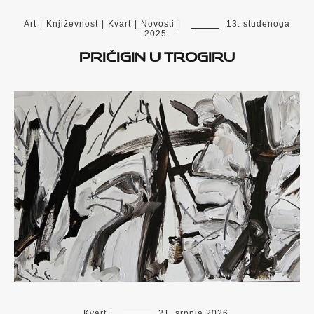
Art
|
Književnost
|
Kvart
|
Novosti
|
13. studenoga
2025.
Pričigin u Trogiru
Kvart
|
21. srpnja 2026.