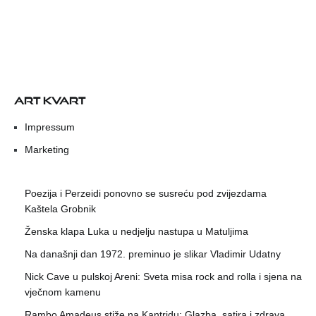
ART KVART
Impressum
Marketing
Poezija i Perzeidi ponovno se susreću pod zvijezdama
Kaštela Grobnik
Ženska klapa Luka u nedjelju nastupa u Matuljima
Na današnji dan 1972. preminuo je slikar Vladimir Udatny
Nick Cave u pulskoj Areni: Sveta misa rock and rolla i sjena na
vječnom kamenu
Rambo Amadeus stiže na Kantridu: Glazba, satira i zdrava