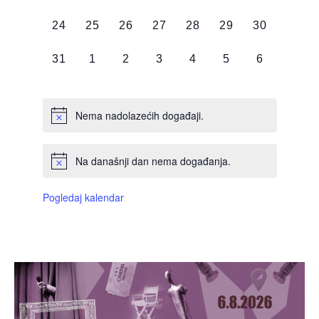
DOGAĐAJI,
DOGAĐAJI,
DOGAĐAJI,
DOGAĐAJI,
DOGAĐAJI,
DOGAĐAJI,
DOGAĐAJI
0
0
0
0
0
0
0
24
25
26
27
28
29
30
DOGAĐAJI,
DOGAĐAJI,
DOGAĐAJI,
DOGAĐAJI,
DOGAĐAJI,
DOGAĐAJI,
DOGAĐAJI
0
0
0
0
0
0
0
31
1
2
3
4
5
6
DOGAĐAJI,
DOGAĐAJI,
DOGAĐAJI,
DOGAĐAJI,
DOGAĐAJI,
DOGAĐAJI,
DOGAĐAJI
Nema nadolazećih događaji.
Na današnji dan nema događanja.
Pogledaj kalendar