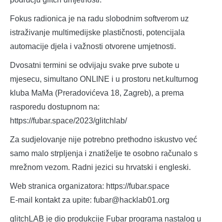
Fokus radionica je na radu slobodnim softverom uz
istraživanje multimedijske plastičnosti, potencijala
automacije djela i važnosti otvorene umjetnosti.
Dvosatni termini se odvijaju svake prve subote u
mjesecu, simultano ONLINE i u prostoru net.kulturnog
kluba MaMa (Preradovićeva 18, Zagreb), a prema
rasporedu dostupnom na:
https://fubar.space/2023/glitchlab/
Za sudjelovanje nije potrebno prethodno iskustvo već
samo malo strpljenja i znatiželje te osobno računalo s
mrežnom vezom. Radni jezici su hrvatski i engleski.
Web stranica organizatora: https://fubar.space
E-mail kontakt za upite: fubar@hacklab01.org
glitchLAB je dio produkcije Fubar programa nastalog u