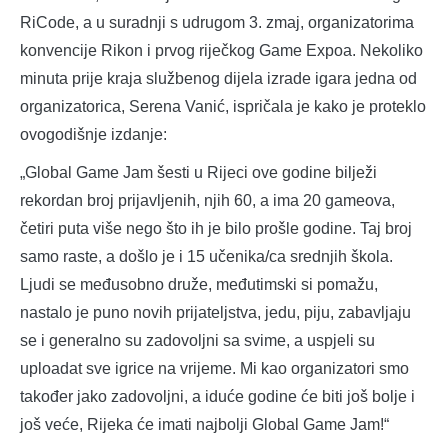
RiCode, a u suradnji s udrugom 3. zmaj, organizatorima
konvencije Rikon i prvog riječkog Game Expoa. Nekoliko
minuta prije kraja službenog dijela izrade igara jedna od
organizatorica, Serena Vanić, ispričala je kako je proteklo
ovogodišnje izdanje:
„Global Game Jam šesti u Rijeci ove godine bilježi
rekordan broj prijavljenih, njih 60, a ima 20 gameova,
četiri puta više nego što ih je bilo prošle godine. Taj broj
samo raste, a došlo je i 15 učenika/ca srednjih škola.
Ljudi se međusobno druže, međutimski si pomažu,
nastalo je puno novih prijateljstva, jedu, piju, zabavljaju
se i generalno su zadovoljni sa svime, a uspjeli su
uploadat sve igrice na vrijeme. Mi kao organizatori smo
također jako zadovoljni, a iduće godine će biti još bolje i
još veće, Rijeka će imati najbolji Global Game Jam!“