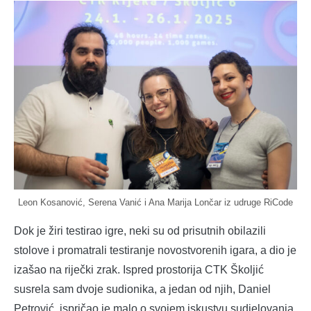
Leon Kosanović, Serena Vanić i Ana Marija Lončar iz udruge RiCode
Dok je žiri testirao igre, neki su od prisutnih obilazili
stolove i promatrali testiranje novostvorenih igara, a dio je
izašao na riječki zrak. Ispred prostorija CTK Školjić
susrela sam dvoje sudionika, a jedan od njih, Daniel
Petrović, ispričao je malo o svojem iskustvu sudjelovanja.