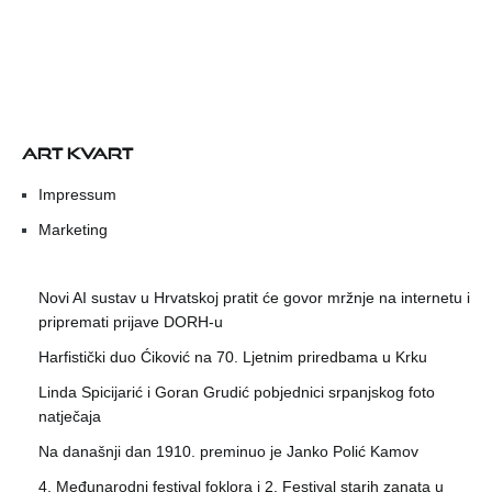
ART KVART
Impressum
Marketing
Novi AI sustav u Hrvatskoj pratit će govor mržnje na internetu i
pripremati prijave DORH-u
Harfistički duo Ćiković na 70. Ljetnim priredbama u Krku
Linda Spicijarić i Goran Grudić pobjednici srpanjskog foto
natječaja
Na današnji dan 1910. preminuo je Janko Polić Kamov
4. Međunarodni festival foklora i 2. Festival starih zanata u