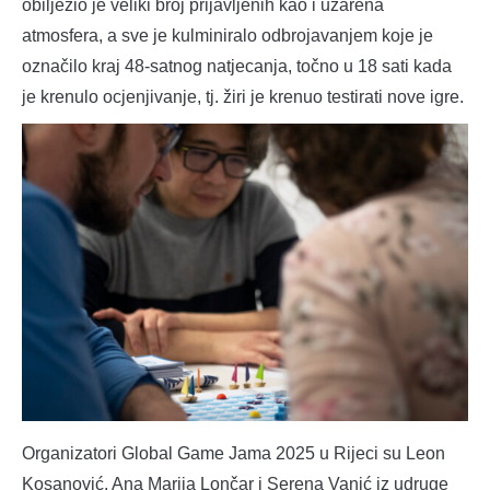
obilježio je veliki broj prijavljenih kao i užarena
atmosfera, a sve je kulminiralo odbrojavanjem koje je
označilo kraj 48-satnog natjecanja, točno u 18 sati kada
je krenulo ocjenjivanje, tj. žiri je krenuo testirati nove igre.
Organizatori Global Game Jama 2025 u Rijeci su Leon
Kosanović, Ana Marija Lončar i Serena Vanić iz udruge