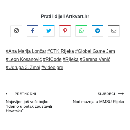
Prati i dijeli Artkvart.hr
#Ana Marija Lončar
#CTK Rijeka
#Global Game Jam
#Leon Kosanović
#RiCode
#Rijeka
#Serena Vanić
#Udruga 3. Zmaj
#videoigre
Navigacija
PRETHODNI
SLJEDEĆI
Najavljen još veći bojkot –
Noć muzeja u MMSU Rijeka
objava
“Idemo u petak zaustaviti
Hrvatsku”