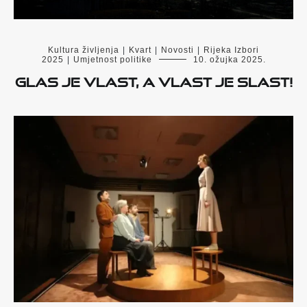
Kultura življenja
|
Kvart
|
Novosti
|
Rijeka Izbori
2025
|
Umjetnost politike
10. ožujka 2025.
Glas je vlast, a vlast je slast!