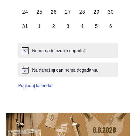
DOGAĐAJI,
DOGAĐAJI,
DOGAĐAJI,
DOGAĐAJI,
DOGAĐAJI,
DOGAĐAJI,
DOGAĐAJI
0
0
0
0
0
0
0
24
25
26
27
28
29
30
DOGAĐAJI,
DOGAĐAJI,
DOGAĐAJI,
DOGAĐAJI,
DOGAĐAJI,
DOGAĐAJI,
DOGAĐAJI
0
0
0
0
0
0
0
31
1
2
3
4
5
6
DOGAĐAJI,
DOGAĐAJI,
DOGAĐAJI,
DOGAĐAJI,
DOGAĐAJI,
DOGAĐAJI,
DOGAĐAJI
Nema nadolazećih događaji.
Na današnji dan nema događanja.
Pogledaj kalendar