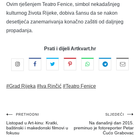
Ovim rješenjem Teatro Fenice, simbol nekadašnjeg
kulturnog života Rijeke, dobiva šansu da se nakon
desetljeća zanemarivanja konačno zaštiti od daljnjeg
propadanja.
Prati i dijeli Artkvart.hr
#Grad Rijeka
#Iva Rinčić
#Teatro Fenice
Navigacija
PRETHODNI
SLJEDEĆI
Listopad u Art-kinu: Kratki,
Na današnji dan 2015.
objava
baštinski i makedonski filmovi u
preminuo je fotoreporter Petar
fokusu
Ćućo Grabovac