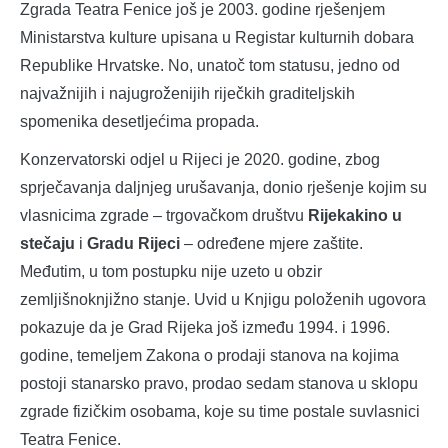
Zgrada Teatra Fenice još je 2003. godine rješenjem
Ministarstva kulture upisana u Registar kulturnih dobara
Republike Hrvatske. No, unatoč tom statusu, jedno od
najvažnijih i najugroženijih riječkih graditeljskih
spomenika desetljećima propada.
Konzervatorski odjel u Rijeci je 2020. godine, zbog
sprječavanja daljnjeg urušavanja, donio rješenje kojim su
vlasnicima zgrade – trgovačkom društvu
Rijekakino u
stečaju
i
Gradu Rijeci
– određene mjere zaštite.
Međutim, u tom postupku nije uzeto u obzir
zemljišnoknjižno stanje. Uvid u Knjigu položenih ugovora
pokazuje da je Grad Rijeka još između 1994. i 1996.
godine, temeljem Zakona o prodaji stanova na kojima
postoji stanarsko pravo, prodao sedam stanova u sklopu
zgrade fizičkim osobama, koje su time postale suvlasnici
Teatra Fenice.