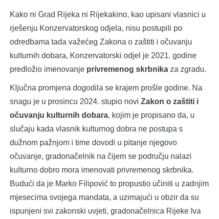
Kako ni Grad Rijeka ni Rijekakino, kao upisani vlasnici u
rješenju Konzervatorskog odjela, nisu postupili po
odredbama tada važećeg Zakona o zaštiti i očuvanju
kulturnih dobara, Konzervatorski odjel je 2021. godine
predložio imenovanje
privremenog skrbnika
za zgradu.
Ključna promjena dogodila se krajem prošle godine. Na
snagu je u prosincu 2024. stupio novi
Zakon o zaštiti i
očuvanju kulturnih dobara
, kojim je propisano da, u
slučaju kada vlasnik kulturnog dobra ne postupa s
dužnom pažnjom i time dovodi u pitanje njegovo
očuvanje, gradonačelnik na čijem se području nalazi
kulturno dobro mora imenovati privremenog skrbnika.
Budući da je Marko Filipović to propustio učiniti u zadnjim
mjesecima svojega mandata, a uzimajući u obzir da su
ispunjeni svi zakonski uvjeti, gradonačelnica Rijeke Iva