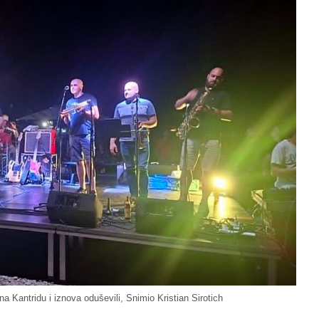
na Kantridu i iznova oduševili, Snimio Kristian Sirotich