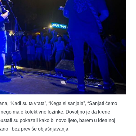
na, “Kadi su ta vrata”, “Kega si sanjala”, “Sanjati ćemo
a, nego male kolektivne lozinke. Dovoljno je da krene
ustafi su pokazali kako bi novo ljeto, barem u idealnoj
jano i bez previše objašnjavanja.