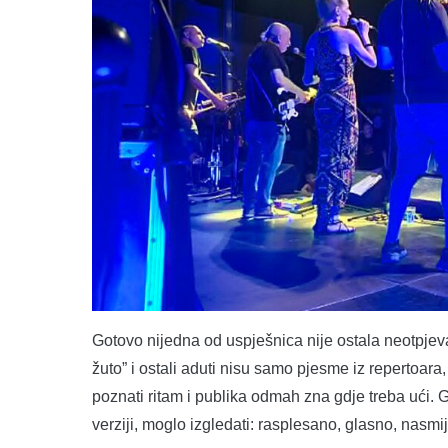
Gotovo nijedna od uspješnica nije ostala neotpjeva
žuto” i ostali aduti nisu samo pjesme iz repertoar
poznati ritam i publika odmah zna gdje treba ući. G
verziji, moglo izgledati: rasplesano, glasno, nasmi