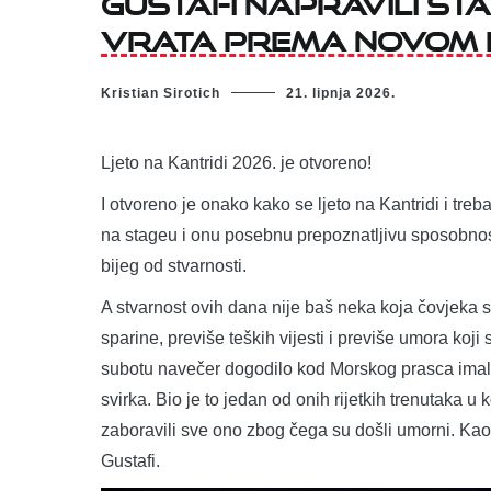
vrata prema novom L
Kristian Sirotich
21. lipnja 2026.
Ljeto na Kantridi 2026. je otvoreno!
I otvoreno je onako kako se ljeto na Kantridi i treb
na stageu i onu posebnu prepoznatljivu sposobnost
bijeg od stvarnosti.
A stvarnost ovih dana nije baš neka koja čovjeka 
sparine, previše teških vijesti i previše umora koji
subotu navečer dogodilo kod Morskog prasca imalo
svirka. Bio je to jedan od onih rijetkih trenutaka u
zaboravili sve ono zbog čega su došli umorni. Kao d
Gustafi.