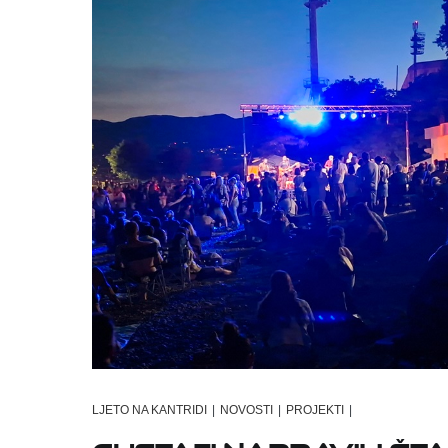
LJETO NA KANTRIDI
|
NOVOSTI
|
PROJEKTI
|
Gustafi napravili šta