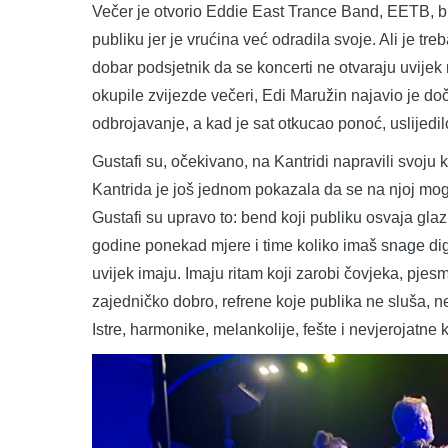
Večer je otvorio Eddie East Trance Band, EETB, bl
publiku jer je vrućina već odradila svoje. Ali je tre
dobar podsjetnik da se koncerti ne otvaraju uvijek
okupile zvijezde večeri, Edi Maružin najavio je do
odbrojavanje, a kad je sat otkucao ponoć, uslijedil
Gustafi su, očekivano, na Kantridi napravili svoju k
Kantrida je još jednom pokazala da se na njoj mogu 
Gustafi su upravo to: bend koji publiku osvaja glaz
godine ponekad mjere i time koliko imaš snage dign
uvijek imaju. Imaju ritam koji zarobi čovjeka, pjes
zajedničko dobro, refrene koje publika ne sluša, 
Istre, harmonike, melankolije, fešte i nevjerojatne 