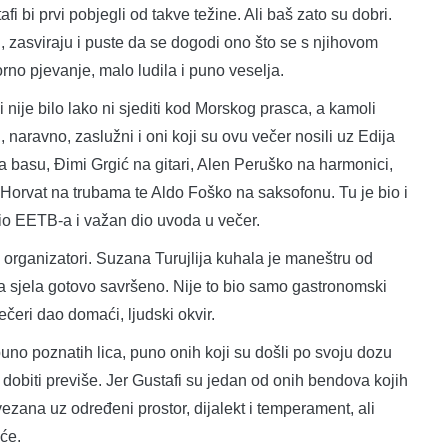
afi bi prvi pobjegli od takve težine. Ali baš zato su dobri.
u, zasviraju i puste da se dogodi ono što se s njihovom
rno pjevanje, malo ludila i puno veselja.
ini nije bilo lako ni sjediti kod Morskog prasca, a kamoli
, naravno, zaslužni i oni koji su ovu večer nosili uz Edija
basu, Đimi Grgić na gitari, Alen Peruško na harmonici,
Horvat na trubama te Aldo Foško na saksofonu. Tu je bio i
 dio EETB-a i važan dio uvoda u večer.
 organizatori. Suzana Turujlija kuhala je maneštru od
tafa sjela gotovo savršeno. Nije to bio samo gastronomski
ečeri dao domaći, ljudski okvir.
 puno poznatih lica, puno onih koji su došli po svoju dozu
e dobiti previše. Jer Gustafi su jedan od onih bendova kojih
ezana uz određeni prostor, dijalekt i temperament, ali
eće.