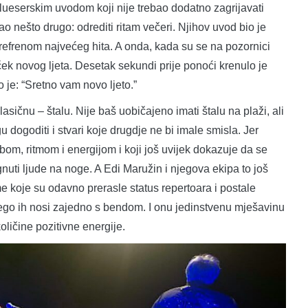
ueserskim uvodom koji nije trebao dodatno zagrijavati
bao nešto drugo: odrediti ritam večeri. Njihov uvod bio je
 refrenom najvećeg hita. A onda, kada su se na pozornici
ček novog ljeta. Desetak sekundi prije ponoći krenulo je
o je: “Sretno vam novo ljeto.”
lasičnu – štalu. Nije baš uobičajeno imati štalu na plaži, ali
dogoditi i stvari koje drugdje ne bi imale smisla. Jer
bom, ritmom i energijom i koji još uvijek dokazuje da se
uti ljude na noge. A Edi Maružin i njegova ekipa to još
me koje su odavno prerasle status repertoara i postale
nego ih nosi zajedno s bendom. I onu jedinstvenu mješavinu
količine pozitivne energije.