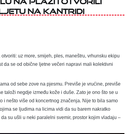
jetu na Kantridi
a otvoriti: uz more, smijeh, ples, maneštru, vrhunsku ekipu
 da se od obične ljetne večeri napravi mali kolektivni
sama od sebe zove na pjesmu. Previše je vrućine, previše
 se taloži negdje između kože i duše. Zato je ono što se u
 i nešto više od koncertnog značenja. Nije to bila samo
 kojima se ljudima na licima vidi da su barem nakratko
a su ušli u neki paralelni svemir, prostor kojim vladaju –