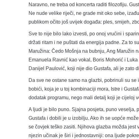
Naravno, ne treba od koncerta raditi filozofiju. Gust
Ne nude velike riječi, ne grade mit oko sebe, izađ
publikom očito još uvijek događa: ples, smijeh, zbo
Sve to nije bilo lako izvesti, po onoj vrućini i spar
držati ritam i ne puštati da energija padne. Za to su
Maružina: Čedo Mošnja na bubnju, Ang Maružin na 
Emanuela Ravnić kao vokal, Boris Mohorić i Luka 
Danijel Paulović, koji nije dio Gustafa, ali je zato
Da sve ne ostane samo na glazbi, pobrinuli su se i
bobići, koja je u toj kombinaciji mora, Istre i Gus
dodatak programu, nego mali detalj koji je cijeloj v
A ljudi je bilo puno. Sjajna posjeta, puno veselja,
Gustafa i dobili je u izobilju. Ako ih se uopće mož
se čovjek teško zasiti. Njihova glazba možda jest v
njezin učinak je širi i jednostavniji: ona ljude pokr