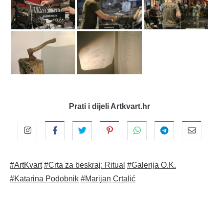
Prati i dijeli Artkvart.hr
#ArtKvart
#Crta za beskraj: Ritual
#Galerija O.K.
#Katarina Podobnik
#Marijan Crtalić