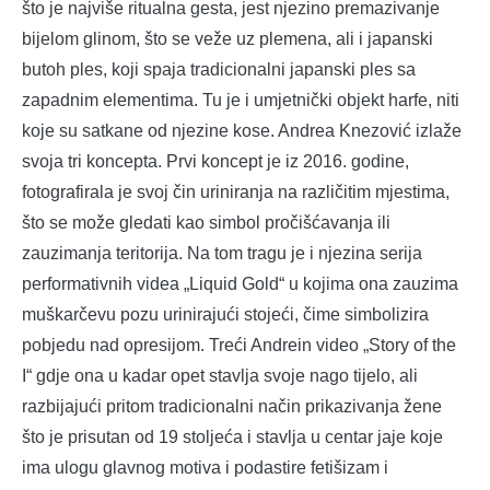
što je najviše ritualna gesta, jest njezino premazivanje
bijelom glinom, što se veže uz plemena, ali i japanski
butoh ples, koji spaja tradicionalni japanski ples sa
zapadnim elementima. Tu je i umjetnički objekt harfe, niti
koje su satkane od njezine kose. Andrea Knezović izlaže
svoja tri koncepta. Prvi koncept je iz 2016. godine,
fotografirala je svoj čin uriniranja na različitim mjestima,
što se može gledati kao simbol pročišćavanja ili
zauzimanja teritorija. Na tom tragu je i njezina serija
performativnih videa „Liquid Gold“ u kojima ona zauzima
muškarčevu pozu urinirajući stojeći, čime simbolizira
pobjedu nad opresijom. Treći Andrein video „Story of the
I“ gdje ona u kadar opet stavlja svoje nago tijelo, ali
razbijajući pritom tradicionalni način prikazivanja žene
što je prisutan od 19 stoljeća i stavlja u centar jaje koje
ima ulogu glavnog motiva i podastire fetišizam i