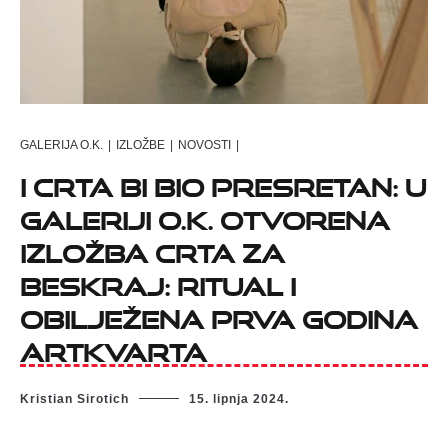
GALERIJA O.K.
|
IZLOŽBE
|
NOVOSTI
|
I Crta bi bio presretan: U
Galeriji O.K. otvorena
izložba Crta za
beskraj: Ritual i
obilježena prva godina
ArtKvarta
Kristian Sirotich
15. lipnja 2024.