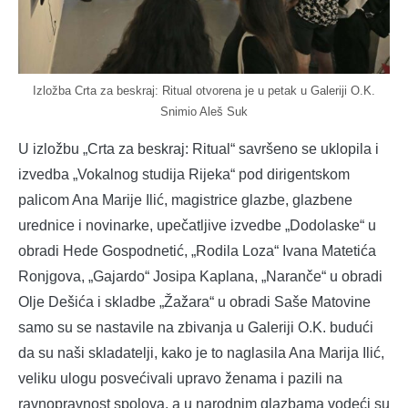
Izložba Crta za beskraj: Ritual otvorena je u petak u Galeriji O.K.
Snimio Aleš Suk
U izložbu „Crta za beskraj: Ritual“ savršeno se uklopila i
izvedba „Vokalnog studija Rijeka“ pod dirigentskom
palicom Ana Marije Ilić, magistrice glazbe, glazbene
urednice i novinarke, upečatljive izvedbe „Dodolaske“ u
obradi Hede Gospodnetić, „Rodila Loza“ Ivana Matetića
Ronjgova, „Gajardo“ Josipa Kaplana, „Naranče“ u obradi
Olje Dešića i skladbe „Žažara“ u obradi Saše Matovine
samo su se nastavile na zbivanja u Galeriji O.K. budući
da su naši skladatelji, kako je to naglasila Ana Marija Ilić,
veliku ulogu posvećivali upravo ženama i pazili na
ravnopravnost spolova, a u narodnim glazbama vodeći su