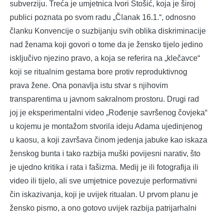
subverziju. Treća je umjetnica Ivori Stošić, koja je široj
publici poznata po svom radu „Članak 16.1.“, odnosno
članku Konvencije o suzbijanju svih oblika diskriminacije
nad ženama koji govori o tome da je žensko tijelo jedino
isključivo njezino pravo, a koja se referira na „klečavce“
koji se ritualnim gestama bore protiv reproduktivnog
prava žene. Ona ponavlja istu stvar s njihovim
transparentima u javnom sakralnom prostoru. Drugi rad
joj je eksperimentalni video „Rođenje savršenog čovjeka“
u kojemu je montažom stvorila ideju Adama ujedinjenog
u kaosu, a koji završava činom jedenja jabuke kao iskaza
ženskog bunta i tako razbija muški povijesni narativ, što
je ujedno kritika i rata i fašizma. Medij je ili fotografija ili
video ili tijelo, ali sve umjetnice povezuje performativni
čin iskazivanja, koji je uvijek ritualan. U prvom planu je
žensko pismo, a ono gotovo uvijek razbija patrijarhalni