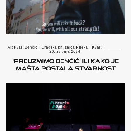
Art Kvart Benčić
|
Gradska knjižnica Rijeka
|
Kvart
|
26. svibnja 2024.
‘Preuzmimo Benčić’ ili kako je
mašta postala stvarnost