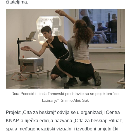
čitateljima.
Dora Pocedić i Linda Tarnovski predstavile su se projektom “co-
Lažiranje”. Snimio Aleš Suk
Projekt „Crta za beskraj“ odvija se u organizaciji Centra
KNAP, a riječka edicija nazvana „Crta za beskraj: Ritual“,
spaja međugeneracijski vizualni i izvedbeni umjetnički