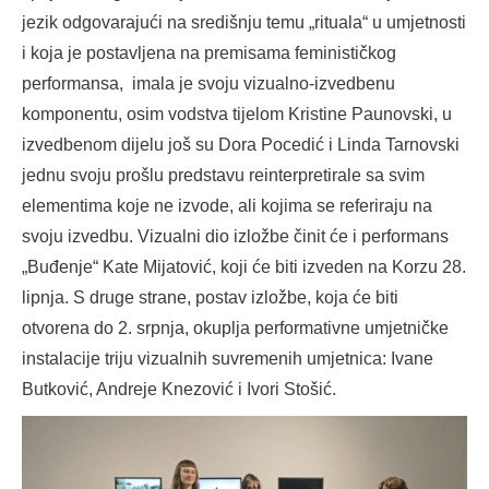
jezik odgovarajući na središnju temu „rituala“ u umjetnosti
i koja je postavljena na premisama feminističkog
performansa, imala je svoju vizualno-izvedbenu
komponentu, osim vodstva tijelom Kristine Paunovski, u
izvedbenom dijelu još su Dora Pocedić i Linda Tarnovski
jednu svoju prošlu predstavu reinterpretirale sa svim
elementima koje ne izvode, ali kojima se referiraju na
svoju izvedbu. Vizualni dio izložbe činit će i performans
„Buđenje“ Kate Mijatović, koji će biti izveden na Korzu 28.
lipnja. S druge strane, postav izložbe, koja će biti
otvorena do 2. srpnja, okuplja performativne umjetničke
instalacije triju vizualnih suvremenih umjetnica: Ivane
Butković, Andreje Knezović i Ivori Stošić.