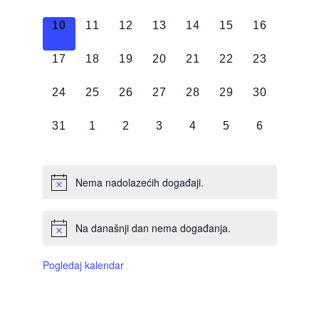
DOGAĐAJI,
DOGAĐAJI,
DOGAĐAJI,
DOGAĐAJI,
DOGAĐAJI,
DOGAĐAJI,
DOGAĐAJI
0
0
0
0
0
0
0
10
11
12
13
14
15
16
DOGAĐAJI,
DOGAĐAJI,
DOGAĐAJI,
DOGAĐAJI,
DOGAĐAJI,
DOGAĐAJI,
DOGAĐAJI
0
0
0
0
0
0
0
17
18
19
20
21
22
23
DOGAĐAJI,
DOGAĐAJI,
DOGAĐAJI,
DOGAĐAJI,
DOGAĐAJI,
DOGAĐAJI,
DOGAĐAJI
0
0
0
0
0
0
0
24
25
26
27
28
29
30
DOGAĐAJI,
DOGAĐAJI,
DOGAĐAJI,
DOGAĐAJI,
DOGAĐAJI,
DOGAĐAJI,
DOGAĐAJI
0
0
0
0
0
0
0
31
1
2
3
4
5
6
DOGAĐAJI,
DOGAĐAJI,
DOGAĐAJI,
DOGAĐAJI,
DOGAĐAJI,
DOGAĐAJI,
DOGAĐAJI
Nema nadolazećih događaji.
Na današnji dan nema događanja.
Pogledaj kalendar