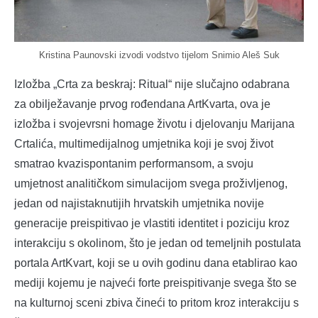
Kristina Paunovski izvodi vodstvo tijelom Snimio Aleš Suk
Izložba „Crta za beskraj: Ritual“ nije slučajno odabrana
za obilježavanje prvog rođendana ArtKvarta, ova je
izložba i svojevrsni homage životu i djelovanju Marijana
Crtalića, multimedijalnog umjetnika koji je svoj život
smatrao kvazispontanim performansom, a svoju
umjetnost analitičkom simulacijom svega proživljenog,
jedan od najistaknutijih hrvatskih umjetnika novije
generacije preispitivao je vlastiti identitet i poziciju kroz
interakciju s okolinom, što je jedan od temeljnih postulata
portala ArtKvart, koji se u ovih godinu dana etablirao kao
mediji kojemu je najveći forte preispitivanje svega što se
na kulturnoj sceni zbiva čineći to pritom kroz interakciju s