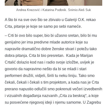
Andrea Knezović i Katarina Podbnik. Snimio Aleš Suk
A što bi na sve ovo što se zbivalo u Galeriji O.K. rekao
Crta, pitanje je koje se samo po sebi nameće.
– Crti bi ovo bilo super, bio bi užasno sretan, bilo bi mu
genijalno jer ima predivne mlade autorice koje su
napravile dramatično dobre ženske stvari i potežu tako
dobra pitanja. Crta bi bio presretan. Kada je Marijan
Crtalić dolazio kod nas i radio svoje izložbe, uvijek je
govorio da napravimo nešto da bi se mladi i stari
performeri družili, vidjeli, širili tu neku liniju. Tako smo
čekali, čekali i čekali s tim projektom, a kada nas je Crta
prerano napustio odlučili smo pokrenuti večeri izvedbenih
i vizualnih događanja nazvanih „Crta za beskraj“, a koje
su posvećene njegovoj ideji i njemu samome. U Zagrebu