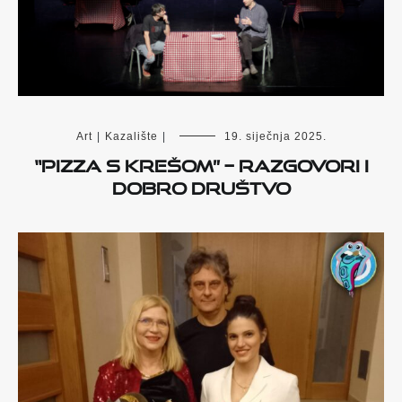
Art
|
Kazalište
|
19. siječnja 2025.
“Pizza s Krešom” – razgovori i
dobro društvo