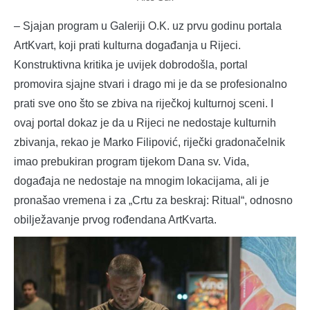
– Sjajan program u Galeriji O.K. uz prvu godinu portala
ArtKvart, koji prati kulturna događanja u Rijeci.
Konstruktivna kritika je uvijek dobrodošla, portal
promovira sjajne stvari i drago mi je da se profesionalno
prati sve ono što se zbiva na riječkoj kulturnoj sceni. I
ovaj portal dokaz je da u Rijeci ne nedostaje kulturnih
zbivanja, rekao je Marko Filipović, riječki gradonačelnik
imao prebukiran program tijekom Dana sv. Vida,
događaja ne nedostaje na mnogim lokacijama, ali je
pronašao vremena i za „Crtu za beskraj: Ritual“, odnosno
obilježavanje prvog rođendana ArtKvarta.