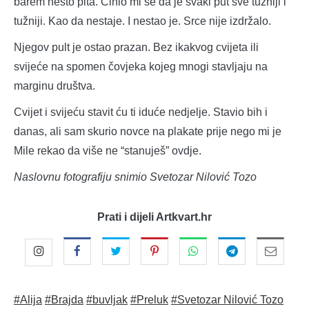
barem nešto pita. Činio mi se da je svaki put sve tužniji i
tužniji. Kao da nestaje. I nestao je. Srce nije izdržalo.
Njegov pult je ostao prazan. Bez ikakvog cvijeta ili
svijeće na spomen čovjeka kojeg mnogi stavljaju na
marginu društva.
Cvijet i svijeću stavit ću ti iduće nedjelje. Stavio bih i
danas, ali sam skurio novce na plakate prije nego mi je
Mile rekao da više ne “stanuješ” ovdje.
Naslovnu fotografiju snimio Svetozar Nilović Tozo
Prati i dijeli Artkvart.hr
#Alija
#Brajda
#buvljak
#Preluk
#Svetozar Nilović Tozo