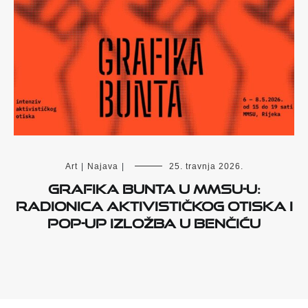
Art
|
Najava
|
25. travnja 2026.
Grafika bunta u MMSU-u:
radionica aktivističkog otiska i
pop-up izložba u Benčiću