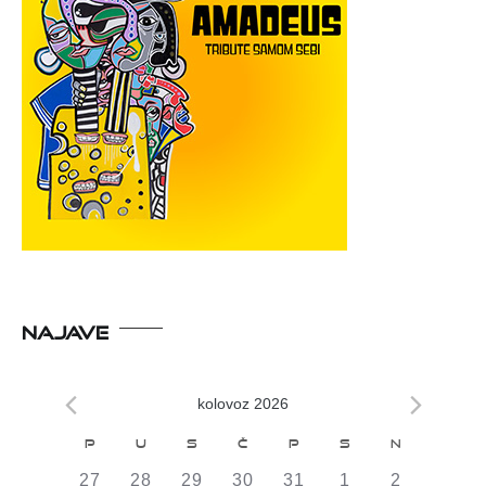
NAJAVE
kolovoz 2026
Kalendar
P
U
S
Č
P
S
N
od
0
0
0
0
0
0
0
27
28
29
30
31
1
2