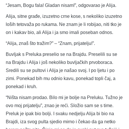
“Jesam, Bogu fala! Gladan nisam!”, odgovarao je Alija.
Alija, sitne građe, izuzetno crne kose, s nekoliko izuzetno
loših tetovaža po rukama. Ne znam je li robijao, niti tko je
on i kakav bio, ali Alija i ja smo imali poseban odnos.
“Alija, znaš što tražim?” – “Znam, prijatelju!”.
Buvljak s Preluka preselio se na Brajdu. Preselili su se
na Brajdu i Alija i još nekoliko buvljačkih prvoboraca.
Sredili su se pultovi i Alija je našao svoj. I po ljetu i po
zimi. Ponekad bih mu odnio kavu, ponekad topli čaj, a
ponekad i kruh.
“Ništa nisam prodao. Bilo mi je bolje na Preluku. Tužno je
ovo moj prijatelju”, znao je reći. Složio sam se s time.
Preluk je ipak bio bolji. I svaku nedjelju Alija bi bio na
Brajdi, iza svog pulta sjedio mirno i čekao da ga netko