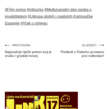
#Film svima
#inkluzija
#Međunarodni dan osoba s
invaliditetom
#Udruga gluhih i nagluhih Karlovačke
županije
#Vlak u snijegu
Navigacija
PRETHODNI
SLJEDEĆI
Najsnažniji riječki potres koji je
Poetkult u Palachu proslavio
objava
srušio i gradski toranj
prvi rođendan!