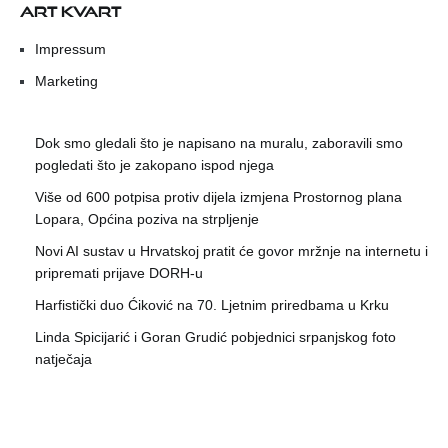
ART KVART
Impressum
Marketing
Dok smo gledali što je napisano na muralu, zaboravili smo
pogledati što je zakopano ispod njega
Više od 600 potpisa protiv dijela izmjena Prostornog plana
Lopara, Općina poziva na strpljenje
Novi AI sustav u Hrvatskoj pratit će govor mržnje na internetu i
pripremati prijave DORH-u
Harfistički duo Ćiković na 70. Ljetnim priredbama u Krku
Linda Spicijarić i Goran Grudić pobjednici srpanjskog foto
natječaja