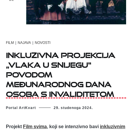
FILM
|
NAJAVA
|
NOVOSTI
Inkluzivna projekcija
„Vlaka u snijegu“
povodom
Međunarodnog dana
osoba s invaliditetom
Portal ArtKvart
29. studenoga 2024.
Projekt
Film svima
, koji se intenzivno bavi
inkluzivnim