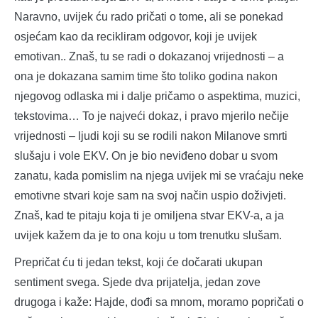
Naravno, uvijek ću rado pričati o tome, ali se ponekad
osjećam kao da recikliram odgovor, koji je uvijek
emotivan.. Znaš, tu se radi o dokazanoj vrijednosti – a
ona je dokazana samim time što toliko godina nakon
njegovog odlaska mi i dalje pričamo o aspektima, muzici,
tekstovima… To je najveći dokaz, i pravo mjerilo nečije
vrijednosti – ljudi koji su se rodili nakon Milanove smrti
slušaju i vole EKV. On je bio neviđeno dobar u svom
zanatu, kada pomislim na njega uvijek mi se vraćaju neke
emotivne stvari koje sam na svoj način uspio doživjeti.
Znaš, kad te pitaju koja ti je omiljena stvar EKV-a, a ja
uvijek kažem da je to ona koju u tom trenutku slušam.
Prepričat ću ti jedan tekst, koji će dočarati ukupan
sentiment svega. Sjede dva prijatelja, jedan zove
drugoga i kaže: Hajde, dođi sa mnom, moramo popričati o