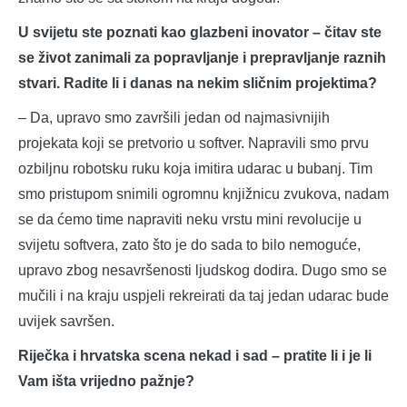
U svijetu ste poznati kao glazbeni inovator – čitav ste
se život zanimali za popravljanje i prepravljanje raznih
stvari. Radite li i danas na nekim sličnim projektima?
– Da, upravo smo završili jedan od najmasivnijih
projekata koji se pretvorio u softver. Napravili smo prvu
ozbiljnu robotsku ruku koja imitira udarac u bubanj. Tim
smo pristupom snimili ogromnu knjižnicu zvukova, nadam
se da ćemo time napraviti neku vrstu mini revolucije u
svijetu softvera, zato što je do sada to bilo nemoguće,
upravo zbog nesavršenosti ljudskog dodira. Dugo smo se
mučili i na kraju uspjeli rekreirati da taj jedan udarac bude
uvijek savršen.
Riječka i hrvatska scena nekad i sad – pratite li i je li
Vam išta vrijedno pažnje?