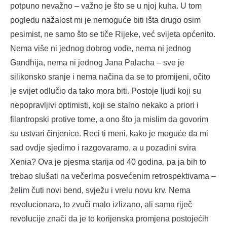
potpuno nevažno – važno je što se u njoj kuha. U tom
pogledu nažalost mi je nemoguće biti išta drugo osim
pesimist, ne samo što se tiče Rijeke, već svijeta općenito.
Nema više ni jednog dobrog vođe, nema ni jednog
Gandhija, nema ni jednog Jana Palacha – sve je
silikonsko sranje i nema načina da se to promijeni, očito
je svijet odlučio da tako mora biti. Postoje ljudi koji su
nepopravljivi optimisti, koji se stalno nekako a priori i
filantropski protive tome, a ono što ja mislim da govorim
su ustvari činjenice. Reci ti meni, kako je moguće da mi
sad ovdje sjedimo i razgovaramo, a u pozadini svira
Xenia? Ova je pjesma starija od 40 godina, pa ja bih to
trebao slušati na večerima posvećenim retrospektivama –
želim čuti novi bend, svježu i vrelu novu krv. Nema
revolucionara, to zvuči malo izlizano, ali sama riječ
revolucije znači da je to korijenska promjena postojećih