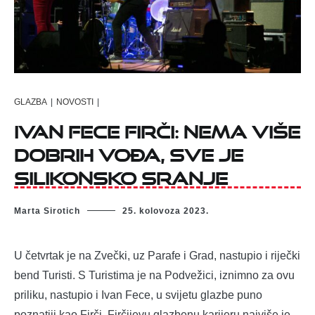
GLAZBA
|
NOVOSTI
|
Ivan Fece Firči: Nema više
dobrih vođa, sve je
silikonsko sranje
Marta Sirotich
25. kolovoza 2023.
U četvrtak je na Zvečki, uz Parafe i Grad, nastupio i riječki
bend Turisti. S Turistima je na Podvežici, iznimno za ovu
priliku, nastupio i Ivan Fece, u svijetu glazbe puno
poznatiji kao Firči. Firčijevu glazbenu karijeru najviše je