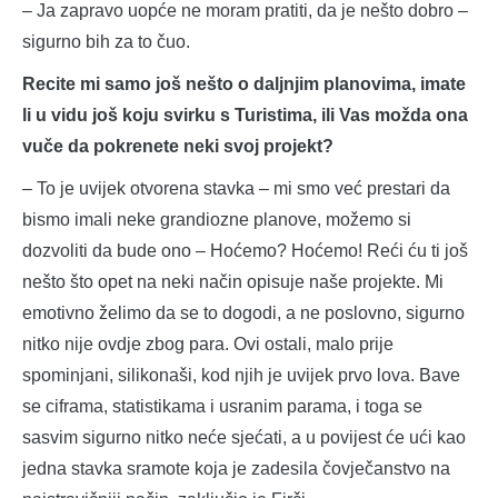
– Ja zapravo uopće ne moram pratiti, da je nešto dobro –
sigurno bih za to čuo.
Recite mi samo još nešto o daljnjim planovima, imate
li u vidu još koju svirku s Turistima, ili Vas možda ona
vuče da pokrenete neki svoj projekt?
– To je uvijek otvorena stavka – mi smo već prestari da
bismo imali neke grandiozne planove, možemo si
dozvoliti da bude ono – Hoćemo? Hoćemo! Reći ću ti još
nešto što opet na neki način opisuje naše projekte. Mi
emotivno želimo da se to dogodi, a ne poslovno, sigurno
nitko nije ovdje zbog para. Ovi ostali, malo prije
spominjani, silikonaši, kod njih je uvijek prvo lova. Bave
se ciframa, statistikama i usranim parama, i toga se
sasvim sigurno nitko neće sjećati, a u povijest će ući kao
jedna stavka sramote koja je zadesila čovječanstvo na