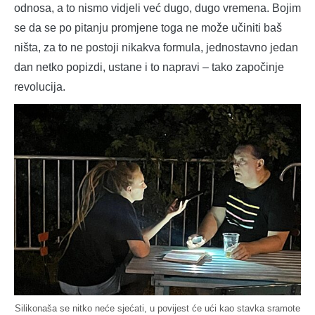
odnosa, a to nismo vidjeli već dugo, dugo vremena. Bojim
se da se po pitanju promjene toga ne može učiniti baš
ništa, za to ne postoji nikakva formula, jednostavno jedan
dan netko popizdi, ustane i to napravi – tako započinje
revolucija.
Silikonaša se nitko neće sjećati, u povijest će ući kao stavka sramote