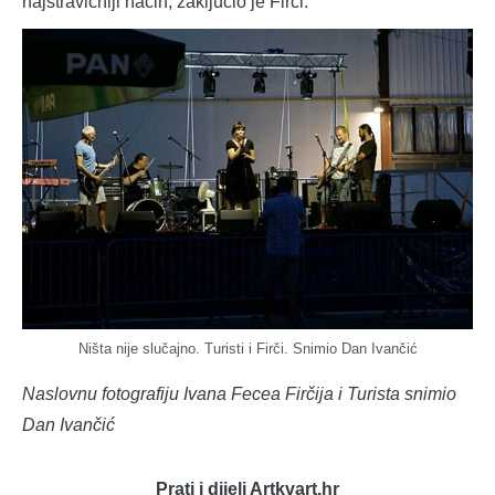
najstravičniji način, zaključio je Firči.
Ništa nije slučajno. Turisti i Firči. Snimio Dan Ivančić
Naslovnu fotografiju Ivana Fecea Firčija i Turista snimio
Dan Ivančić
Prati i dijeli Artkvart.hr