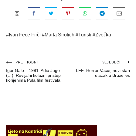
#Ivan Fece Firči
#Marta Sirotich
#Turisti
#Zvečka
Navigacija
PRETHODNI
SLJEDEĆI
Igor Galo – 1991. Adio Jugo
LFF: Horror Vacui, novi stari
objava
(…): Revijalni kolažni pristup
ulazak u Bruxelles
korijenima Pula film festivala