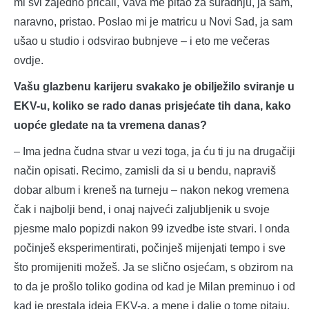
mi svi zajedno pričali, Vava me pitao za suradnju, ja sam,
naravno, pristao. Poslao mi je matricu u Novi Sad, ja sam
ušao u studio i odsvirao bubnjeve – i eto me večeras
ovdje.
Vašu glazbenu karijeru svakako je obilježilo sviranje u
EKV-u, koliko se rado danas prisjećate tih dana, kako
uopće gledate na ta vremena danas?
– Ima jedna čudna stvar u vezi toga, ja ću ti ju na drugačiji
način opisati. Recimo, zamisli da si u bendu, napraviš
dobar album i kreneš na turneju – nakon nekog vremena
čak i najbolji bend, i onaj najveći zaljubljenik u svoje
pjesme malo popizdi nakon 99 izvedbe iste stvari. I onda
počinješ eksperimentirati, počinješ mijenjati tempo i sve
što promijeniti možeš. Ja se slično osjećam, s obzirom na
to da je prošlo toliko godina od kad je Milan preminuo i od
kad je prestala ideja EKV-a, a mene i dalje o tome pitaju.