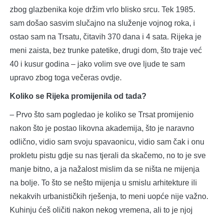
zbog glazbenika koje držim vrlo blisko srcu. Tek 1985.
sam došao sasvim slučajno na služenje vojnog roka, i
ostao sam na Trsatu, čitavih 370 dana i 4 sata. Rijeka je
meni zaista, bez trunke patetike, drugi dom, što traje već
40 i kusur godina – jako volim sve ove ljude te sam
upravo zbog toga večeras ovdje.
Koliko se Rijeka promijenila od tada?
– Prvo što sam pogledao je koliko se Trsat promijenio
nakon što je postao likovna akademija, što je naravno
odlično, vidio sam svoju spavaonicu, vidio sam čak i onu
prokletu pistu gdje su nas tjerali da skačemo, no to je sve
manje bitno, a ja nažalost mislim da se ništa ne mijenja
na bolje. To što se nešto mijenja u smislu arhitekture ili
nekakvih urbanističkih rješenja, to meni uopće nije važno.
Kuhinju ćeš oličiti nakon nekog vremena, ali to je njoj