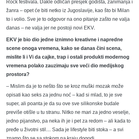
Rock festivala. Dakle odličan presjek godišta, zanimanja i
žanra – opet će biti netko iz Jugoslavije, kao što bi Milan
to i volio. Sve je to odgovor na ono pitanje zašto ne valja
danas – ne valja jer ne postoji novi EKV.
EKV je bio dio jedne iznimno kreativne i napredne
scene onoga vremena, kako se danas čini scena,
mislite li i Vi da cajke, trap i ostali produkti modernog
vremena polako zauzimaju sve veći dio medijskog
prostora?
– Mislim da je to nešto što se kroz muški mozak može
opisati kao seks za jednu noć – kad si mlad, to je sve
super, ali poanta je da su ove sve silikonske budale
previše otišle u tu stranu. Nitko ne mari za jedno veselje,
jedno pijanstvo, pa neka ih je i pet za redom – ali kada to
pređe u životni stil… Sada je lifestyle biti stoka – a svi
znamo što se sa stokom na kraju dogodi.