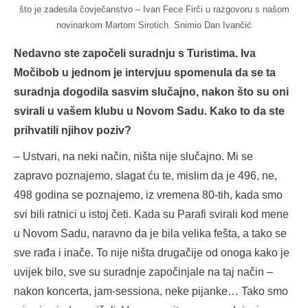
što je zadesila čovječanstvo – Ivan Fece Firči u razgovoru s našom
novinarkom Martom Sirotich. Snimio Dan Ivančić
Nedavno ste započeli suradnju s Turistima. Iva
Močibob u jednom je intervjuu spomenula da se ta
suradnja dogodila sasvim slučajno, nakon što su oni
svirali u vašem klubu u Novom Sadu. Kako to da ste
prihvatili njihov poziv?
– Ustvari, na neki način, ništa nije slučajno. Mi se
zapravo poznajemo, slagat ću te, mislim da je 496, ne,
498 godina se poznajemo, iz vremena 80-tih, kada smo
svi bili ratnici u istoj četi. Kada su Parafi svirali kod mene
u Novom Sadu, naravno da je bila velika fešta, a tako se
sve rađa i inače. To nije ništa drugačije od onoga kako je
uvijek bilo, sve su suradnje započinjale na taj način –
nakon koncerta, jam-sessiona, neke pijanke… Tako smo