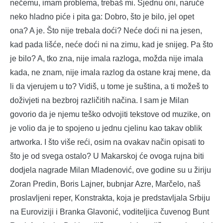
nečemu, imam problema, trebaš mi. Sjednu oni, naruče
neko hladno piće i pita ga: Dobro, što je bilo, jel opet
ona? A je. Što nije trebala doći? Neće doći ni na jesen,
kad pada lišće, neće doći ni na zimu, kad je snijeg. Pa što
je bilo? A, tko zna, nije imala razloga, možda nije imala
kada, ne znam, nije imala razlog da ostane kraj mene, da
li da vjerujem u to? Vidiš, u tome je suština, a ti možeš to
doživjeti na bezbroj različitih načina. I sam je Milan
govorio da je njemu teško odvojiti tekstove od muzike, on
je volio da je to spojeno u jednu cjelinu kao takav oblik
artworka. I što više reći, osim na ovakav način opisati to
što je od svega ostalo? U Makarskoj će ovoga rujna biti
dodjela nagrade Milan Mladenović, ove godine su u žiriju
Zoran Predin, Boris Lajner, bubnjar Azre, Marčelo, naš
proslavljeni reper, Konstrakta, koja je predstavljala Srbiju
na Euroviziji i Branka Glavonić, voditeljica čuvenog Bunt