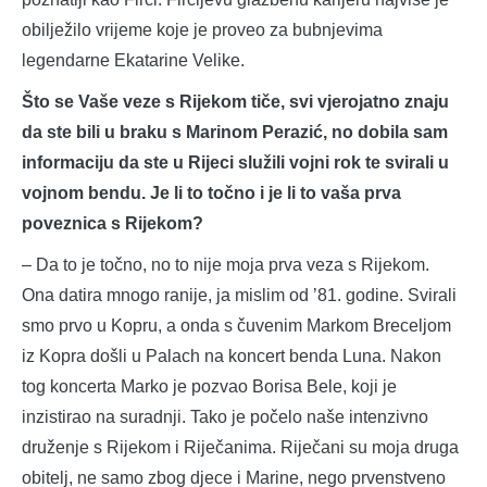
obilježilo vrijeme koje je proveo za bubnjevima
legendarne Ekatarine Velike.
Što se Vaše veze s Rijekom tiče, svi vjerojatno znaju
da ste bili u braku s Marinom Perazić, no dobila sam
informaciju da ste u Rijeci služili vojni rok te svirali u
vojnom bendu. Je li to točno i je li to vaša prva
poveznica s Rijekom?
– Da to je točno, no to nije moja prva veza s Rijekom.
Ona datira mnogo ranije, ja mislim od ’81. godine. Svirali
smo prvo u Kopru, a onda s čuvenim Markom Breceljom
iz Kopra došli u Palach na koncert benda Luna. Nakon
tog koncerta Marko je pozvao Borisa Bele, koji je
inzistirao na suradnji. Tako je počelo naše intenzivno
druženje s Rijekom i Riječanima. Riječani su moja druga
obitelj, ne samo zbog djece i Marine, nego prvenstveno