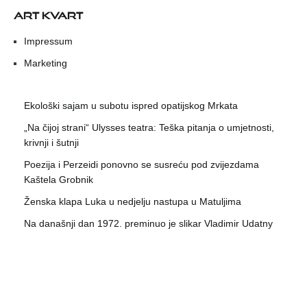
ART KVART
Impressum
Marketing
Ekološki sajam u subotu ispred opatijskog Mrkata
„Na čijoj strani“ Ulysses teatra: Teška pitanja o umjetnosti,
krivnji i šutnji
Poezija i Perzeidi ponovno se susreću pod zvijezdama
Kaštela Grobnik
Ženska klapa Luka u nedjelju nastupa u Matuljima
Na današnji dan 1972. preminuo je slikar Vladimir Udatny