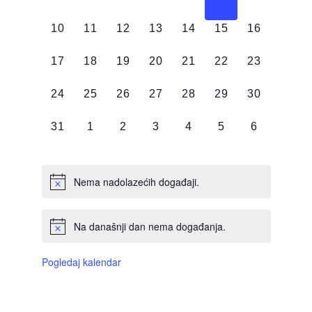
DOGAĐAJI,
DOGAĐAJI,
DOGAĐAJI,
DOGAĐAJI,
DOGAĐAJI,
DOGAĐAJI,
DOGAĐAJI
0
0
0
0
0
0
0
10
11
12
13
14
15
16
DOGAĐAJI,
DOGAĐAJI,
DOGAĐAJI,
DOGAĐAJI,
DOGAĐAJI,
DOGAĐAJI,
DOGAĐAJI
0
0
0
0
0
0
0
17
18
19
20
21
22
23
DOGAĐAJI,
DOGAĐAJI,
DOGAĐAJI,
DOGAĐAJI,
DOGAĐAJI,
DOGAĐAJI,
DOGAĐAJI
0
0
0
0
0
0
0
24
25
26
27
28
29
30
DOGAĐAJI,
DOGAĐAJI,
DOGAĐAJI,
DOGAĐAJI,
DOGAĐAJI,
DOGAĐAJI,
DOGAĐAJI
0
0
0
0
0
0
0
31
1
2
3
4
5
6
DOGAĐAJI,
DOGAĐAJI,
DOGAĐAJI,
DOGAĐAJI,
DOGAĐAJI,
DOGAĐAJI,
DOGAĐAJI
Nema nadolazećih događaji.
Na današnji dan nema događanja.
Pogledaj kalendar