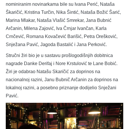
nominiranim novinarkama bile su Ivana Perić, Nataša
Škaričić, Kristina Turčin, Nika Šintić, Nataša Božić Šarić,
Marina Mlakar, Nataša Vlašić Smrekar, Jana Bubnić
Arčanin, Milena Zajović, Iva Črnjar Ivančan, Karla
Crnčević, Romana Kovačević Barišić, Petra Orešković,
Snježana Pavić, Jagoda Bastalić i Jana Perković.
Stručni žiri bio je u sastavu prošlogodišnjih dobitnica
nagrade Danke Derifaj i Nore Krstulović te Lane Bobić.
Žiri je odabrao Natašu Skaričić za doprinos na
nacionalnoj razini, Janu Bubnič Arčanin za doprinos na
lokalnoj razini, a posebno priznanje dodijelio Snježani
Pavić.