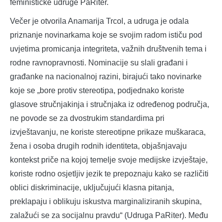
feminističke udruge PaRiter.
Večer je otvorila Anamarija Trcol, a udruga je odala
priznanje novinarkama koje se svojim radom ističu pod
uvjetima promicanja integriteta, važnih društvenih tema i
rodne ravnopravnosti. Nominacije su slali građani i
građanke na nacionalnoj razini, birajući tako novinarke
koje se „bore protiv stereotipa, podjednako koriste
glasove stručnjakinja i stručnjaka iz određenog područja,
ne povode se za dvostrukim standardima pri
izvještavanju, ne koriste stereotipne prikaze muškaraca,
žena i osoba drugih rodnih identiteta, objašnjavaju
kontekst priče na kojoj temelje svoje medijske izvještaje,
koriste rodno osjetljiv jezik te prepoznaju kako se različiti
oblici diskriminacije, uključujući klasna pitanja,
preklapaju i oblikuju iskustva marginaliziranih skupina,
zalažući se za socijalnu pravdu“ (Udruga PaRiter). Među