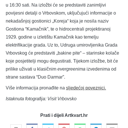
u 16:30 sati. Na izložbi će se predstaviti zanimljivi
povijesni detalji o Vrbovskom, uključujući informacije o
nekadašnjoj gostionici „Koreja“ koja je nosila naziv
Gostiona “Kamačnik”, te o hidrocentrali projektiranoj
1929. godine u izletištu Kamačnik kao temelju
elektrifikacije grada. Uz to, Udruga umirovljenika Grada
Vrbovskog će predstaviti „bakine pite“ – starinske kolače
koje posjetitelji mogu degustirati. Tijekom izložbe, bit će
prilike uživati u klasičnim
evergreenima
izvedenima od
strane sastava “Duo Darmar”.
Više informacija pronađite na
sljedećoj poveznici.
Istaknuta fotografija: Visit Vrbovsko
Prati i dijeli Artkvart.hr