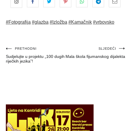
#Fotografija
#glazba
#Izložba
#Kamačnik
#vrbovsko
Navigacija
PRETHODNI
SLJEDEĆI
Sudjelujte u projektu „100 dugih
Mala škola fijumanskog dijalekta
objava
riječkih jezika”!