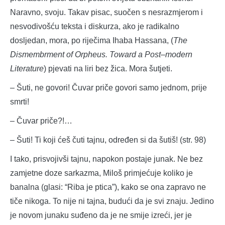
Naravno, svoju. Takav pisac, suočen s nesrazmjerom i
nesvodivošću teksta i diskurza, ako je radikalno
dosljedan, mora, po riječima Ihaba Hassana, (
The
Dismembrment of Orpheus. Toward a Post–modern
Literature
) pjevati na liri bez žica. Mora šutjeti.
– Šuti, ne govori! Čuvar priče govori samo jednom, prije
smrti!
– Čuvar priče?!…
– Šuti! Ti koji ćeš čuti tajnu, određen si da šutiš! (str. 98)
I tako, prisvojivši tajnu, napokon postaje junak. Ne bez
zamjetne doze sarkazma, Miloš primjećuje koliko je
banalna (glasi: “Riba je ptica”), kako se ona zapravo ne
tiče nikoga. To nije ni tajna, budući da je svi znaju. Jedino
je novom junaku suđeno da je ne smije izreći, jer je