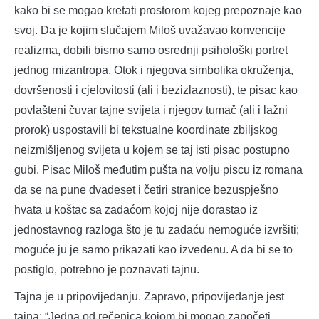
kako bi se mogao kretati prostorom kojeg prepoznaje kao
svoj. Da je kojim slučajem Miloš uvažavao konvencije
realizma, dobili bismo samo osrednji psihološki portret
jednog mizantropa. Otok i njegova simbolika okruženja,
dovršenosti i cjelovitosti (ali i bezizlaznosti), te pisac kao
povlašteni čuvar tajne svijeta i njegov tumač (ali i lažni
prorok) uspostavili bi tekstualne koordinate zbiljskog
neizmišljenog svijeta u kojem se taj isti pisac postupno
gubi. Pisac Miloš međutim pušta na volju piscu iz romana
da se na pune dvadeset i četiri stranice bezuspješno
hvata u koštac sa zadaćom kojoj nije dorastao iz
jednostavnog razloga što je tu zadaću nemoguće izvršiti;
moguće ju je samo prikazati kao izvedenu. A da bi se to
postiglo, potrebno je poznavati tajnu.
Tajna je u pripovijedanju. Zapravo, pripovijedanje jest
tajna: “Jedna od rečenica kojom bi mogao započeti