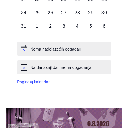
DOGAĐAJI,
DOGAĐAJI,
DOGAĐAJI,
DOGAĐAJI,
DOGAĐAJI,
DOGAĐAJI,
DOGAĐAJI
0
0
0
0
0
0
0
24
25
26
27
28
29
30
DOGAĐAJI,
DOGAĐAJI,
DOGAĐAJI,
DOGAĐAJI,
DOGAĐAJI,
DOGAĐAJI,
DOGAĐAJI
0
0
0
0
0
0
0
31
1
2
3
4
5
6
DOGAĐAJI,
DOGAĐAJI,
DOGAĐAJI,
DOGAĐAJI,
DOGAĐAJI,
DOGAĐAJI,
DOGAĐAJI
Nema nadolazećih događaji.
Na današnji dan nema događanja.
Pogledaj kalendar