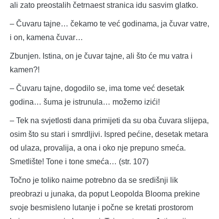
ali zato preostalih četrnaest stranica idu sasvim glatko.
– Čuvaru tajne… čekamo te već godinama, ja čuvar vatre,
i on, kamena čuvar…
Zbunjen. Istina, on je čuvar tajne, ali što će mu vatra i
kamen?!
– Čuvaru tajne, dogodilo se, ima tome već desetak
godina… šuma je istrunula… možemo izići!
– Tek na svjetlosti dana primijeti da su oba čuvara slijepa,
osim što su stari i smrdljivi. Ispred pećine, desetak metara
od ulaza, provalija, a ona i oko nje prepuno smeća.
Smetlište! Tone i tone smeća… (str. 107)
Točno je toliko naime potrebno da se središnji lik
preobrazi u junaka, da poput Leopolda Blooma prekine
svoje besmisleno lutanje i počne se kretati prostorom