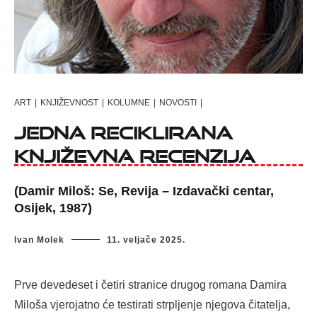
ART
|
KNJIŽEVNOST
|
KOLUMNE
|
NOVOSTI
|
Jedna reciklirana
književna recenzija
(Damir Miloš: Se, Revija – Izdavački centar,
Osijek, 1987)
Ivan Molek
11. veljače 2025.
Prve devedeset i četiri stranice drugog romana Damira
Miloša vjerojatno će testirati strpljenje njegova čitatelja,