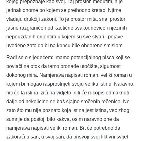
kojeg prepoznaje kao svoj. Taj prostor, međutim, nije
jednak onome po kojem se prethodno kretao. Njime
vladaju drukčiji zakoni. To je prostor mita, sna; prostor
jasno razgraničen od kaotične svakodnevice i njezinih
nepouzdanih orijentira u kojem su sve stvari i pojave
uvedene zato da bi na koncu bile obdarene smislom.
Radi se o sljedećem: imamo potencijalnog pisca koji se
povlači na otok da tamo pronađe utočište, sigurnost
dokonog mira. Namjerava napisati roman, veliki roman u
kojem bi mogao rasprostrijeti svoju veliku istinu. Naravno,
niti će ta istina izići na vidjelo, niti će rukopis odmaknuti
dalje od nekolicine ne baš sjajno sročenih rečenica. Ne
zato što mu nije poznato koja istina jest istina, već zbog
sumnje da postoji bilo kakva, osim naravno one da
namjerava napisati veliki roman. Bit će potrebno da
zakorači u san, u svoj san, da prisvoji svoj fiktivni svijet