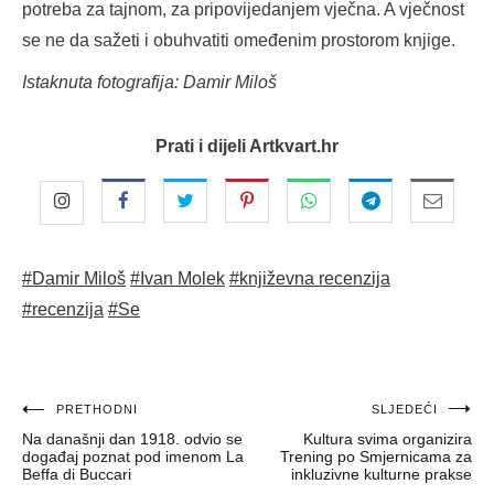
potreba za tajnom, za pripovijedanjem vječna. A vječnost
se ne da sažeti i obuhvatiti omeđenim prostorom knjige.
Istaknuta fotografija: Damir Miloš
Prati i dijeli Artkvart.hr
#Damir Miloš
#Ivan Molek
#književna recenzija
#recenzija
#Se
Navigacija
PRETHODNI
SLJEDEĆI
Na današnji dan 1918. odvio se
Kultura svima organizira
objava
događaj poznat pod imenom La
Trening po Smjernicama za
Beffa di Buccari
inkluzivne kulturne prakse