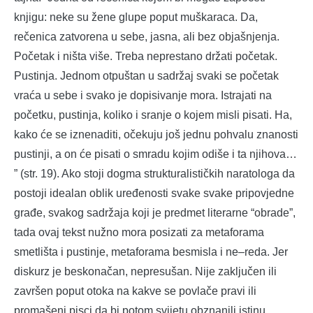
knjigu: neke su žene glupe poput muškaraca. Da,
rečenica zatvorena u sebe, jasna, ali bez objašnjenja.
Početak i ništa više. Treba neprestano držati početak.
Pustinja. Jednom otpuštan u sadržaj svaki se početak
vraća u sebe i svako je dopisivanje mora. Istrajati na
početku, pustinja, koliko i sranje o kojem misli pisati. Ha,
kako će se iznenaditi, očekuju još jednu pohvalu znanosti
pustinji, a on će pisati o smradu kojim odiše i ta njihova…
” (str. 19). Ako stoji dogma strukturalističkih naratologa da
postoji idealan oblik uređenosti svake svake pripovjedne
građe, svakog sadržaja koji je predmet literarne “obrade”,
tada ovaj tekst nužno mora posizati za metaforama
smetlišta i pustinje, metaforama besmisla i ne–reda. Jer
diskurz je beskonačan, nepresušan. Nije zaključen ili
završen poput otoka na kakve se povlače pravi ili
promašeni pisci da bi potom svijetu obznanili istinu.