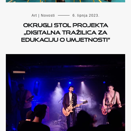
Art
|
Novosti
6. lipnja 2023.
Okrugli stol projekta
„Digitalna tražilica za
edukaciju o umjetnosti”