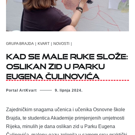
GRUPA BRAJDA
|
KVART
|
NOVOSTI
|
Kad se male ruke slože:
Oslikan zid u Parku
Eugena Čulinovića
Portal ArtKvart
9. lipnja 2024.
Zajedničkim snagama učenica i učenika Osnovne škole
Brajda, te studentica Akademije primjenjenih umjetnosti
Rijeka, minulih je dana oslikan zid u Parku Eugena
Čulinovića, malenu oazu zelenila u samom srcu praktički