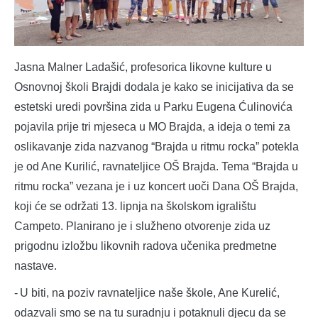
Jasna Malner Ladašić, profesorica likovne kulture u
Osnovnoj školi Brajdi dodala je kako se inicijativa da se
estetski uredi površina zida u Parku Eugena Ćulinovića
pojavila prije tri mjeseca u MO Brajda, a ideja o temi za
oslikavanje zida nazvanog “Brajda u ritmu rocka” potekla
je od Ane Kurilić, ravnateljice OŠ Brajda. Tema “Brajda u
ritmu rocka” vezana je i uz koncert uoči Dana OŠ Brajda,
koji će se održati 13. lipnja na školskom igralištu
Campeto. Planirano je i služheno otvorenje zida uz
prigodnu izložbu likovnih radova učenika predmetne
nastave.
- U biti, na poziv ravnateljice naše škole, Ane Kurelić,
odazvali smo se na tu suradnju i potaknuli djecu da se