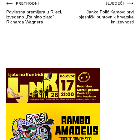
Navigacija
PRETHODNI
SLJEDEĆI
Povijesna premijera u Rijeci,
Janko Polić Kamov: prvi
objava
izvedeno „Rajnino zlato“
pjesnički buntovnik hrvatske
Richarda Wagnera
književnosti