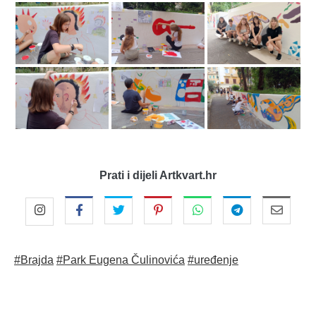
Prati i dijeli Artkvart.hr
#Brajda
#Park Eugena Čulinovića
#uređenje