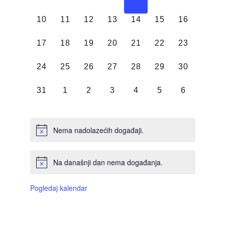
DOGAĐAJI,
DOGAĐAJI,
DOGAĐAJI,
DOGAĐAJI,
DOGAĐAJI,
DOGAĐAJI,
DOGAĐAJI
0
0
0
0
0
0
0
10
11
12
13
14
15
16
DOGAĐAJI,
DOGAĐAJI,
DOGAĐAJI,
DOGAĐAJI,
DOGAĐAJI,
DOGAĐAJI,
DOGAĐAJI
0
0
0
0
0
0
0
17
18
19
20
21
22
23
DOGAĐAJI,
DOGAĐAJI,
DOGAĐAJI,
DOGAĐAJI,
DOGAĐAJI,
DOGAĐAJI,
DOGAĐAJI
0
0
0
0
0
0
0
24
25
26
27
28
29
30
DOGAĐAJI,
DOGAĐAJI,
DOGAĐAJI,
DOGAĐAJI,
DOGAĐAJI,
DOGAĐAJI,
DOGAĐAJI
0
0
0
0
0
0
0
31
1
2
3
4
5
6
DOGAĐAJI,
DOGAĐAJI,
DOGAĐAJI,
DOGAĐAJI,
DOGAĐAJI,
DOGAĐAJI,
DOGAĐAJI
Nema nadolazećih događaji.
Na današnji dan nema događanja.
Pogledaj kalendar