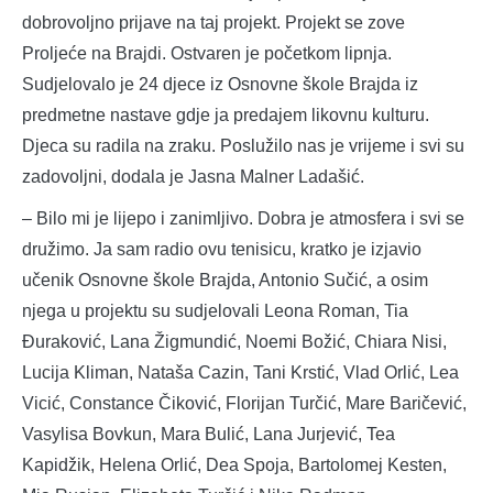
dobrovoljno prijave na taj projekt. Projekt se zove
Proljeće na Brajdi. Ostvaren je početkom lipnja.
Sudjelovalo je 24 djece iz Osnovne škole Brajda iz
predmetne nastave gdje ja predajem likovnu kulturu.
Djeca su radila na zraku. Poslužilo nas je vrijeme i svi su
zadovoljni, dodala je Jasna Malner Ladašić.
– Bilo mi je lijepo i zanimljivo. Dobra je atmosfera i svi se
družimo. Ja sam radio ovu tenisicu, kratko je izjavio
učenik Osnovne škole Brajda, Antonio Sučić, a osim
njega u projektu su sudjelovali Leona Roman, Tia
Đuraković, Lana Žigmundić, Noemi Božić, Chiara Nisi,
Lucija Kliman, Nataša Cazin, Tani Krstić, Vlad Orlić, Lea
Vicić, Constance Čiković, Florijan Turčić, Mare Baričević,
Vasylisa Bovkun, Mara Bulić, Lana Jurjević, Tea
Kapidžik, Helena Orlić, Dea Spoja, Bartolomej Kesten,