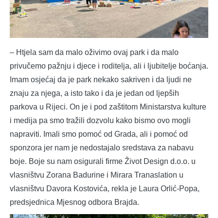
– Htjela sam da malo oživimo ovaj park i da malo
privučemo pažnju i djece i roditelja, ali i ljubitelje boćanja.
Imam osjećaj da je park nekako sakriven i da ljudi ne
znaju za njega, a isto tako i da je jedan od ljepših
parkova u Rijeci. On je i pod zaštitom Ministarstva kulture
i medija pa smo tražili dozvolu kako bismo ovo mogli
napraviti. Imali smo pomoć od Grada, ali i pomoć od
sponzora jer nam je nedostajalo sredstava za nabavu
boje. Boje su nam osigurali firme Život Design d.o.o. u
vlasništvu Zorana Badurine i Mirara Tranaslation u
vlasništvu Davora Kostovića, rekla je Laura Orlić-Popa,
predsjednica Mjesnog odbora Brajda.