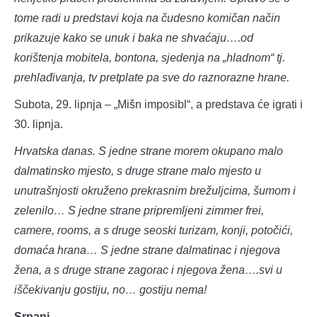
tome radi u predstavi koja na čudesno komičan način
prikazuje kako se unuk i baka ne shvaćaju….od
korištenja mobitela, bontona, sjedenja na „hladnom“ tj.
prehlađivanja, tv pretplate pa sve do raznorazne hrane.
Subota, 29. lipnja – „Mišn imposibl“, a predstava će igrati i
30. lipnja.
Hrvatska danas. S jedne strane morem okupano malo
dalmatinsko mjesto, s druge strane malo mjesto u
unutrašnjosti okruženo prekrasnim brežuljcima, šumom i
zelenilo… S jedne strane pripremljeni zimmer frei,
camere, rooms, a s druge seoski turizam, konji, potočići,
domaća hrana… S jedne strane dalmatinac i njegova
žena, a s druge strane zagorac i njegova žena….svi u
iščekivanju gostiju, no… gostiju nema!
Srpanj