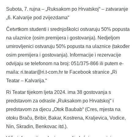
Subota, 7. rujna – „Ruksakom po Hrvatskoj“ – zatvaranje
„6. Kalvarije pod zvijezdama“
Četvrtkom studenti i srednjoškolci ostvaruju 50% popusta
na ulaznice (osim premijera i gostovanja). Nedjeljom
umirovljenici ostvaruju 50% popusta na ulaznice (također
osim premijera i gostovanja). Informacije i rezervacije
odvijaju se telefonom na broj: 051/375-866 ili putem e-
maila: ri.teatar@ri.t-com.hr te Facebook stranice „Ri
Teatar – Kalvarija.“
Ri Teatar tijekom ljeta 2024. ima 38 gostovanja s
predstavom za odrasle „Ruksakom po Hrvatskoj“ i
predstavom za djecu „Otok Baubab“ (Cres, mjesta na
otoku Braču, Bribir, Bakar, Kostrena, Kraljevica, Vodice,
Nin, Skradin, Benkovac itd.).