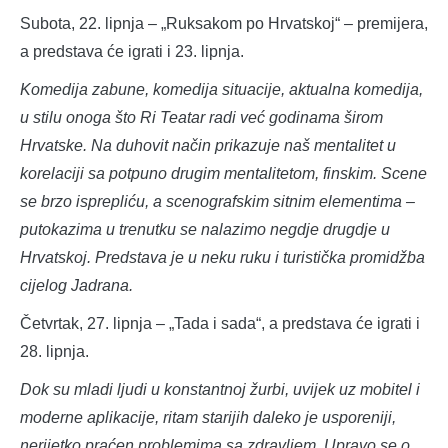
Subota, 22. lipnja – „Ruksakom po Hrvatskoj“ – premijera,
a predstava će igrati i 23. lipnja.
Komedija zabune, komedija situacije, aktualna komedija,
u stilu onoga što Ri Teatar radi već godinama širom
Hrvatske. Na duhovit način prikazuje naš mentalitet u
korelaciji sa potpuno drugim mentalitetom, finskim. Scene
se brzo isprepliću, a scenografskim sitnim elementima –
putokazima u trenutku se nalazimo negdje drugdje u
Hrvatskoj. Predstava je u neku ruku i turistička promidžba
cijelog Jadrana.
Četvrtak, 27. lipnja – „Tada i sada“, a predstava će igrati i
28. lipnja.
Dok su mladi ljudi u konstantnoj žurbi, uvijek uz mobitel i
moderne aplikacije, ritam starijih daleko je usporeniji,
nerijetko praćen problemima sa zdravljem. Upravo se o