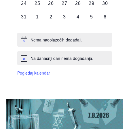
0
0
0
0
0
0
0
24
25
26
27
28
29
30
DOGAĐAJI,
DOGAĐAJI,
DOGAĐAJI,
DOGAĐAJI,
DOGAĐAJI,
DOGAĐAJI,
DOGAĐAJI
0
0
0
0
0
0
0
31
1
2
3
4
5
6
DOGAĐAJI,
DOGAĐAJI,
DOGAĐAJI,
DOGAĐAJI,
DOGAĐAJI,
DOGAĐAJI,
DOGAĐAJI
Nema nadolazećih događaji.
Na današnji dan nema događanja.
Pogledaj kalendar