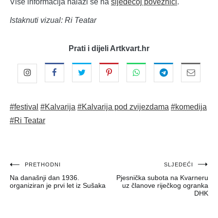
Više informacija nalazi se na
sljedećoj poveznici
.
Istaknuti vizual: Ri Teatar
Prati i dijeli Artkvart.hr
#festival
#Kalvarija
#Kalvarija pod zvijezdama
#komedija
#Ri Teatar
Navigacija
PRETHODNI
SLJEDEĆI
Na današnji dan 1936.
Pjesnička subota na Kvarneru
objava
organiziran je prvi let iz Sušaka
uz članove riječkog ogranka
DHK