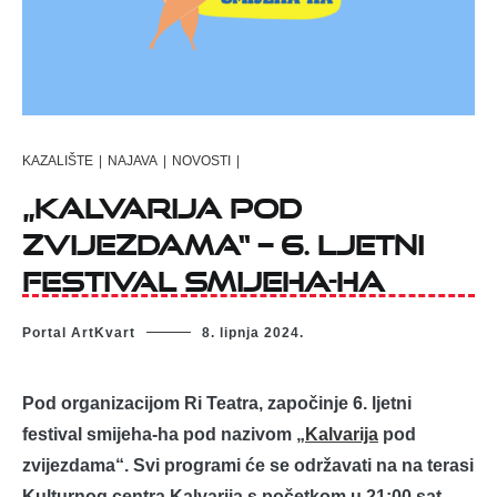
KAZALIŠTE
|
NAJAVA
|
NOVOSTI
|
„KALVARIJA POD
ZVIJEZDAMA“ – 6. LJETNI
FESTIVAL SMIJEHA-HA
Portal ArtKvart
8. lipnja 2024.
Pod organizacijom Ri Teatra, započinje 6. ljetni
festival smijeha-ha pod nazivom „
Kalvarija
pod
zvijezdama“. Svi programi će se održavati na na terasi
Kulturnog centra Kalvarija s početkom u 21:00 sat