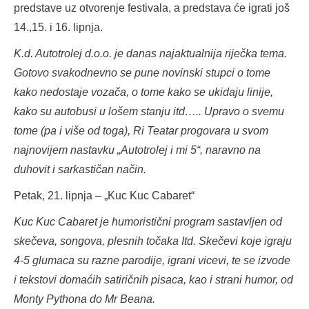
predstave uz otvorenje festivala, a predstava će igrati još
14.,15. i 16. lipnja.
K.d. Autotrolej d.o.o. je danas najaktualnija riječka tema.
Gotovo svakodnevno se pune novinski stupci o tome
kako nedostaje vozača, o tome kako se ukidaju linije,
kako su autobusi u lošem stanju itd….. Upravo o svemu
tome (pa i više od toga), Ri Teatar progovara u svom
najnovijem nastavku „Autotrolej i mi 5“, naravno na
duhovit i sarkastičan način.
Petak, 21. lipnja – „Kuc Kuc Cabaret“
Kuc Kuc Cabaret je humoristični program sastavljen od
skečeva, songova, plesnih točaka Itd. Skečevi koje igraju
4-5 glumaca su razne parodije, igrani vicevi, te se izvode
i tekstovi domaćih satiričnih pisaca, kao i strani humor, od
Monty Pythona do Mr Beana.