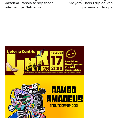
objava
Jasenka Rasola te svjetlosne
Krøyers Plads i dijalog kao
intervencije Neli Ružić
parametar dizajna