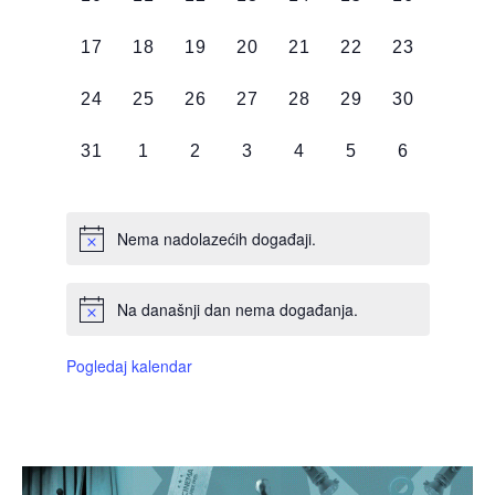
DOGAĐAJI,
DOGAĐAJI,
DOGAĐAJI,
DOGAĐAJI,
DOGAĐAJI,
DOGAĐAJI,
DOGAĐAJI
0
0
0
0
0
0
0
17
18
19
20
21
22
23
DOGAĐAJI,
DOGAĐAJI,
DOGAĐAJI,
DOGAĐAJI,
DOGAĐAJI,
DOGAĐAJI,
DOGAĐAJI
0
0
0
0
0
0
0
24
25
26
27
28
29
30
DOGAĐAJI,
DOGAĐAJI,
DOGAĐAJI,
DOGAĐAJI,
DOGAĐAJI,
DOGAĐAJI,
DOGAĐAJI
0
0
0
0
0
0
0
31
1
2
3
4
5
6
DOGAĐAJI,
DOGAĐAJI,
DOGAĐAJI,
DOGAĐAJI,
DOGAĐAJI,
DOGAĐAJI,
DOGAĐAJI
Nema nadolazećih događaji.
Na današnji dan nema događanja.
Pogledaj kalendar