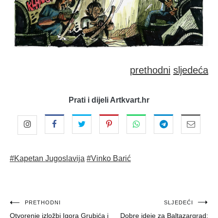
prethodni
sljedeća
Prati i dijeli Artkvart.hr
#Kapetan Jugoslavija
#Vinko Barić
Navigacija
PRETHODNI
SLJEDEĆI
Otvorenje izložbi Igora Grubića i
Dobre ideje za Baltazargrad: