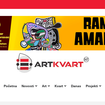
Početna
Novosti
Art
Kvart
Danas
Projekti