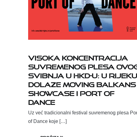
Visoka koncentracija
suvremenog plesa ovo
svibnja u HKD-u: u Rijek
dolaze Moving Balkans
Showcase i Port of
Dance
Uz već tradicionalni festival suvremenog plesa Por
of Dance koje […]