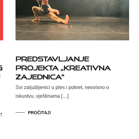
PREDSTAVLJANJE
g
PROJEKTA „KREATIVNA
u
ZAJEDNICA“
Svi zaljubljenici u ples i pokret, neovisno o
iskustvu, vještinama […]
PROČITAJ!
t