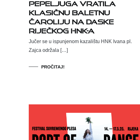
Pepeljuga vratila
klasičnu baletnu
čaroliju na daske
riječkog HNK-a
Jučer se u ispunjenom kazalištu HNK Ivana pl.
Zajca održala […]
PROČITAJ!