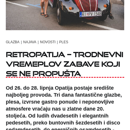
GLAZBA
|
NAJAVA
|
NOVOSTI
|
PLES
RetrOpatija – trodnevni
vremeplov zabave koji
se ne propušta
Od 26. do 28. lipnja Opatija postaje središte
najboljeg provoda. Tri dana fantastične glazbe,
plesa, izvrsne gastro ponude i neponovljive
atmosfere vraćaju nas u zlatne dane 20.
stoljeća. Od ludih dvadesetih i elegantnih
pedesetih, preko buntovnih šezdesetih i disco
sedamdesetih, do energičnih osamdesetih -