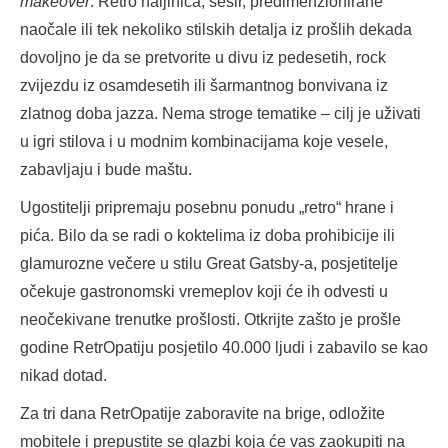
makeover
. Retro haljinica, šešir, predimenzionirane
naočale ili tek nekoliko stilskih detalja iz prošlih dekada
dovoljno je da se pretvorite u divu iz pedesetih, rock
zvijezdu iz osamdesetih ili šarmantnog bonvivana iz
zlatnog doba jazza. Nema stroge tematike – cilj je uživati
u igri stilova i u modnim kombinacijama koje vesele,
zabavljaju i bude maštu.
Ugostitelji pripremaju posebnu ponudu „retro“ hrane i
pića. Bilo da se radi o koktelima iz doba prohibicije ili
glamurozne večere u stilu Great Gatsby-a, posjetitelje
očekuje gastronomski vremeplov koji će ih odvesti u
neočekivane trenutke prošlosti. Otkrijte zašto je prošle
godine RetrOpatiju posjetilo 40.000 ljudi i zabavilo se kao
nikad dotad.
Za tri dana RetrOpatije zaboravite na brige, odložite
mobitele i prepustite se glazbi koja će vas zaokupiti na