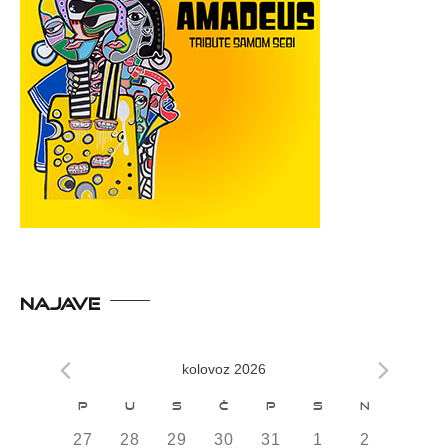
NAJAVE
kolovoz 2026
Kalendar
P
U
S
Č
P
S
N
od
0
0
0
0
0
0
0
27
28
29
30
31
1
2