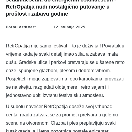
RetrOpatija nudi nostalgično putovanje u
prošlost i zabavu godine
Portal ArtKvart
12. svibnja 2025.
Retr
Opatija
nije samo
festival
– to je doživljaj! Povratak u
vrijeme kada je svaki detalj imao stila, a zabava imala
dušu. Gradske ulice i parkovi pretvaraju se u šarene retro
oaze ispunjene glazbom, plesom i dobrom vibrom.
Posjetitelji mogu zapjevati na retro karaokama, provozati
se na skejtu, razgledati oldtajmere i retro sajam ili
jednostavno upiti izvrsnu festivalsku atmosferu.
U subotu navečer RetrOpatija doseže svoj vrhunac –
centar grada zatvara se za promet i pretvara u golemu
scenu na otvorenom. Glazba i ples preplavljuju svaki
kutak grada, a Ljetna pozornica postaje epicentar