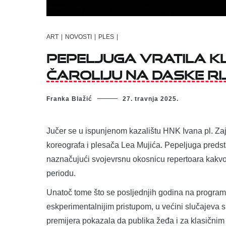
ART
|
NOVOSTI
|
PLES
|
Pepeljuga vratila k
čaroliju na daske ri
Franka Blažić
27. travnja 2025.
Jučer se u ispunjenom kazalištu HNK Ivana pl. Zaj
koreografa i plesača Lea Mujića. Pepeljuga predst
naznačujući svojevrsnu okosnicu repertoara kakv
periodu.
Unatoč tome što se posljednjih godina na programu
eskperimentalnijim pristupom, u većini slučajeva 
premijera pokazala da publika žeđa i za klasični