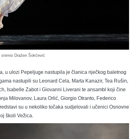
, snimio Dražen Šokčević
, u ulozi Pepeljuge nastupila je članica riječkog baletnog
gama nastupili su Leonard Cela, Marta Kanazir, Tea Rušin,
, Isabelle Zabot i Giovanni Liverani te ansambl koji čine
nja Milovanov, Laura Orlić, Giorgio Otranto, Federico
edstavi su u nekoliko točaka sudjelovali i učenici Osnovne
oj školi Vežica.