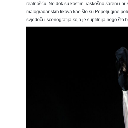
realnošću. No dok su kostimi raskošno šareni i pri
malograđanskih likova kao što su Pepeljugine polu
svjedoči i scenografija koja je suptilnija nego što