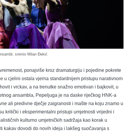
ansambl, snimio Milan Đekić
suvremenost, ponajviše kroz dramaturgiju i pojedine pokrete
e u cjelini ostala vjerna standardnijem pristupu narativnom
ovit i vrckav, a na trenutke snažno emotivan i bajkovit, u
letnog ansambla, Pepeljuga je na daske riječkog HNK-a
aivne ali predivne dječje zaigranosti i mašte na koju znamo u
 kritički i eksperimentalni pristupi umjetnosti vrijedni i
alističnih kulturno umjetničkih sadržaja kao korak u
i kakav dovodi do novih ideja i lakšeg suočavanja s