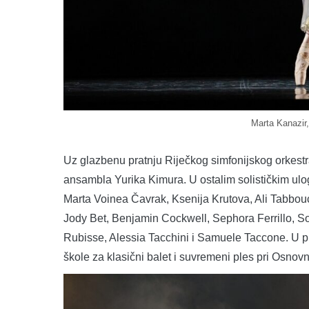
Marta Kanazir
Uz glazbenu pratnju Riječkog simfonijskog orkestra
ansambla Yurika Kimura. U ostalim solističkim ulo
Marta Voinea Čavrak, Ksenija Krutova, Ali Tabbouch
Jody Bet, Benjamin Cockwell, Sephora Ferrillo, So
Rubisse, Alessia Tacchini i Samuele Taccone. U pr
škole za klasični balet i suvremeni ples pri Osnovn