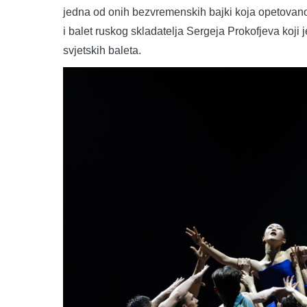
jedna od onih bezvremenskih bajki koja opetovano p
i balet ruskog skladatelja Sergeja Prokofjeva koji 
svjetskih baleta.