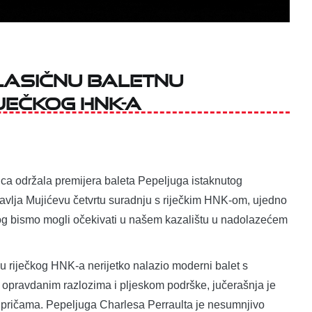
lasičnu baletnu
ječkog HNK-a
ca održala premijera baleta Pepeljuga istaknutog
avlja Mujićevu četvrtu suradnju s riječkim HNK-om, ujedno
og bismo mogli očekivati u našem kazalištu u nadolazećem
 riječkog HNK-a nerijetko nalazio moderni balet s
s opravdanim razlozima i pljeskom podrške, jučerašnja je
m pričama. Pepeljuga Charlesa Perraulta je nesumnjivo