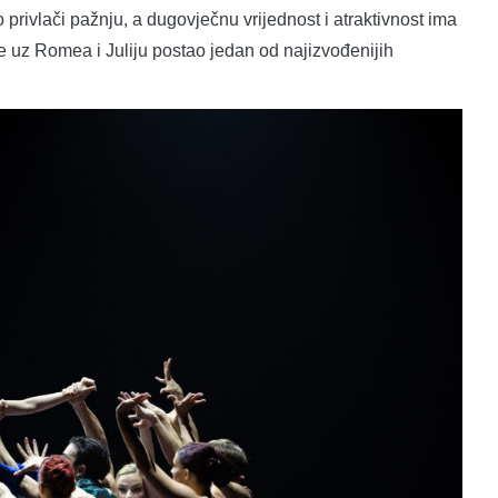
rivlači pažnju, a dugovječnu vrijednost i atraktivnost ima
je uz Romea i Juliju postao jedan od najizvođenijih