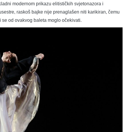
kladni modernom prikazu elitističkih svjetonazora i
sestre, raskoš bajke nije prenaglašen niti karikiran, čemu
 bi se od ovakvog baleta moglo očekivati.