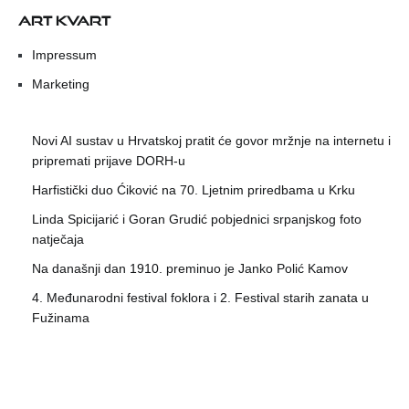
ART KVART
Impressum
Marketing
Novi AI sustav u Hrvatskoj pratit će govor mržnje na internetu i
pripremati prijave DORH-u
Harfistički duo Ćiković na 70. Ljetnim priredbama u Krku
Linda Spicijarić i Goran Grudić pobjednici srpanjskog foto
natječaja
Na današnji dan 1910. preminuo je Janko Polić Kamov
4. Međunarodni festival foklora i 2. Festival starih zanata u
Fužinama