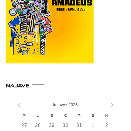
NAJAVE
kolovoz 2026
Kalendar
P
U
S
Č
P
S
N
od
0
0
0
0
0
0
0
27
28
29
30
31
1
2