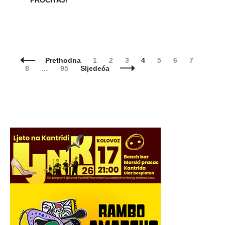
PROČITAJ!
Posts
Page
Page
Page
Page
Page
Page
Page
Prethodna
1
2
3
4
5
6
7
Navigation
Page
Page
8
…
95
Sljedeća