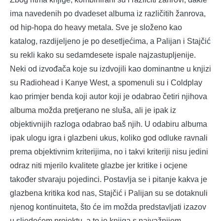
ima navedenih po dvadeset albuma iz različitih žanrova,
od hip-hopa do heavy metala. Sve je složeno kao
katalog, razdijeljeno je po desetljećima, a Palijan i Stajčić
su rekli kako su sedamdesete ispale najzastupljenije.
Neki od izvođača koje su izdvojili kao dominantne u knjizi
su Radiohead i Kanye West, a spomenuli su i Coldplay
kao primjer benda koji autor koji je odabrao četiri njihova
albuma možda pretjerano ne sluša, ali je ipak iz
objektivnijih razloga odabrao baš njih. U odabiru albuma
ipak ulogu igra i glazbeni ukus, koliko god odluke ravnali
prema objektivnim kriterijima, no i takvi kriteriji nisu jedini
odraz niti mjerilo kvalitete glazbe jer kritike i ocjene
također stvaraju pojedinci. Postavlja se i pitanje kakva je
glazbena kritika kod nas, Stajčić i Palijan su se dotaknuli
njenog kontinuiteta, što će im možda predstavljati izazov
u sljedećem projektu, a to je knjiga s najvažnijom