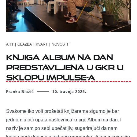
ART
|
GLAZBA
|
KVART
|
NOVOSTI
|
Knjiga Album na dan
predstavljena u GKR u
sklopu Impulse-a
Franka Blažić
10. travnja 2025.
Svakome tko voli prošetati knjižarama sigurno je bar
jednom u oči upala naslovnica knjige Album na dan. I
naziv je sam po sebi upečatljiv, sugerirajući da nam
knjiga nudi dnevne glazbene preporuke, ili bar inspiraciju