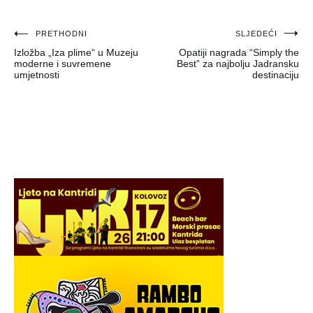
Navigacija
PRETHODNI
SLJEDEĆI
Izložba „Iza plime“ u Muzeju
Opatiji nagrada “Simply the
objava
moderne i suvremene
Best” za najbolju Jadransku
umjetnosti
destinaciju