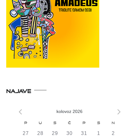
NAJAVE
kolovoz 2026
Kalendar
P
U
S
Č
P
S
N
od
0
0
0
0
0
0
0
27
28
29
30
31
1
2