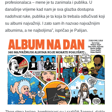
profesionalaca – mene je tu zanimala i publika. U
današnje vrijeme kad nam je sva glazba dostupna
nadohvat ruke, publika je ta koja bi trebala odlučivati koji
su albumi najvažniji. I zato sam ih nazvao najvažnijim
albumima, a ne najboljima”, ispričao je Palijan.
Zbog ritma knjige, kombinirani su i različiti žanrovi, dakle