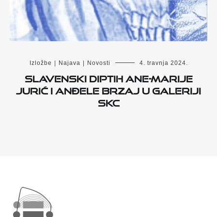
Izložbe
|
Najava
|
Novosti
4. travnja 2024.
Slavenski diptih Ane-Marije
Jurić i Anđele Brzaj u Galeriji
SKC