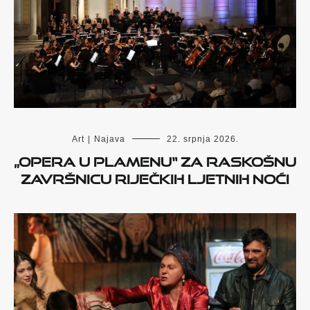
Art
|
Najava
22. srpnja 2026.
„Opera u plamenu“ za raskošnu
završnicu Riječkih ljetnih noći