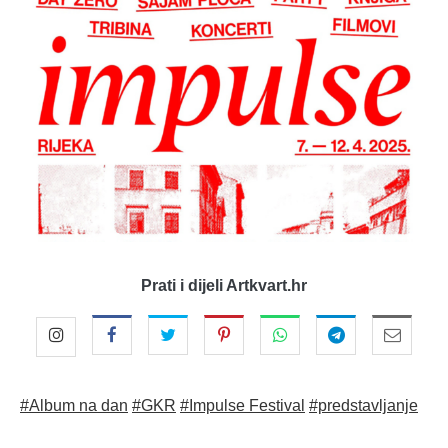
Prati i dijeli Artkvart.hr
#Album na dan
#GKR
#Impulse Festival
#predstavljanje