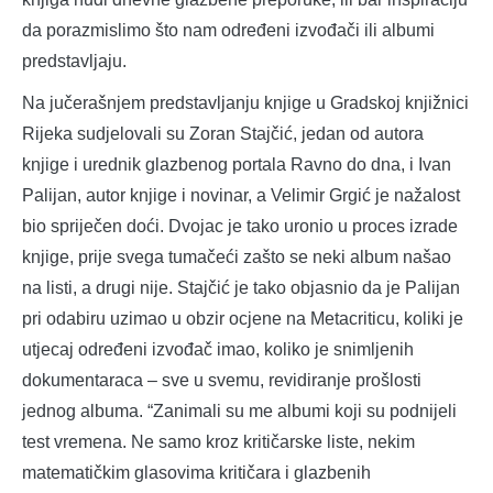
da porazmislimo što nam određeni izvođači ili albumi
predstavljaju.
Na jučerašnjem predstavljanju knjige u Gradskoj knjižnici
Rijeka sudjelovali su Zoran Stajčić, jedan od autora
knjige i urednik glazbenog portala Ravno do dna, i Ivan
Palijan, autor knjige i novinar, a Velimir Grgić je nažalost
bio spriječen doći. Dvojac je tako uronio u proces izrade
knjige, prije svega tumačeći zašto se neki album našao
na listi, a drugi nije. Stajčić je tako objasnio da je Palijan
pri odabiru uzimao u obzir ocjene na Metacriticu, koliki je
utjecaj određeni izvođač imao, koliko je snimljenih
dokumentaraca – sve u svemu, revidiranje prošlosti
jednog albuma. “Zanimali su me albumi koji su podnijeli
test vremena. Ne samo kroz kritičarske liste, nekim
matematičkim glasovima kritičara i glazbenih