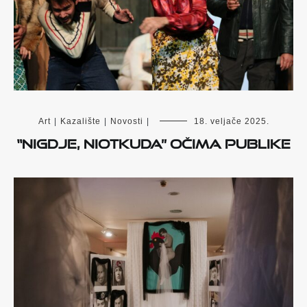
Art
|
Kazalište
|
Novosti
|
18. veljače 2025.
“Nigdje, niotkuda” očima publike