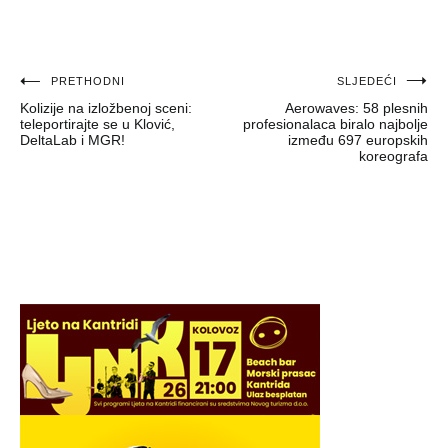
Navigacija
PRETHODNI
SLJEDEĆI
Kolizije na izložbenoj sceni:
Aerowaves: 58 plesnih
objava
teleportirajte se u Klović,
profesionalaca biralo najbolje
DeltaLab i MGR!
između 697 europskih
koreografa