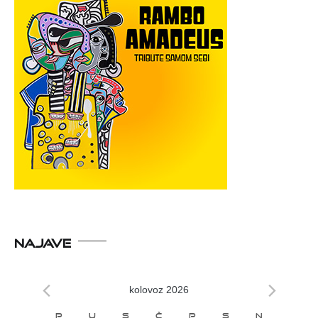
NAJAVE
kolovoz 2026
P
U
S
Č
P
S
N