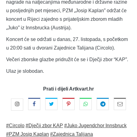
nagrade na natjecanjima međunarodne i državne razine
u posljednjih pet mjeseci, PZM „Josip Kaplan” održat će
koncert u Rijeci zajedno s prijateljskim zborom mladih
„Juko” iz Innsbrucka (Austrija).
Koncert će se održati u danas, 27. listopada, s početkom
u 20:00 sati u dvorani Zajednice Talijana (Circolo).
Večeri zborske glazbe pridružit će se i Dječji zbor “KAP”.
Ulaz je slobodan.
Prati i dijeli Artkvart.hr
#Circolo
#Dječji zbor KAP
#Juko Jugendchor Innsbruck
#PZM Josip Kaplan
#Zajednica Talijana