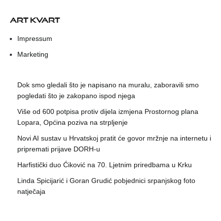
ART KVART
Impressum
Marketing
Dok smo gledali što je napisano na muralu, zaboravili smo
pogledati što je zakopano ispod njega
Više od 600 potpisa protiv dijela izmjena Prostornog plana
Lopara, Općina poziva na strpljenje
Novi AI sustav u Hrvatskoj pratit će govor mržnje na internetu i
pripremati prijave DORH-u
Harfistički duo Ćiković na 70. Ljetnim priredbama u Krku
Linda Spicijarić i Goran Grudić pobjednici srpanjskog foto
natječaja