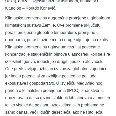
Učka), održati svjetski priznati astronom, edukator i
futurolog – Korado Korlević.
Klimatske promjene su dugoročne promjene u globalnom
klimatskom sustavu Zemlje. Ove promjene uključuju
porast prosječne globalne temperature, promjene u
oborinama, porast razine mora i druge utjecaje na okoliš.
Klimatske promjene su uglavnom rezultat povećane
koncentracije stakleničkih plinova u atmosferi, koji se šire
iz fosilnih goriva, industrije i drugih ljudskih aktivnosti.
One predstavljaju ozbiljan izazov za globalnu zajednicu,
jer imaju potencijal za ozbiljne posljedice po ljude,
ekosustave i gospodarstvo. U izvješću Međuvladinog
panela o klimatskim promjenama (IPCC), znanstvenici
upozoravaju da su razine stakleničkih plinova u atmosferi
toliko visoke da postanu uzrok klimatskih problema ne
samo danas, već i idućih desetljeća, ako ne i stoljeća.