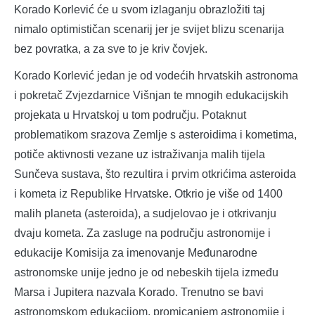
Korado Korlević će u svom izlaganju obrazložiti taj
nimalo optimističan scenarij jer je svijet blizu scenarija
bez povratka, a za sve to je kriv čovjek.
Korado Korlević jedan je od vodećih hrvatskih astronoma
i pokretač Zvjezdarnice Višnjan te mnogih edukacijskih
projekata u Hrvatskoj u tom području. Potaknut
problematikom srazova Zemlje s asteroidima i kometima,
potiče aktivnosti vezane uz istraživanja malih tijela
Sunčeva sustava, što rezultira i prvim otkrićima asteroida
i kometa iz Republike Hrvatske. Otkrio je više od 1400
malih planeta (asteroida), a sudjelovao je i otkrivanju
dvaju kometa. Za zasluge na području astronomije i
edukacije Komisija za imenovanje Međunarodne
astronomske unije jedno je od nebeskih tijela između
Marsa i Jupitera nazvala Korado. Trenutno se bavi
astronomskom edukacijom, promicanjem astronomije i