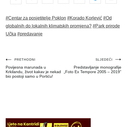
#Centar za posjetitelje Poklon
#Korado Korlević
#Od
globalnih do lokalnih klimatskih promjena?
#Park prirode
Učka
#predavanje
Navigacija
PRETHODNI
SLJEDEĆI
Povijesna marunada u
Predstavljanje monografije
objava
Krkilandu, život kakav je nekad
„Foto Ex Tempore 2005 – 2019”
bio postoji samo u Portiću!