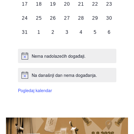
0
0
0
0
0
0
0
17
18
19
20
21
22
23
DOGAĐAJI,
DOGAĐAJI,
DOGAĐAJI,
DOGAĐAJI,
DOGAĐAJI,
DOGAĐAJI,
DOGAĐAJI
0
0
0
0
0
0
0
24
25
26
27
28
29
30
DOGAĐAJI,
DOGAĐAJI,
DOGAĐAJI,
DOGAĐAJI,
DOGAĐAJI,
DOGAĐAJI,
DOGAĐAJI
0
0
0
0
0
0
0
31
1
2
3
4
5
6
DOGAĐAJI,
DOGAĐAJI,
DOGAĐAJI,
DOGAĐAJI,
DOGAĐAJI,
DOGAĐAJI,
DOGAĐAJI
Nema nadolazećih događaji.
Na današnji dan nema događanja.
Pogledaj kalendar