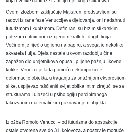
koja uvelike nadilaze tradiciju riječkoga slikarstva.
Ovom izložbom, zaključuje Makarun, predstavljeni su
radovi iz rane faze Venuccijeva djelovanja, oni nadahnuti
futurizmom i kubizmom. Definirani su brzim slikarskim
potezom i ritmičnom izmjenom kratkih i dugih linija.
Većinom je riječ o ugljenu na papiru, a svega je nekoliko
akvarela i ulja. Djela nastala u ovom razdoblju čine
zapažen dio umjetnikova opusa i plijene pažnju likovne
kritike. Venucci je tada pomoću dekompozicije i
deformacije objekta, u traganju za snažnijom ekspresijom
slike, uspijevao raščlaniti svijet oblika intimizirajući se sa
strukturama i ulazeći u psihologiju percipiranoga
takozvanim matematičkim poznavanjem objekta.
Izložba Romolo Venucci – od futurizma do apstrakcije
ostaje otvorena sve do 31. kolovoza, a postav je moguće