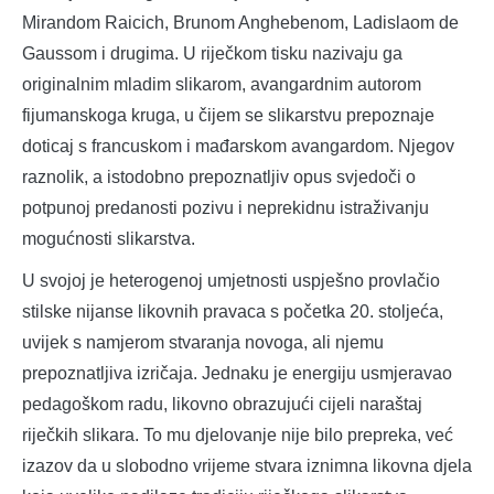
Mirandom Raicich, Brunom Anghebenom, Ladislaom de
Gaussom i drugima. U riječkom tisku nazivaju ga
originalnim mladim slikarom, avangardnim autorom
fijumanskoga kruga, u čijem se slikarstvu prepoznaje
doticaj s francuskom i mađarskom avangardom. Njegov
raznolik, a istodobno prepoznatljiv opus svjedoči o
potpunoj predanosti pozivu i neprekidnu istraživanju
mogućnosti slikarstva.
U svojoj je heterogenoj umjetnosti uspješno provlačio
stilske nijanse likovnih pravaca s početka 20. stoljeća,
uvijek s namjerom stvaranja novoga, ali njemu
prepoznatljiva izričaja. Jednaku je energiju usmjeravao
pedagoškom radu, likovno obrazujući cijeli naraštaj
riječkih slikara. To mu djelovanje nije bilo prepreka, već
izazov da u slobodno vrijeme stvara iznimna likovna djela