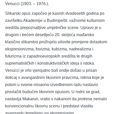
Venucci (1903. – 1976.).
Slikarski opus započeo je kasnih dvadesetih godina po
završetku Akademije u Budimpešti, važnome kulturnom
središtu prepoznatljive umjetničke scene. Upravo je u
drugom i trećem desetljeću 20. stoljeća mađarsko
klasično slikarstvo proživjelo silovite promjene dolaskom
ekspresionizma, fovizma, kubizma, nadrealizma i
futurizma iz zapadnoeuropskih središta te drugih
suprematističkih i konstruktivističkih ideja s istoka.
Venucci je vrlo vjerojatno baš ondje došao u prisan
doticaj s avangardnim likovnim pravcima, istima koje je
potom u svome misaono-izvedbenom radu nastavio
provlačiti budućim likovnim opusom. U rodni se grad,
nastavlja Makarun, vratio s nakanom da protrese nemalo
konvencionalnu likovnu scenu i predstavi vlastitu
avangardu temeljenu na ekspresivnim