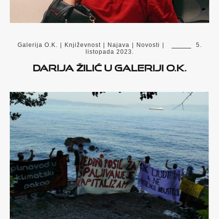
Galerija O.K.
|
Književnost
|
Najava
|
Novosti
|
5.
listopada 2023.
Darija Žilić u Galeriji O.K.