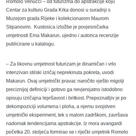
Romolo Venucci – od futurizma do apstrakcije koju
Centar za kulturu Grada Krka donosi u suradnji s
Muzejom grada Rijeke i kolekcionarom Maurom
Stipanovim. Kustosica izložbe je povjesničarka
umjetnosti Ema Makarun, ujedno i autorica recenzije
publicirane u katalogu.
– Za likovnu umjetnost futurizam je dinamičan i vrlo
intenzivan stilski izričaj neprekinuta pokreta, uvodi
Makarun. Ovaj umjetnički pravac naročito vješto migolji
preciznijoj definiciji i gotovo ga nevjerojatno istodobno
opisuju izričajna lepršavost i britkost. Prepoznatljiv je po
dekompoziciji volumena i ploha, a njemu svojstven
umjetnički eksperiment, tek s malom zadrškom, završava
nadomak tendencijama apstrakcije. Iz mora avangardi
početka 20. stoljeća formirao se i riječki umjetnik Romolo