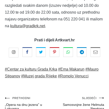
razgledati svakim danom (izuzev nedjelje) od 10.00 do
12.00 te od 19.00 do 22.00 sata, odnosno uz prethodnu
najavu organizatoru telefonom na 051 220 041 ili mailom
na
kultura@gradkrk.net
.
Prati i dijeli Artkvart.hr
#Centar za kulturu Grada Krka
#Ema Makarun
#Mauro
Stipanov
#Muzej grada Rijeke
#Romolo Venucci
Navigacija
PRETHODNI
SLJEDEĆI
„Opera na dnu jezera” u
Samosvojne žene Helmuta
objava
Lokvama
Newtona