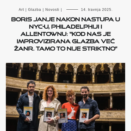
Art
|
Glazba
|
Novosti
|
14. travnja 2025.
Boris Janje nakon nastupa u
NYC-u, Philadelphiji i
Allentownu: “Kod nas je
improvizirana glazba već
žanr. Tamo to nije striktno”