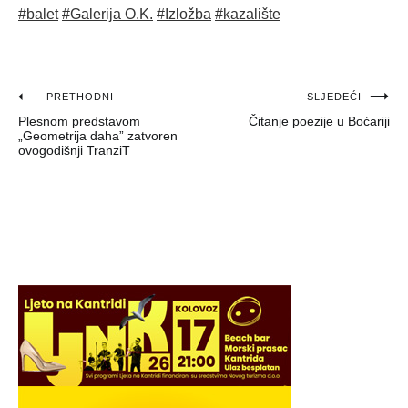
#balet
#Galerija O.K.
#Izložba
#kazalište
Navigacija
PRETHODNI
SLJEDEĆI
Plesnom predstavom
Čitanje poezije u Boćariji
objava
„Geometrija daha” zatvoren
ovogodišnji TranziT