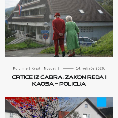
Kolumne
|
Kvart
|
Novosti
|
14. veljače 2026.
Crtice iz Čabra: Zakon reda i
kaosa – policija