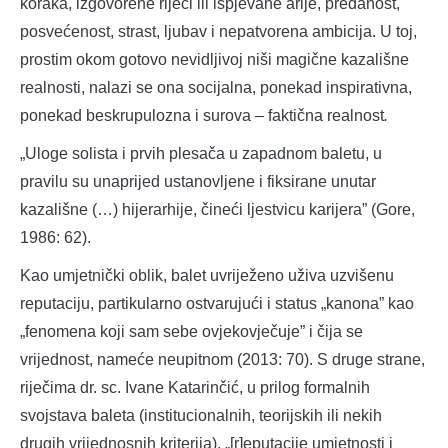
koraka, izgovorene riječi ili ispjevane arije, predanost,
posvećenost, strast, ljubav i nepatvorena ambicija. U toj,
prostim okom gotovo nevidljivoj niši magične kazališne
realnosti, nalazi se ona socijalna, ponekad inspirativna,
ponekad beskrupulozna i surova – faktična realnost
.
„Uloge solista i prvih plesača u zapadnom baletu, u
pravilu su unaprijed ustanovljene i fiksirane unutar
kazališne (…) hijerarhije, čineći ljestvicu karijera” (Gore,
1986: 62).
Kao umjetnički oblik, balet uvriježeno uživa uzvišenu
reputaciju, partikularno ostvarujući i status „kanona” kao
„fenomena koji sam sebe ovjekovječuje” i čija se
vrijednost, nameće neupitnom (2013: 70). S druge strane,
riječima dr. sc. Ivane Katarinčić, u prilog formalnih
svojstava baleta (institucionalnih, teorijskih ili nekih
drugih vrijednosnih kriterija), „[r]eputacije umjetnosti i