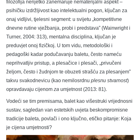
filozofija nerijetko zanemaruje nematerijalni aspekt –
psihičku izdržljivost kao intelektualni pogon, ključan za
onaj vidljivi, tjelesni segment: u svijetu „kompetitivne
dnevne rutine vježbanja, probi i predstava” (Wainwright i
Turner, 2004: 313), mentalna disciplina, ključan je
preduvjet onoj fizičkoj. U tom vidu, metodološki i
pedagoški kadar podučavanju baletu, često nameću
neprihvatljiv pristup, a plesačice i plesači, „privučeni
željom, često i žudnjom te obuzeti strašću za plesanjem”
takvu svakodnevicu (kao nemilosrdnu
plesnu stvarnost
)
opravdavaju cijenom
za
umjetnost (2013: 81).
Vodeći se tim premisama, balet kao višestruki vrijednosni
sustav, sagledan van estetskih uvjeta beskompromisne
tradicije baleta, povlači i ono ključno, etičko pitanje: Koja
je cijena umjetnosti?