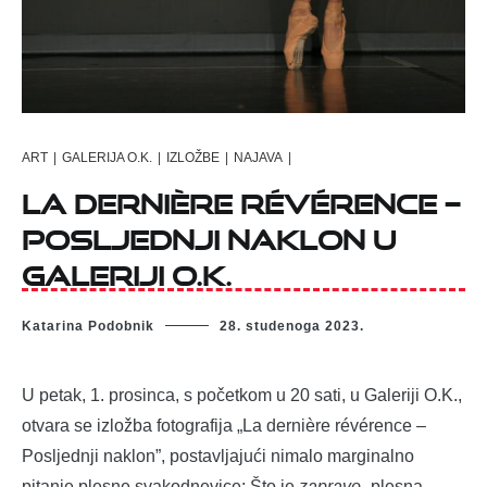
ART
|
GALERIJA O.K.
|
IZLOŽBE
|
NAJAVA
|
La dernière révérence –
Posljednji naklon u
Galeriji O.K.
Katarina Podobnik
28. studenoga 2023.
U petak, 1. prosinca, s početkom u 20 sati, u Galeriji O.K.,
otvara se izložba fotografija „La dernière révérence –
Posljednji naklon”, postavljajući nimalo marginalno
pitanje plesne svakodnevice: Što je
zapravo
„plesna